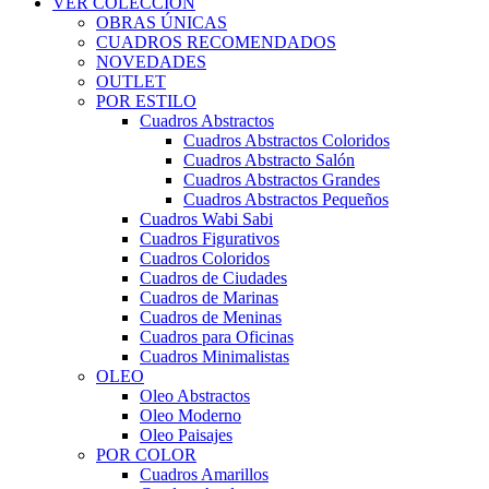
VER COLECCIÓN
OBRAS ÚNICAS
CUADROS RECOMENDADOS
NOVEDADES
OUTLET
POR ESTILO
Cuadros Abstractos
Cuadros Abstractos Coloridos
Cuadros Abstracto Salón
Cuadros Abstractos Grandes
Cuadros Abstractos Pequeños
Cuadros Wabi Sabi
Cuadros Figurativos
Cuadros Coloridos
Cuadros de Ciudades
Cuadros de Marinas
Cuadros de Meninas
Cuadros para Oficinas
Cuadros Minimalistas
OLEO
Oleo Abstractos
Oleo Moderno
Oleo Paisajes
POR COLOR
Cuadros Amarillos