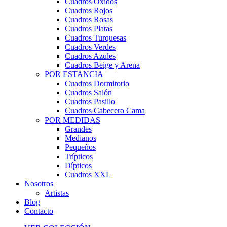
Cuadros Óxidos
Cuadros Rojos
Cuadros Rosas
Cuadros Platas
Cuadros Turquesas
Cuadros Verdes
Cuadros Azules
Cuadros Beige y Arena
POR ESTANCIA
Cuadros Dormitorio
Cuadros Salón
Cuadros Pasillo
Cuadros Cabecero Cama
POR MEDIDAS
Grandes
Medianos
Pequeños
Trípticos
Dípticos
Cuadros XXL
Nosotros
Artistas
Blog
Contacto