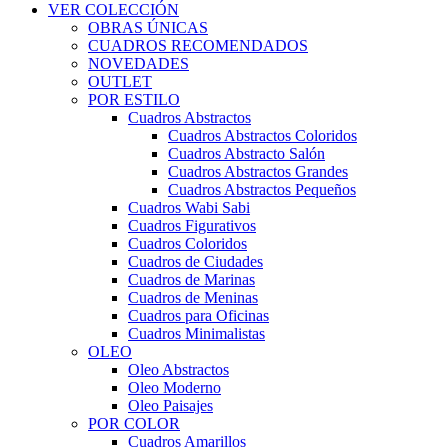
VER COLECCIÓN
OBRAS ÚNICAS
CUADROS RECOMENDADOS
NOVEDADES
OUTLET
POR ESTILO
Cuadros Abstractos
Cuadros Abstractos Coloridos
Cuadros Abstracto Salón
Cuadros Abstractos Grandes
Cuadros Abstractos Pequeños
Cuadros Wabi Sabi
Cuadros Figurativos
Cuadros Coloridos
Cuadros de Ciudades
Cuadros de Marinas
Cuadros de Meninas
Cuadros para Oficinas
Cuadros Minimalistas
OLEO
Oleo Abstractos
Oleo Moderno
Oleo Paisajes
POR COLOR
Cuadros Amarillos