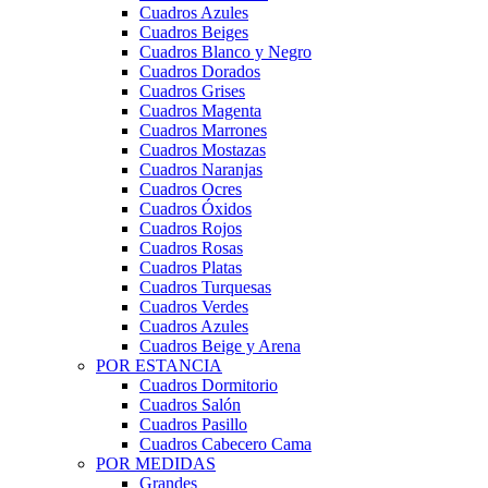
Cuadros Azules
Cuadros Beiges
Cuadros Blanco y Negro
Cuadros Dorados
Cuadros Grises
Cuadros Magenta
Cuadros Marrones
Cuadros Mostazas
Cuadros Naranjas
Cuadros Ocres
Cuadros Óxidos
Cuadros Rojos
Cuadros Rosas
Cuadros Platas
Cuadros Turquesas
Cuadros Verdes
Cuadros Azules
Cuadros Beige y Arena
POR ESTANCIA
Cuadros Dormitorio
Cuadros Salón
Cuadros Pasillo
Cuadros Cabecero Cama
POR MEDIDAS
Grandes