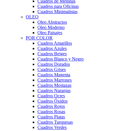
Cuadros de Meninas
Cuadros para Oficinas
Cuadros Minimalistas
OLEO
Oleo Abstractos
Oleo Moderno
Oleo Paisajes
POR COLOR
Cuadros Amarillos
Cuadros Azules
Cuadros Beiges
Cuadros Blanco y Negro
Cuadros Dorados
Cuadros Grises
Cuadros Magenta
Cuadros Marrones
Cuadros Mostazas
Cuadros Naranjas
Cuadros Ocres
Cuadros Óxidos
Cuadros Rojos
Cuadros Rosas
Cuadros Platas
Cuadros Turquesas
Cuadros Verdes