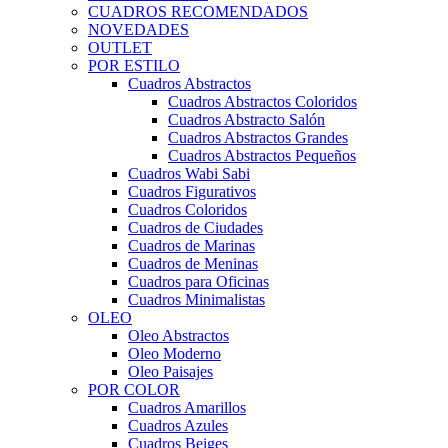
CUADROS RECOMENDADOS
NOVEDADES
OUTLET
POR ESTILO
Cuadros Abstractos
Cuadros Abstractos Coloridos
Cuadros Abstracto Salón
Cuadros Abstractos Grandes
Cuadros Abstractos Pequeños
Cuadros Wabi Sabi
Cuadros Figurativos
Cuadros Coloridos
Cuadros de Ciudades
Cuadros de Marinas
Cuadros de Meninas
Cuadros para Oficinas
Cuadros Minimalistas
OLEO
Oleo Abstractos
Oleo Moderno
Oleo Paisajes
POR COLOR
Cuadros Amarillos
Cuadros Azules
Cuadros Beiges