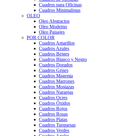
Cuadros para Oficinas
Cuadros Minimalistas
OLEO
Oleo Abstractos
Oleo Moderno
Oleo Paisajes
POR COLOR
Cuadros Amarillos
Cuadros Azules
Cuadros Beiges
Cuadros Blanco y Negro
Cuadros Dorados
Cuadros Grises
Cuadros Magenta
Cuadros Marrones
Cuadros Mostazas
Cuadros Naranjas
Cuadros Ocres
Cuadros Óxidos
Cuadros Rojos
Cuadros Rosas
Cuadros Platas
Cuadros Turquesas
Cuadros Verdes
Cuadros Azules