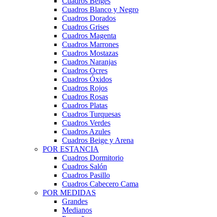
Cuadros Beiges
Cuadros Blanco y Negro
Cuadros Dorados
Cuadros Grises
Cuadros Magenta
Cuadros Marrones
Cuadros Mostazas
Cuadros Naranjas
Cuadros Ocres
Cuadros Óxidos
Cuadros Rojos
Cuadros Rosas
Cuadros Platas
Cuadros Turquesas
Cuadros Verdes
Cuadros Azules
Cuadros Beige y Arena
POR ESTANCIA
Cuadros Dormitorio
Cuadros Salón
Cuadros Pasillo
Cuadros Cabecero Cama
POR MEDIDAS
Grandes
Medianos