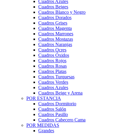
Cuadros Azules
Cuadros Beiges
Cuadros Blanco y Negro
Cuadros Dorados
Cuadros Grises
Cuadros Magenta
Cuadros Marrones
Cuadros Mostazas
Cuadros Naranjas
Cuadros Ocres
Cuadros Óxidos
Cuadros Rojos
Cuadros Rosas
Cuadros Platas
Cuadros Turquesas
Cuadros Verdes
Cuadros Azules
Cuadros Beige y Arena
POR ESTANCIA
Cuadros Dormitorio
Cuadros Salón
Cuadros Pasillo
Cuadros Cabecero Cama
POR MEDIDAS
Grandes