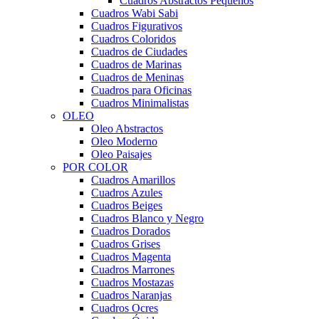
Cuadros Abstractos Pequeños
Cuadros Wabi Sabi
Cuadros Figurativos
Cuadros Coloridos
Cuadros de Ciudades
Cuadros de Marinas
Cuadros de Meninas
Cuadros para Oficinas
Cuadros Minimalistas
OLEO
Oleo Abstractos
Oleo Moderno
Oleo Paisajes
POR COLOR
Cuadros Amarillos
Cuadros Azules
Cuadros Beiges
Cuadros Blanco y Negro
Cuadros Dorados
Cuadros Grises
Cuadros Magenta
Cuadros Marrones
Cuadros Mostazas
Cuadros Naranjas
Cuadros Ocres