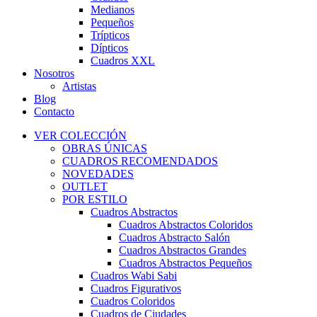
Medianos
Pequeños
Trípticos
Dípticos
Cuadros XXL
Nosotros
Artistas
Blog
Contacto
VER COLECCIÓN
OBRAS ÚNICAS
CUADROS RECOMENDADOS
NOVEDADES
OUTLET
POR ESTILO
Cuadros Abstractos
Cuadros Abstractos Coloridos
Cuadros Abstracto Salón
Cuadros Abstractos Grandes
Cuadros Abstractos Pequeños
Cuadros Wabi Sabi
Cuadros Figurativos
Cuadros Coloridos
Cuadros de Ciudades