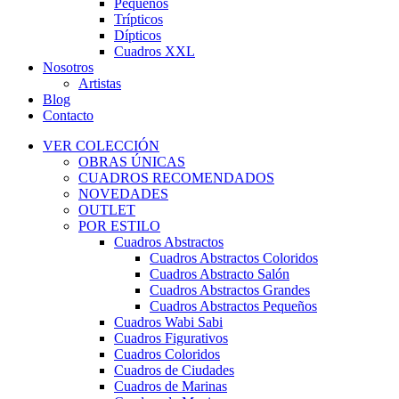
Pequeños
Trípticos
Dípticos
Cuadros XXL
Nosotros
Artistas
Blog
Contacto
VER COLECCIÓN
OBRAS ÚNICAS
CUADROS RECOMENDADOS
NOVEDADES
OUTLET
POR ESTILO
Cuadros Abstractos
Cuadros Abstractos Coloridos
Cuadros Abstracto Salón
Cuadros Abstractos Grandes
Cuadros Abstractos Pequeños
Cuadros Wabi Sabi
Cuadros Figurativos
Cuadros Coloridos
Cuadros de Ciudades
Cuadros de Marinas