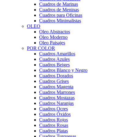
Cuadros de Marinas
Cuadros de Meninas
Cuadros para Oficinas
Cuadros Minimalistas
OLEO
Oleo Abstractos
Oleo Moderno
Oleo Paisajes
POR COLOR
Cuadros Amarillos
Cuadros Azules
Cuadros Beiges
Cuadros Blanco y Negro
Cuadros Dorados
Cuadros Grises
Cuadros Magenta
Cuadros Marrones
Cuadros Mostazas
Cuadros Naranjas
Cuadros Ocres
Cuadros Óxidos
Cuadros Rojos
Cuadros Rosas
Cuadros Platas
Cuadros Turquesas