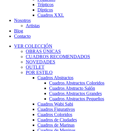
Trípticos
Dípticos
Cuadros XXL
Nosotros
Artistas
Blog
Contacto
VER COLECCIÓN
OBRAS ÚNICAS
CUADROS RECOMENDADOS
NOVEDADES
OUTLET
POR ESTILO
Cuadros Abstractos
Cuadros Abstractos Coloridos
Cuadros Abstracto Salón
Cuadros Abstractos Grandes
Cuadros Abstractos Pequeños
Cuadros Wabi Sabi
Cuadros Figurativos
Cuadros Coloridos
Cuadros de Ciudades
Cuadros de Marinas
Cuadros de Meninas