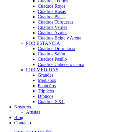
Cuadros Óxidos
Cuadros Rojos
Cuadros Rosas
Cuadros Platas
Cuadros Turquesas
Cuadros Verdes
Cuadros Azules
Cuadros Beige y Arena
POR ESTANCIA
Cuadros Dormitorio
Cuadros Salón
Cuadros Pasillo
Cuadros Cabecero Cama
POR MEDIDAS
Grandes
Medianos
Pequeños
Trípticos
Dípticos
Cuadros XXL
Nosotros
Artistas
Blog
Contacto