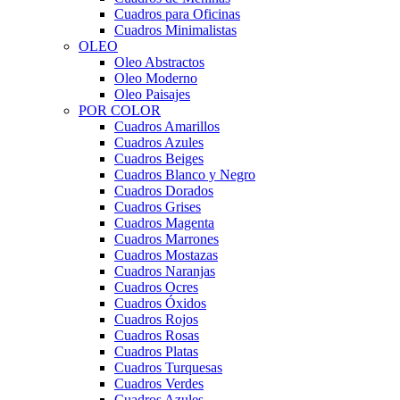
Cuadros para Oficinas
Cuadros Minimalistas
OLEO
Oleo Abstractos
Oleo Moderno
Oleo Paisajes
POR COLOR
Cuadros Amarillos
Cuadros Azules
Cuadros Beiges
Cuadros Blanco y Negro
Cuadros Dorados
Cuadros Grises
Cuadros Magenta
Cuadros Marrones
Cuadros Mostazas
Cuadros Naranjas
Cuadros Ocres
Cuadros Óxidos
Cuadros Rojos
Cuadros Rosas
Cuadros Platas
Cuadros Turquesas
Cuadros Verdes
Cuadros Azules