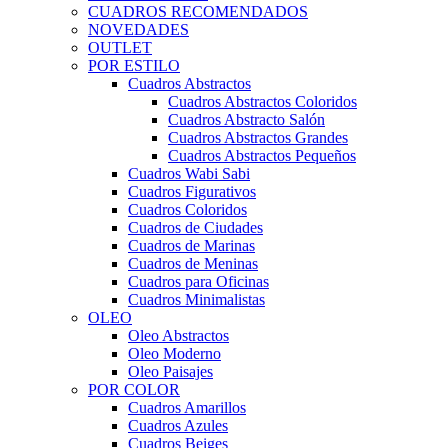
CUADROS RECOMENDADOS
NOVEDADES
OUTLET
POR ESTILO
Cuadros Abstractos
Cuadros Abstractos Coloridos
Cuadros Abstracto Salón
Cuadros Abstractos Grandes
Cuadros Abstractos Pequeños
Cuadros Wabi Sabi
Cuadros Figurativos
Cuadros Coloridos
Cuadros de Ciudades
Cuadros de Marinas
Cuadros de Meninas
Cuadros para Oficinas
Cuadros Minimalistas
OLEO
Oleo Abstractos
Oleo Moderno
Oleo Paisajes
POR COLOR
Cuadros Amarillos
Cuadros Azules
Cuadros Beiges