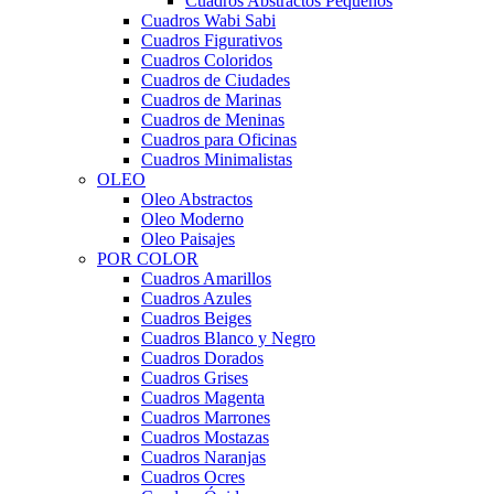
Cuadros Abstractos Pequeños
Cuadros Wabi Sabi
Cuadros Figurativos
Cuadros Coloridos
Cuadros de Ciudades
Cuadros de Marinas
Cuadros de Meninas
Cuadros para Oficinas
Cuadros Minimalistas
OLEO
Oleo Abstractos
Oleo Moderno
Oleo Paisajes
POR COLOR
Cuadros Amarillos
Cuadros Azules
Cuadros Beiges
Cuadros Blanco y Negro
Cuadros Dorados
Cuadros Grises
Cuadros Magenta
Cuadros Marrones
Cuadros Mostazas
Cuadros Naranjas
Cuadros Ocres