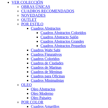
VER COLECCIÓN
OBRAS ÚNICAS
CUADROS RECOMENDADOS
NOVEDADES
OUTLET
POR ESTILO
Cuadros Abstractos
Cuadros Abstractos Coloridos
Cuadros Abstracto Salón
Cuadros Abstractos Grandes
Cuadros Abstractos Pequeños
Cuadros Wabi Sabi
Cuadros Figurativos
Cuadros Coloridos
Cuadros de Ciudades
Cuadros de Marinas
Cuadros de Meninas
Cuadros para Oficinas
Cuadros Minimalistas
OLEO
Oleo Abstractos
Oleo Moderno
Oleo Paisajes
POR COLOR
Cuadros Amarillos