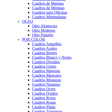
Cuadros de Marinas
Cuadros de Meninas
Cuadros para Oficinas
Cuadros Minimalistas
OLEO
Oleo Abstractos
Oleo Moderno
Oleo Paisajes
POR COLOR
Cuadros Amarillos
Cuadros Azules
Cuadros Beiges
Cuadros Blanco y Negro
Cuadros Dorados
Cuadros Grises
Cuadros Magenta
Cuadros Marrones
Cuadros Mostazas
Cuadros Naranjas
Cuadros Ocres
Cuadros Óxidos
Cuadros Rojos
Cuadros Rosas
Cuadros Platas
Cuadros Turquesas