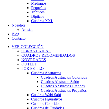
Medianos
Pequeños
Trípticos
Dípticos
Cuadros XXL
Nosotros
Artistas
Blog
Contacto
VER COLECCIÓN
OBRAS ÚNICAS
CUADROS RECOMENDADOS
NOVEDADES
OUTLET
POR ESTILO
Cuadros Abstractos
Cuadros Abstractos Coloridos
Cuadros Abstracto Salón
Cuadros Abstractos Grandes
Cuadros Abstractos Pequeños
Cuadros Wabi Sabi
Cuadros Figurativos
Cuadros Coloridos
Cuadros de Ciudades