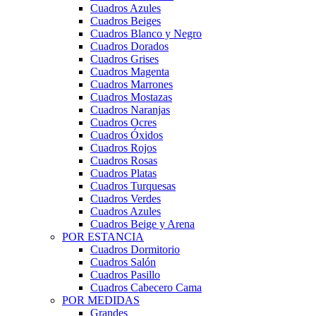
Cuadros Azules
Cuadros Beiges
Cuadros Blanco y Negro
Cuadros Dorados
Cuadros Grises
Cuadros Magenta
Cuadros Marrones
Cuadros Mostazas
Cuadros Naranjas
Cuadros Ocres
Cuadros Óxidos
Cuadros Rojos
Cuadros Rosas
Cuadros Platas
Cuadros Turquesas
Cuadros Verdes
Cuadros Azules
Cuadros Beige y Arena
POR ESTANCIA
Cuadros Dormitorio
Cuadros Salón
Cuadros Pasillo
Cuadros Cabecero Cama
POR MEDIDAS
Grandes