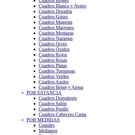
Cuadros Beiges
Cuadros Blanco y Negro
Cuadros Dorados
Cuadros Grises
Cuadros Magenta
Cuadros Marrones
Cuadros Mostazas
Cuadros Naranjas
Cuadros Ocres
Cuadros Óxidos
Cuadros Rojos
Cuadros Rosas
Cuadros Platas
Cuadros Turquesas
Cuadros Verdes
Cuadros Azules
Cuadros Beige y Arena
POR ESTANCIA
Cuadros Dormitorio
Cuadros Salón
Cuadros Pasillo
Cuadros Cabecero Cama
POR MEDIDAS
Grandes
Medianos