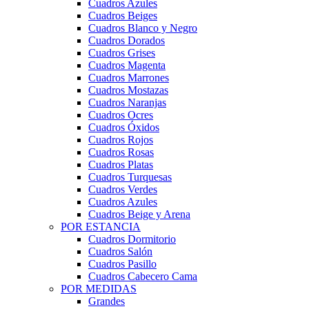
Cuadros Azules
Cuadros Beiges
Cuadros Blanco y Negro
Cuadros Dorados
Cuadros Grises
Cuadros Magenta
Cuadros Marrones
Cuadros Mostazas
Cuadros Naranjas
Cuadros Ocres
Cuadros Óxidos
Cuadros Rojos
Cuadros Rosas
Cuadros Platas
Cuadros Turquesas
Cuadros Verdes
Cuadros Azules
Cuadros Beige y Arena
POR ESTANCIA
Cuadros Dormitorio
Cuadros Salón
Cuadros Pasillo
Cuadros Cabecero Cama
POR MEDIDAS
Grandes