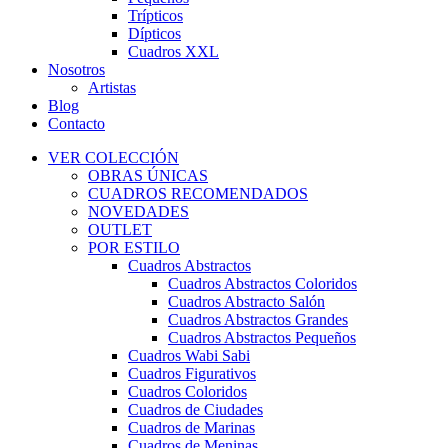
Trípticos
Dípticos
Cuadros XXL
Nosotros
Artistas
Blog
Contacto
VER COLECCIÓN
OBRAS ÚNICAS
CUADROS RECOMENDADOS
NOVEDADES
OUTLET
POR ESTILO
Cuadros Abstractos
Cuadros Abstractos Coloridos
Cuadros Abstracto Salón
Cuadros Abstractos Grandes
Cuadros Abstractos Pequeños
Cuadros Wabi Sabi
Cuadros Figurativos
Cuadros Coloridos
Cuadros de Ciudades
Cuadros de Marinas
Cuadros de Meninas