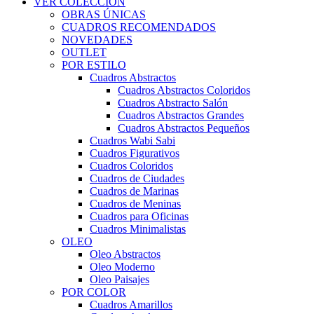
VER COLECCIÓN
OBRAS ÚNICAS
CUADROS RECOMENDADOS
NOVEDADES
OUTLET
POR ESTILO
Cuadros Abstractos
Cuadros Abstractos Coloridos
Cuadros Abstracto Salón
Cuadros Abstractos Grandes
Cuadros Abstractos Pequeños
Cuadros Wabi Sabi
Cuadros Figurativos
Cuadros Coloridos
Cuadros de Ciudades
Cuadros de Marinas
Cuadros de Meninas
Cuadros para Oficinas
Cuadros Minimalistas
OLEO
Oleo Abstractos
Oleo Moderno
Oleo Paisajes
POR COLOR
Cuadros Amarillos