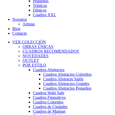
Pequeños
Trípticos
Dípticos
Cuadros XXL
Nosotros
Artistas
Blog
Contacto
VER COLECCIÓN
OBRAS ÚNICAS
CUADROS RECOMENDADOS
NOVEDADES
OUTLET
POR ESTILO
Cuadros Abstractos
Cuadros Abstractos Coloridos
Cuadros Abstracto Salón
Cuadros Abstractos Grandes
Cuadros Abstractos Pequeños
Cuadros Wabi Sabi
Cuadros Figurativos
Cuadros Coloridos
Cuadros de Ciudades
Cuadros de Marinas