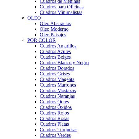
Cuadros de Meninas
Cuadros para Oficinas
Cuadros Minimalistas
OLEO
Oleo Abstractos
Oleo Moderno
Oleo Paisajes
POR COLOR
Cuadros Amarillos
Cuadros Azules
Cuadros Beiges
Cuadros Blanco y Negro
Cuadros Dorados
Cuadros Grises
Cuadros Magenta
Cuadros Marrones
Cuadros Mostazas
Cuadros Naranjas
Cuadros Ocres
Cuadros Óxidos
Cuadros Rojos
Cuadros Rosas
Cuadros Platas
Cuadros Turquesas
Cuadros Verdes