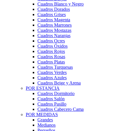
Cuadros Blanco y Negro
Cuadros Dorados
Cuadros Grises
Cuadros Magenta
Cuadros Marrones
Cuadros Mostazas
Cuadros Naranjas
Cuadros Ocres
Cuadros Óxidos
Cuadros Rojos
Cuadros Rosas
Cuadros Platas
Cuadros Turquesas
Cuadros Verdes
Cuadros Azules
Cuadros Beige y Arena
POR ESTANCIA
Cuadros Dormitorio
Cuadros Salón
Cuadros Pasillo
Cuadros Cabecero Cama
POR MEDIDAS
Grandes
Medianos
Pequeños