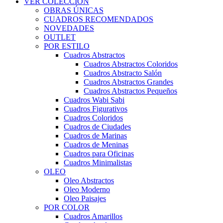
VER COLECCIÓN
OBRAS ÚNICAS
CUADROS RECOMENDADOS
NOVEDADES
OUTLET
POR ESTILO
Cuadros Abstractos
Cuadros Abstractos Coloridos
Cuadros Abstracto Salón
Cuadros Abstractos Grandes
Cuadros Abstractos Pequeños
Cuadros Wabi Sabi
Cuadros Figurativos
Cuadros Coloridos
Cuadros de Ciudades
Cuadros de Marinas
Cuadros de Meninas
Cuadros para Oficinas
Cuadros Minimalistas
OLEO
Oleo Abstractos
Oleo Moderno
Oleo Paisajes
POR COLOR
Cuadros Amarillos