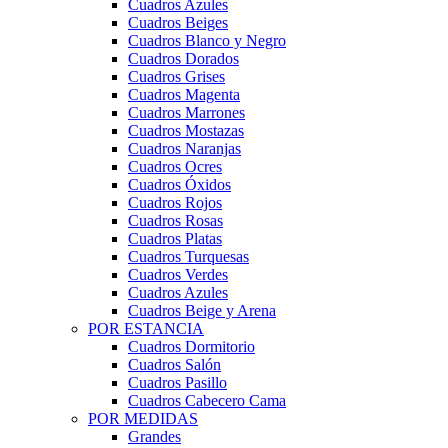
Cuadros Azules
Cuadros Beiges
Cuadros Blanco y Negro
Cuadros Dorados
Cuadros Grises
Cuadros Magenta
Cuadros Marrones
Cuadros Mostazas
Cuadros Naranjas
Cuadros Ocres
Cuadros Óxidos
Cuadros Rojos
Cuadros Rosas
Cuadros Platas
Cuadros Turquesas
Cuadros Verdes
Cuadros Azules
Cuadros Beige y Arena
POR ESTANCIA
Cuadros Dormitorio
Cuadros Salón
Cuadros Pasillo
Cuadros Cabecero Cama
POR MEDIDAS
Grandes