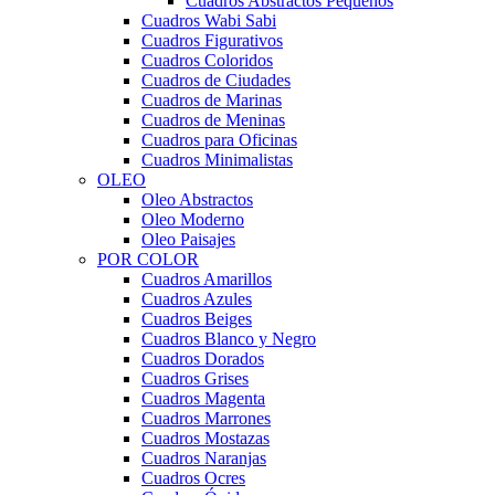
Cuadros Abstractos Pequeños
Cuadros Wabi Sabi
Cuadros Figurativos
Cuadros Coloridos
Cuadros de Ciudades
Cuadros de Marinas
Cuadros de Meninas
Cuadros para Oficinas
Cuadros Minimalistas
OLEO
Oleo Abstractos
Oleo Moderno
Oleo Paisajes
POR COLOR
Cuadros Amarillos
Cuadros Azules
Cuadros Beiges
Cuadros Blanco y Negro
Cuadros Dorados
Cuadros Grises
Cuadros Magenta
Cuadros Marrones
Cuadros Mostazas
Cuadros Naranjas
Cuadros Ocres