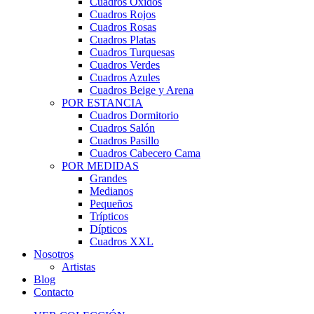
Cuadros Óxidos
Cuadros Rojos
Cuadros Rosas
Cuadros Platas
Cuadros Turquesas
Cuadros Verdes
Cuadros Azules
Cuadros Beige y Arena
POR ESTANCIA
Cuadros Dormitorio
Cuadros Salón
Cuadros Pasillo
Cuadros Cabecero Cama
POR MEDIDAS
Grandes
Medianos
Pequeños
Trípticos
Dípticos
Cuadros XXL
Nosotros
Artistas
Blog
Contacto