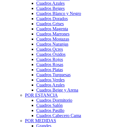
Cuadros Azules
Cuadros Beiges
Cuadros Blanco y Negro
Cuadros Dorados
Cuadros Grises
Cuadros Magenta
Cuadros Marrones
Cuadros Mostazas
Cuadros Naranjas
Cuadros Ocres
Cuadros Óxidos
Cuadros Rojos
Cuadros Rosas
Cuadros Platas
Cuadros Turquesas
Cuadros Verdes
Cuadros Azules
Cuadros Beige y Arena
POR ESTANCIA
Cuadros Dormitorio
Cuadros Salón
Cuadros Pasillo
Cuadros Cabecero Cama
POR MEDIDAS
Grandes