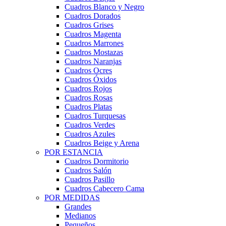
Cuadros Blanco y Negro
Cuadros Dorados
Cuadros Grises
Cuadros Magenta
Cuadros Marrones
Cuadros Mostazas
Cuadros Naranjas
Cuadros Ocres
Cuadros Óxidos
Cuadros Rojos
Cuadros Rosas
Cuadros Platas
Cuadros Turquesas
Cuadros Verdes
Cuadros Azules
Cuadros Beige y Arena
POR ESTANCIA
Cuadros Dormitorio
Cuadros Salón
Cuadros Pasillo
Cuadros Cabecero Cama
POR MEDIDAS
Grandes
Medianos
Pequeños