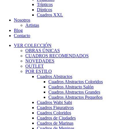
Trípticos
Dípticos
Cuadros XXL
Nosotros
Artistas
Blog
Contacto
VER COLECCIÓN
OBRAS ÚNICAS
CUADROS RECOMENDADOS
NOVEDADES
OUTLET
POR ESTILO
Cuadros Abstractos
Cuadros Abstractos Coloridos
Cuadros Abstracto Salón
Cuadros Abstractos Grandes
Cuadros Abstractos Pequeños
Cuadros Wabi Sabi
Cuadros Figurativos
Cuadros Coloridos
Cuadros de Ciudades
Cuadros de Marinas
Cuadros de Meninas