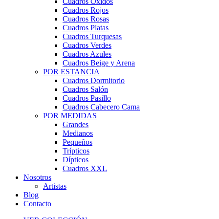
Cuadros Óxidos
Cuadros Rojos
Cuadros Rosas
Cuadros Platas
Cuadros Turquesas
Cuadros Verdes
Cuadros Azules
Cuadros Beige y Arena
POR ESTANCIA
Cuadros Dormitorio
Cuadros Salón
Cuadros Pasillo
Cuadros Cabecero Cama
POR MEDIDAS
Grandes
Medianos
Pequeños
Trípticos
Dípticos
Cuadros XXL
Nosotros
Artistas
Blog
Contacto