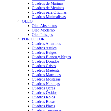
Cuadros de Marinas
Cuadros de Meninas
Cuadros para Oficinas
Cuadros Minimalistas
OLEO
Oleo Abstractos
Oleo Moderno
Oleo Paisajes
POR COLOR
Cuadros Amarillos
Cuadros Azules
Cuadros Beiges
Cuadros Blanco y Negro
Cuadros Dorados
Cuadros Grises
Cuadros Magenta
Cuadros Marrones
Cuadros Mostazas
Cuadros Naranjas
Cuadros Ocres
Cuadros Óxidos
Cuadros Rojos
Cuadros Rosas
Cuadros Platas
Cuadros Turquesas