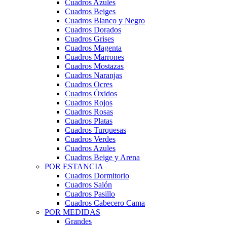
Cuadros Azules
Cuadros Beiges
Cuadros Blanco y Negro
Cuadros Dorados
Cuadros Grises
Cuadros Magenta
Cuadros Marrones
Cuadros Mostazas
Cuadros Naranjas
Cuadros Ocres
Cuadros Óxidos
Cuadros Rojos
Cuadros Rosas
Cuadros Platas
Cuadros Turquesas
Cuadros Verdes
Cuadros Azules
Cuadros Beige y Arena
POR ESTANCIA
Cuadros Dormitorio
Cuadros Salón
Cuadros Pasillo
Cuadros Cabecero Cama
POR MEDIDAS
Grandes