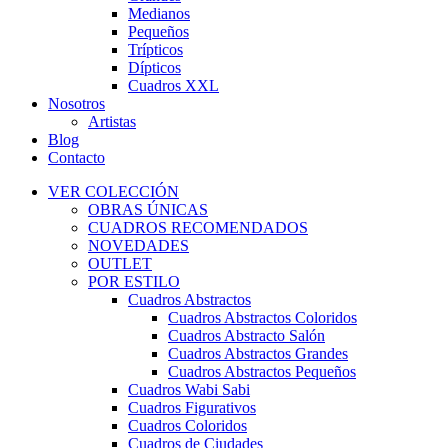
Medianos
Pequeños
Trípticos
Dípticos
Cuadros XXL
Nosotros
Artistas
Blog
Contacto
VER COLECCIÓN
OBRAS ÚNICAS
CUADROS RECOMENDADOS
NOVEDADES
OUTLET
POR ESTILO
Cuadros Abstractos
Cuadros Abstractos Coloridos
Cuadros Abstracto Salón
Cuadros Abstractos Grandes
Cuadros Abstractos Pequeños
Cuadros Wabi Sabi
Cuadros Figurativos
Cuadros Coloridos
Cuadros de Ciudades