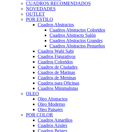
CUADROS RECOMENDADOS
NOVEDADES
OUTLET
POR ESTILO
Cuadros Abstractos
Cuadros Abstractos Coloridos
Cuadros Abstracto Salón
Cuadros Abstractos Grandes
Cuadros Abstractos Pequeños
Cuadros Wabi Sabi
Cuadros Figurativos
Cuadros Coloridos
Cuadros de Ciudades
Cuadros de Marinas
Cuadros de Meninas
Cuadros para Oficinas
Cuadros Minimalistas
OLEO
Oleo Abstractos
Oleo Moderno
Oleo Paisajes
POR COLOR
Cuadros Amarillos
Cuadros Azules
Cuadros Beiges