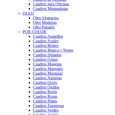
Cuadros para Oficinas
Cuadros Minimalistas
OLEO
Oleo Abstractos
Oleo Moderno
Oleo Paisajes
POR COLOR
Cuadros Amarillos
Cuadros Azules
Cuadros Beiges
Cuadros Blanco y Negro
Cuadros Dorados
Cuadros Grises
Cuadros Magenta
Cuadros Marrones
Cuadros Mostazas
Cuadros Naranjas
Cuadros Ocres
Cuadros Óxidos
Cuadros Rojos
Cuadros Rosas
Cuadros Platas
Cuadros Turquesas
Cuadros Verdes
Cuadros Azules