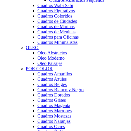
Cuadros Abstractos Pequeños
Cuadros Wabi Sabi
Cuadros Figurativos
Cuadros Coloridos
Cuadros de Ciudades
Cuadros de Marinas
Cuadros de Meninas
Cuadros para Oficinas
Cuadros Minimalistas
OLEO
Oleo Abstractos
Oleo Moderno
Oleo Paisajes
POR COLOR
Cuadros Amarillos
Cuadros Azules
Cuadros Beiges
Cuadros Blanco y Negro
Cuadros Dorados
Cuadros Grises
Cuadros Magenta
Cuadros Marrones
Cuadros Mostazas
Cuadros Naranjas
Cuadros Ocres