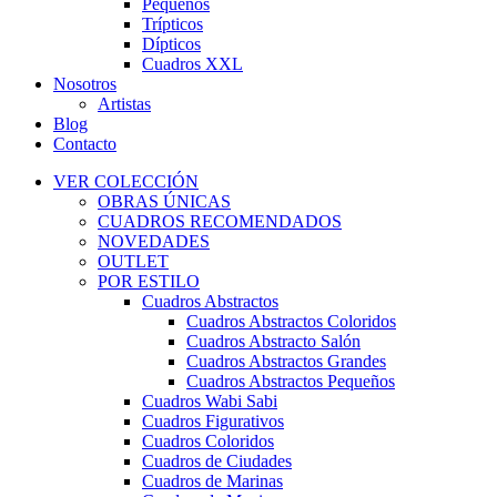
Pequeños
Trípticos
Dípticos
Cuadros XXL
Nosotros
Artistas
Blog
Contacto
VER COLECCIÓN
OBRAS ÚNICAS
CUADROS RECOMENDADOS
NOVEDADES
OUTLET
POR ESTILO
Cuadros Abstractos
Cuadros Abstractos Coloridos
Cuadros Abstracto Salón
Cuadros Abstractos Grandes
Cuadros Abstractos Pequeños
Cuadros Wabi Sabi
Cuadros Figurativos
Cuadros Coloridos
Cuadros de Ciudades
Cuadros de Marinas