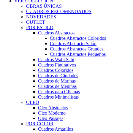
VER COLECCIÓN
OBRAS ÚNICAS
CUADROS RECOMENDADOS
NOVEDADES
OUTLET
POR ESTILO
Cuadros Abstractos
Cuadros Abstractos Coloridos
Cuadros Abstracto Salón
Cuadros Abstractos Grandes
Cuadros Abstractos Pequeños
Cuadros Wabi Sabi
Cuadros Figurativos
Cuadros Coloridos
Cuadros de Ciudades
Cuadros de Marinas
Cuadros de Meninas
Cuadros para Oficinas
Cuadros Minimalistas
OLEO
Oleo Abstractos
Oleo Moderno
Oleo Paisajes
POR COLOR
Cuadros Amarillos