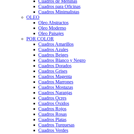
Cuadros de Meninas
Cuadros para Oficinas
Cuadros Minimalistas
OLEO
Oleo Abstractos
Oleo Moderno
Oleo Paisajes
POR COLOR
Cuadros Amarillos
Cuadros Azules
Cuadros Beiges
Cuadros Blanco y Negro
Cuadros Dorados
Cuadros Grises
Cuadros Magenta
Cuadros Marrones
Cuadros Mostazas
Cuadros Naranjas
Cuadros Ocres
Cuadros Óxidos
Cuadros Rojos
Cuadros Rosas
Cuadros Platas
Cuadros Turquesas
Cuadros Verdes