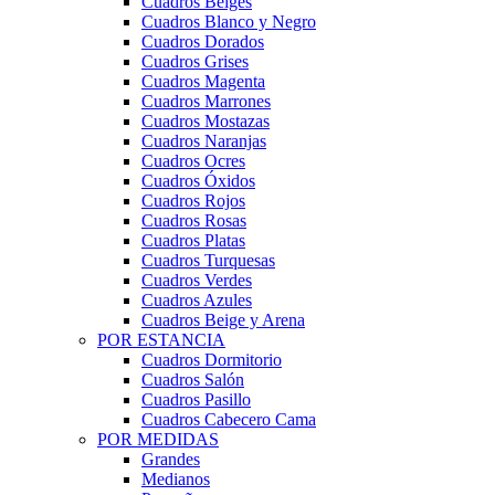
Cuadros Beiges
Cuadros Blanco y Negro
Cuadros Dorados
Cuadros Grises
Cuadros Magenta
Cuadros Marrones
Cuadros Mostazas
Cuadros Naranjas
Cuadros Ocres
Cuadros Óxidos
Cuadros Rojos
Cuadros Rosas
Cuadros Platas
Cuadros Turquesas
Cuadros Verdes
Cuadros Azules
Cuadros Beige y Arena
POR ESTANCIA
Cuadros Dormitorio
Cuadros Salón
Cuadros Pasillo
Cuadros Cabecero Cama
POR MEDIDAS
Grandes
Medianos