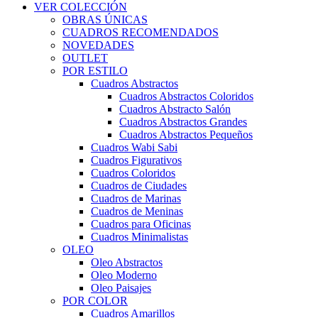
VER COLECCIÓN
OBRAS ÚNICAS
CUADROS RECOMENDADOS
NOVEDADES
OUTLET
POR ESTILO
Cuadros Abstractos
Cuadros Abstractos Coloridos
Cuadros Abstracto Salón
Cuadros Abstractos Grandes
Cuadros Abstractos Pequeños
Cuadros Wabi Sabi
Cuadros Figurativos
Cuadros Coloridos
Cuadros de Ciudades
Cuadros de Marinas
Cuadros de Meninas
Cuadros para Oficinas
Cuadros Minimalistas
OLEO
Oleo Abstractos
Oleo Moderno
Oleo Paisajes
POR COLOR
Cuadros Amarillos