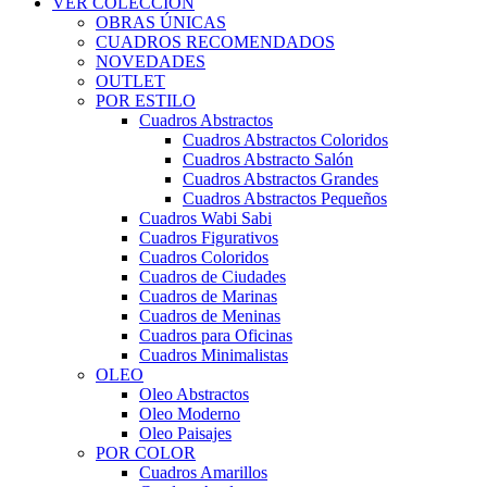
VER COLECCIÓN
OBRAS ÚNICAS
CUADROS RECOMENDADOS
NOVEDADES
OUTLET
POR ESTILO
Cuadros Abstractos
Cuadros Abstractos Coloridos
Cuadros Abstracto Salón
Cuadros Abstractos Grandes
Cuadros Abstractos Pequeños
Cuadros Wabi Sabi
Cuadros Figurativos
Cuadros Coloridos
Cuadros de Ciudades
Cuadros de Marinas
Cuadros de Meninas
Cuadros para Oficinas
Cuadros Minimalistas
OLEO
Oleo Abstractos
Oleo Moderno
Oleo Paisajes
POR COLOR
Cuadros Amarillos