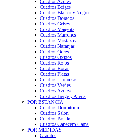
Cuadros Azules
Cuadros Beiges
Cuadros Blanco y Negro
Cuadros Dorados
Cuadros Grises
Cuadros Magenta
Cuadros Marrones
Cuadros Mostazas
Cuadros Naranjas
Cuadros Ocres
Cuadros Óxidos
Cuadros Rojos
Cuadros Rosas
Cuadros Platas
Cuadros Turquesas
Cuadros Verdes
Cuadros Azules
Cuadros Beige y Arena
POR ESTANCIA
Cuadros Dormitorio
Cuadros Salón
Cuadros Pasillo
Cuadros Cabecero Cama
POR MEDIDAS
Grandes