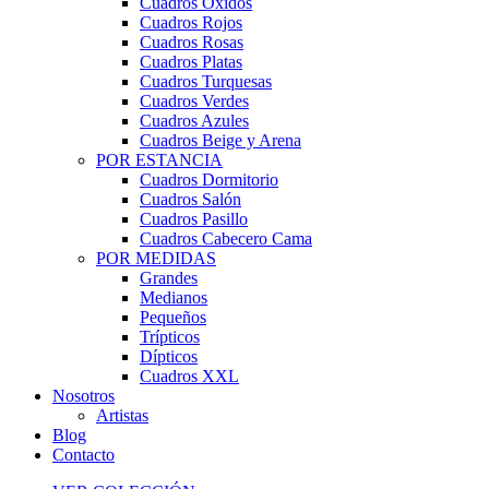
Cuadros Óxidos
Cuadros Rojos
Cuadros Rosas
Cuadros Platas
Cuadros Turquesas
Cuadros Verdes
Cuadros Azules
Cuadros Beige y Arena
POR ESTANCIA
Cuadros Dormitorio
Cuadros Salón
Cuadros Pasillo
Cuadros Cabecero Cama
POR MEDIDAS
Grandes
Medianos
Pequeños
Trípticos
Dípticos
Cuadros XXL
Nosotros
Artistas
Blog
Contacto