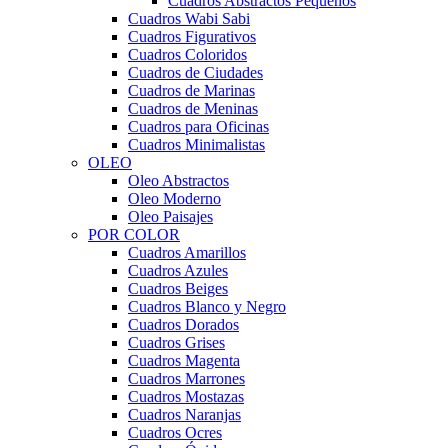
Cuadros Abstractos Pequeños
Cuadros Wabi Sabi
Cuadros Figurativos
Cuadros Coloridos
Cuadros de Ciudades
Cuadros de Marinas
Cuadros de Meninas
Cuadros para Oficinas
Cuadros Minimalistas
OLEO
Oleo Abstractos
Oleo Moderno
Oleo Paisajes
POR COLOR
Cuadros Amarillos
Cuadros Azules
Cuadros Beiges
Cuadros Blanco y Negro
Cuadros Dorados
Cuadros Grises
Cuadros Magenta
Cuadros Marrones
Cuadros Mostazas
Cuadros Naranjas
Cuadros Ocres