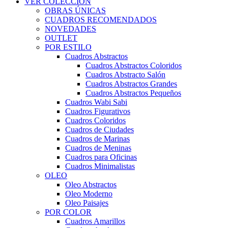
VER COLECCIÓN
OBRAS ÚNICAS
CUADROS RECOMENDADOS
NOVEDADES
OUTLET
POR ESTILO
Cuadros Abstractos
Cuadros Abstractos Coloridos
Cuadros Abstracto Salón
Cuadros Abstractos Grandes
Cuadros Abstractos Pequeños
Cuadros Wabi Sabi
Cuadros Figurativos
Cuadros Coloridos
Cuadros de Ciudades
Cuadros de Marinas
Cuadros de Meninas
Cuadros para Oficinas
Cuadros Minimalistas
OLEO
Oleo Abstractos
Oleo Moderno
Oleo Paisajes
POR COLOR
Cuadros Amarillos