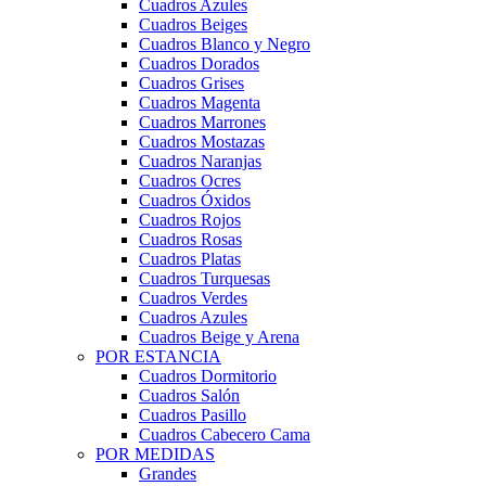
Cuadros Azules
Cuadros Beiges
Cuadros Blanco y Negro
Cuadros Dorados
Cuadros Grises
Cuadros Magenta
Cuadros Marrones
Cuadros Mostazas
Cuadros Naranjas
Cuadros Ocres
Cuadros Óxidos
Cuadros Rojos
Cuadros Rosas
Cuadros Platas
Cuadros Turquesas
Cuadros Verdes
Cuadros Azules
Cuadros Beige y Arena
POR ESTANCIA
Cuadros Dormitorio
Cuadros Salón
Cuadros Pasillo
Cuadros Cabecero Cama
POR MEDIDAS
Grandes