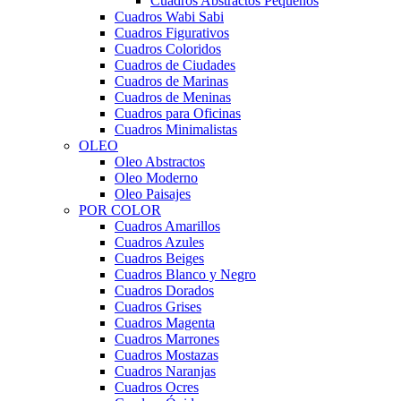
Cuadros Abstractos Pequeños
Cuadros Wabi Sabi
Cuadros Figurativos
Cuadros Coloridos
Cuadros de Ciudades
Cuadros de Marinas
Cuadros de Meninas
Cuadros para Oficinas
Cuadros Minimalistas
OLEO
Oleo Abstractos
Oleo Moderno
Oleo Paisajes
POR COLOR
Cuadros Amarillos
Cuadros Azules
Cuadros Beiges
Cuadros Blanco y Negro
Cuadros Dorados
Cuadros Grises
Cuadros Magenta
Cuadros Marrones
Cuadros Mostazas
Cuadros Naranjas
Cuadros Ocres