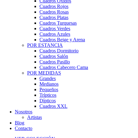
Cuadros Óxidos
Cuadros Rojos
Cuadros Rosas
Cuadros Platas
Cuadros Turquesas
Cuadros Verdes
Cuadros Azules
Cuadros Beige y Arena
POR ESTANCIA
Cuadros Dormitorio
Cuadros Salón
Cuadros Pasillo
Cuadros Cabecero Cama
POR MEDIDAS
Grandes
Medianos
Pequeños
Trípticos
Dípticos
Cuadros XXL
Nosotros
Artistas
Blog
Contacto