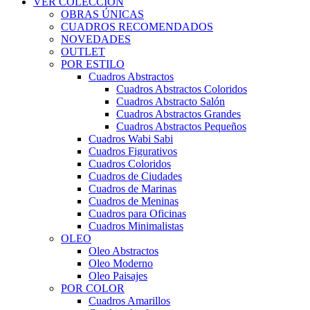
VER COLECCIÓN
OBRAS ÚNICAS
CUADROS RECOMENDADOS
NOVEDADES
OUTLET
POR ESTILO
Cuadros Abstractos
Cuadros Abstractos Coloridos
Cuadros Abstracto Salón
Cuadros Abstractos Grandes
Cuadros Abstractos Pequeños
Cuadros Wabi Sabi
Cuadros Figurativos
Cuadros Coloridos
Cuadros de Ciudades
Cuadros de Marinas
Cuadros de Meninas
Cuadros para Oficinas
Cuadros Minimalistas
OLEO
Oleo Abstractos
Oleo Moderno
Oleo Paisajes
POR COLOR
Cuadros Amarillos