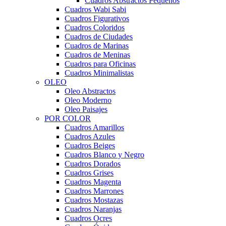
Cuadros Abstractos Pequeños
Cuadros Wabi Sabi
Cuadros Figurativos
Cuadros Coloridos
Cuadros de Ciudades
Cuadros de Marinas
Cuadros de Meninas
Cuadros para Oficinas
Cuadros Minimalistas
OLEO
Oleo Abstractos
Oleo Moderno
Oleo Paisajes
POR COLOR
Cuadros Amarillos
Cuadros Azules
Cuadros Beiges
Cuadros Blanco y Negro
Cuadros Dorados
Cuadros Grises
Cuadros Magenta
Cuadros Marrones
Cuadros Mostazas
Cuadros Naranjas
Cuadros Ocres