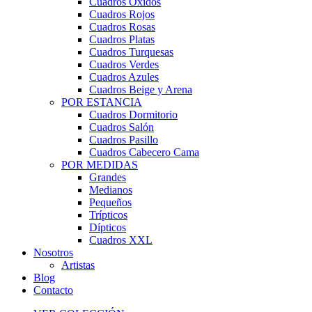
Cuadros Óxidos
Cuadros Rojos
Cuadros Rosas
Cuadros Platas
Cuadros Turquesas
Cuadros Verdes
Cuadros Azules
Cuadros Beige y Arena
POR ESTANCIA
Cuadros Dormitorio
Cuadros Salón
Cuadros Pasillo
Cuadros Cabecero Cama
POR MEDIDAS
Grandes
Medianos
Pequeños
Trípticos
Dípticos
Cuadros XXL
Nosotros
Artistas
Blog
Contacto