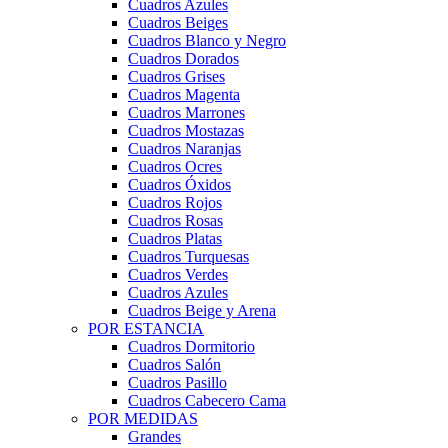
Cuadros Azules
Cuadros Beiges
Cuadros Blanco y Negro
Cuadros Dorados
Cuadros Grises
Cuadros Magenta
Cuadros Marrones
Cuadros Mostazas
Cuadros Naranjas
Cuadros Ocres
Cuadros Óxidos
Cuadros Rojos
Cuadros Rosas
Cuadros Platas
Cuadros Turquesas
Cuadros Verdes
Cuadros Azules
Cuadros Beige y Arena
POR ESTANCIA
Cuadros Dormitorio
Cuadros Salón
Cuadros Pasillo
Cuadros Cabecero Cama
POR MEDIDAS
Grandes