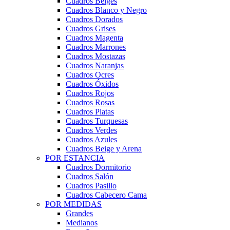
Cuadros Beiges
Cuadros Blanco y Negro
Cuadros Dorados
Cuadros Grises
Cuadros Magenta
Cuadros Marrones
Cuadros Mostazas
Cuadros Naranjas
Cuadros Ocres
Cuadros Óxidos
Cuadros Rojos
Cuadros Rosas
Cuadros Platas
Cuadros Turquesas
Cuadros Verdes
Cuadros Azules
Cuadros Beige y Arena
POR ESTANCIA
Cuadros Dormitorio
Cuadros Salón
Cuadros Pasillo
Cuadros Cabecero Cama
POR MEDIDAS
Grandes
Medianos