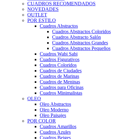
CUADROS RECOMENDADOS
NOVEDADES
OUTLET
POR ESTILO
Cuadros Abstractos
Cuadros Abstractos Coloridos
Cuadros Abstracto Salón
Cuadros Abstractos Grandes
Cuadros Abstractos Pequeños
Cuadros Wabi Sabi
Cuadros Figurativos
Cuadros Coloridos
Cuadros de Ciudades
Cuadros de Marinas
Cuadros de Meninas
Cuadros para Oficinas
Cuadros Minimalistas
OLEO
Oleo Abstractos
Oleo Moderno
Oleo Paisajes
POR COLOR
Cuadros Amarillos
Cuadros Azules
Cuadros Beiges