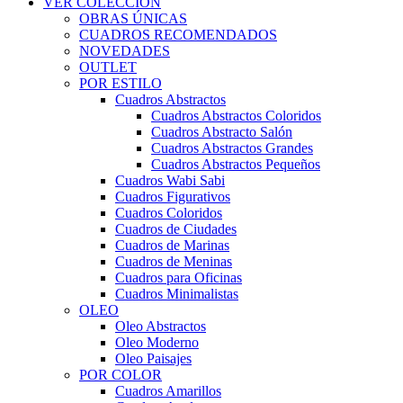
VER COLECCIÓN
OBRAS ÚNICAS
CUADROS RECOMENDADOS
NOVEDADES
OUTLET
POR ESTILO
Cuadros Abstractos
Cuadros Abstractos Coloridos
Cuadros Abstracto Salón
Cuadros Abstractos Grandes
Cuadros Abstractos Pequeños
Cuadros Wabi Sabi
Cuadros Figurativos
Cuadros Coloridos
Cuadros de Ciudades
Cuadros de Marinas
Cuadros de Meninas
Cuadros para Oficinas
Cuadros Minimalistas
OLEO
Oleo Abstractos
Oleo Moderno
Oleo Paisajes
POR COLOR
Cuadros Amarillos