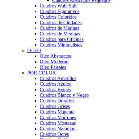
Cuadros Abstractos Pequeños
Cuadros Wabi Sabi
Cuadros Figurativos
Cuadros Coloridos
Cuadros de Ciudades
Cuadros de Marinas
Cuadros de Meninas
Cuadros para Oficinas
Cuadros Minimalistas
OLEO
Oleo Abstractos
Oleo Moderno
Oleo Paisajes
POR COLOR
Cuadros Amarillos
Cuadros Azules
Cuadros Beiges
Cuadros Blanco y Negro
Cuadros Dorados
Cuadros Grises
Cuadros Magenta
Cuadros Marrones
Cuadros Mostazas
Cuadros Naranjas
Cuadros Ocres