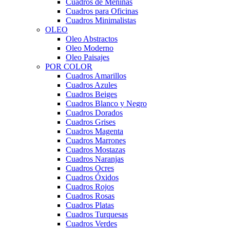
Cuadros de Meninas
Cuadros para Oficinas
Cuadros Minimalistas
OLEO
Oleo Abstractos
Oleo Moderno
Oleo Paisajes
POR COLOR
Cuadros Amarillos
Cuadros Azules
Cuadros Beiges
Cuadros Blanco y Negro
Cuadros Dorados
Cuadros Grises
Cuadros Magenta
Cuadros Marrones
Cuadros Mostazas
Cuadros Naranjas
Cuadros Ocres
Cuadros Óxidos
Cuadros Rojos
Cuadros Rosas
Cuadros Platas
Cuadros Turquesas
Cuadros Verdes