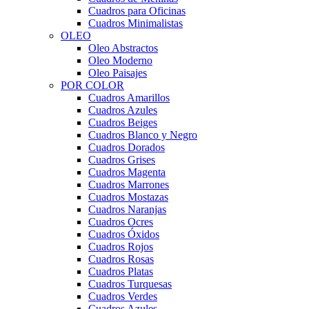
Cuadros para Oficinas
Cuadros Minimalistas
OLEO
Oleo Abstractos
Oleo Moderno
Oleo Paisajes
POR COLOR
Cuadros Amarillos
Cuadros Azules
Cuadros Beiges
Cuadros Blanco y Negro
Cuadros Dorados
Cuadros Grises
Cuadros Magenta
Cuadros Marrones
Cuadros Mostazas
Cuadros Naranjas
Cuadros Ocres
Cuadros Óxidos
Cuadros Rojos
Cuadros Rosas
Cuadros Platas
Cuadros Turquesas
Cuadros Verdes
Cuadros Azules