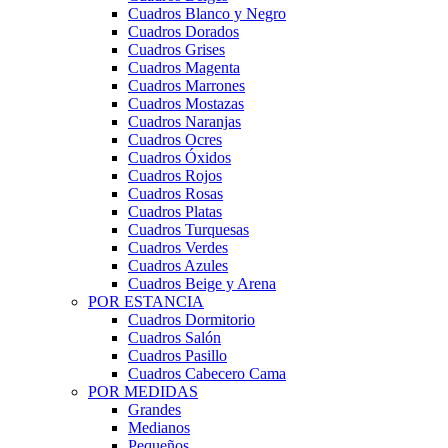
Cuadros Blanco y Negro
Cuadros Dorados
Cuadros Grises
Cuadros Magenta
Cuadros Marrones
Cuadros Mostazas
Cuadros Naranjas
Cuadros Ocres
Cuadros Óxidos
Cuadros Rojos
Cuadros Rosas
Cuadros Platas
Cuadros Turquesas
Cuadros Verdes
Cuadros Azules
Cuadros Beige y Arena
POR ESTANCIA
Cuadros Dormitorio
Cuadros Salón
Cuadros Pasillo
Cuadros Cabecero Cama
POR MEDIDAS
Grandes
Medianos
Pequeños