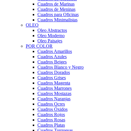
Cuadros de Marinas
Cuadros de Meninas
Cuadros para Oficinas
Cuadros Minimalistas
OLEO
Oleo Abstractos
Oleo Moderno
Oleo Paisajes
POR COLOR
Cuadros Amarillos
Cuadros Azules
Cuadros Beiges
Cuadros Blanco y Negro
Cuadros Dorados
Cuadros Grises
Cuadros Magenta
Cuadros Marrones
Cuadros Mostazas
Cuadros Naranjas
Cuadros Ocres
Cuadros Óxidos
Cuadros Rojos
Cuadros Rosas
Cuadros Platas
Cuadros Turquesas