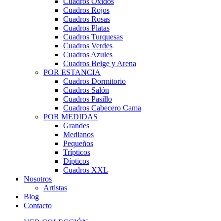
Cuadros Óxidos
Cuadros Rojos
Cuadros Rosas
Cuadros Platas
Cuadros Turquesas
Cuadros Verdes
Cuadros Azules
Cuadros Beige y Arena
POR ESTANCIA
Cuadros Dormitorio
Cuadros Salón
Cuadros Pasillo
Cuadros Cabecero Cama
POR MEDIDAS
Grandes
Medianos
Pequeños
Trípticos
Dípticos
Cuadros XXL
Nosotros
Artistas
Blog
Contacto