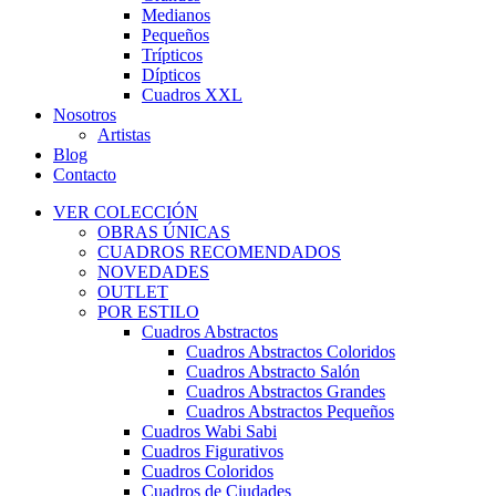
Medianos
Pequeños
Trípticos
Dípticos
Cuadros XXL
Nosotros
Artistas
Blog
Contacto
VER COLECCIÓN
OBRAS ÚNICAS
CUADROS RECOMENDADOS
NOVEDADES
OUTLET
POR ESTILO
Cuadros Abstractos
Cuadros Abstractos Coloridos
Cuadros Abstracto Salón
Cuadros Abstractos Grandes
Cuadros Abstractos Pequeños
Cuadros Wabi Sabi
Cuadros Figurativos
Cuadros Coloridos
Cuadros de Ciudades