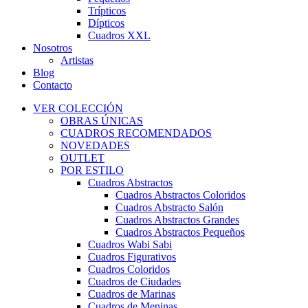
Trípticos
Dípticos
Cuadros XXL
Nosotros
Artistas
Blog
Contacto
VER COLECCIÓN
OBRAS ÚNICAS
CUADROS RECOMENDADOS
NOVEDADES
OUTLET
POR ESTILO
Cuadros Abstractos
Cuadros Abstractos Coloridos
Cuadros Abstracto Salón
Cuadros Abstractos Grandes
Cuadros Abstractos Pequeños
Cuadros Wabi Sabi
Cuadros Figurativos
Cuadros Coloridos
Cuadros de Ciudades
Cuadros de Marinas
Cuadros de Meninas