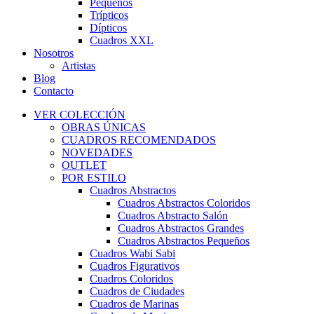
Pequeños
Trípticos
Dípticos
Cuadros XXL
Nosotros
Artistas
Blog
Contacto
VER COLECCIÓN
OBRAS ÚNICAS
CUADROS RECOMENDADOS
NOVEDADES
OUTLET
POR ESTILO
Cuadros Abstractos
Cuadros Abstractos Coloridos
Cuadros Abstracto Salón
Cuadros Abstractos Grandes
Cuadros Abstractos Pequeños
Cuadros Wabi Sabi
Cuadros Figurativos
Cuadros Coloridos
Cuadros de Ciudades
Cuadros de Marinas