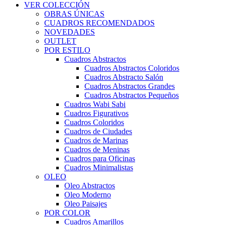
VER COLECCIÓN
OBRAS ÚNICAS
CUADROS RECOMENDADOS
NOVEDADES
OUTLET
POR ESTILO
Cuadros Abstractos
Cuadros Abstractos Coloridos
Cuadros Abstracto Salón
Cuadros Abstractos Grandes
Cuadros Abstractos Pequeños
Cuadros Wabi Sabi
Cuadros Figurativos
Cuadros Coloridos
Cuadros de Ciudades
Cuadros de Marinas
Cuadros de Meninas
Cuadros para Oficinas
Cuadros Minimalistas
OLEO
Oleo Abstractos
Oleo Moderno
Oleo Paisajes
POR COLOR
Cuadros Amarillos