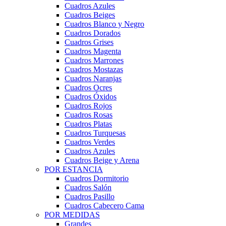
Cuadros Azules
Cuadros Beiges
Cuadros Blanco y Negro
Cuadros Dorados
Cuadros Grises
Cuadros Magenta
Cuadros Marrones
Cuadros Mostazas
Cuadros Naranjas
Cuadros Ocres
Cuadros Óxidos
Cuadros Rojos
Cuadros Rosas
Cuadros Platas
Cuadros Turquesas
Cuadros Verdes
Cuadros Azules
Cuadros Beige y Arena
POR ESTANCIA
Cuadros Dormitorio
Cuadros Salón
Cuadros Pasillo
Cuadros Cabecero Cama
POR MEDIDAS
Grandes