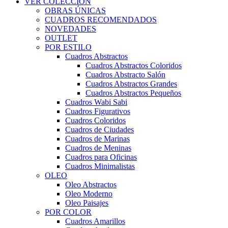
VER COLECCIÓN
OBRAS ÚNICAS
CUADROS RECOMENDADOS
NOVEDADES
OUTLET
POR ESTILO
Cuadros Abstractos
Cuadros Abstractos Coloridos
Cuadros Abstracto Salón
Cuadros Abstractos Grandes
Cuadros Abstractos Pequeños
Cuadros Wabi Sabi
Cuadros Figurativos
Cuadros Coloridos
Cuadros de Ciudades
Cuadros de Marinas
Cuadros de Meninas
Cuadros para Oficinas
Cuadros Minimalistas
OLEO
Oleo Abstractos
Oleo Moderno
Oleo Paisajes
POR COLOR
Cuadros Amarillos