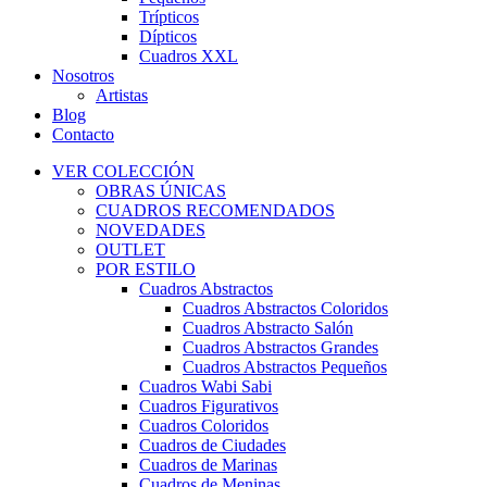
Trípticos
Dípticos
Cuadros XXL
Nosotros
Artistas
Blog
Contacto
VER COLECCIÓN
OBRAS ÚNICAS
CUADROS RECOMENDADOS
NOVEDADES
OUTLET
POR ESTILO
Cuadros Abstractos
Cuadros Abstractos Coloridos
Cuadros Abstracto Salón
Cuadros Abstractos Grandes
Cuadros Abstractos Pequeños
Cuadros Wabi Sabi
Cuadros Figurativos
Cuadros Coloridos
Cuadros de Ciudades
Cuadros de Marinas
Cuadros de Meninas