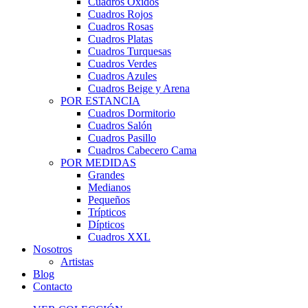
Cuadros Óxidos
Cuadros Rojos
Cuadros Rosas
Cuadros Platas
Cuadros Turquesas
Cuadros Verdes
Cuadros Azules
Cuadros Beige y Arena
POR ESTANCIA
Cuadros Dormitorio
Cuadros Salón
Cuadros Pasillo
Cuadros Cabecero Cama
POR MEDIDAS
Grandes
Medianos
Pequeños
Trípticos
Dípticos
Cuadros XXL
Nosotros
Artistas
Blog
Contacto