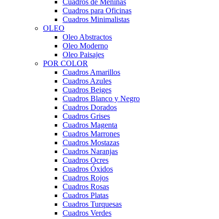
Cuadros de Meninas
Cuadros para Oficinas
Cuadros Minimalistas
OLEO
Oleo Abstractos
Oleo Moderno
Oleo Paisajes
POR COLOR
Cuadros Amarillos
Cuadros Azules
Cuadros Beiges
Cuadros Blanco y Negro
Cuadros Dorados
Cuadros Grises
Cuadros Magenta
Cuadros Marrones
Cuadros Mostazas
Cuadros Naranjas
Cuadros Ocres
Cuadros Óxidos
Cuadros Rojos
Cuadros Rosas
Cuadros Platas
Cuadros Turquesas
Cuadros Verdes