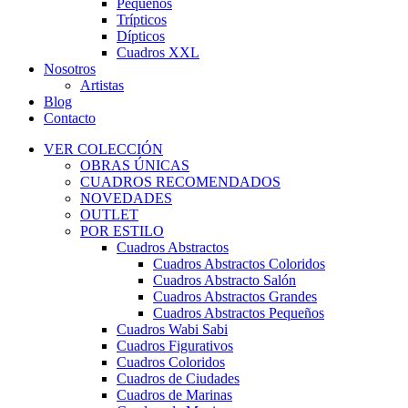
Pequeños
Trípticos
Dípticos
Cuadros XXL
Nosotros
Artistas
Blog
Contacto
VER COLECCIÓN
OBRAS ÚNICAS
CUADROS RECOMENDADOS
NOVEDADES
OUTLET
POR ESTILO
Cuadros Abstractos
Cuadros Abstractos Coloridos
Cuadros Abstracto Salón
Cuadros Abstractos Grandes
Cuadros Abstractos Pequeños
Cuadros Wabi Sabi
Cuadros Figurativos
Cuadros Coloridos
Cuadros de Ciudades
Cuadros de Marinas