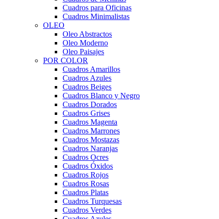
Cuadros para Oficinas
Cuadros Minimalistas
OLEO
Oleo Abstractos
Oleo Moderno
Oleo Paisajes
POR COLOR
Cuadros Amarillos
Cuadros Azules
Cuadros Beiges
Cuadros Blanco y Negro
Cuadros Dorados
Cuadros Grises
Cuadros Magenta
Cuadros Marrones
Cuadros Mostazas
Cuadros Naranjas
Cuadros Ocres
Cuadros Óxidos
Cuadros Rojos
Cuadros Rosas
Cuadros Platas
Cuadros Turquesas
Cuadros Verdes
Cuadros Azules