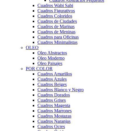
Cuadros Abstractos Pequeños
Cuadros Wabi Sabi
Cuadros Figurativos
Cuadros Coloridos
Cuadros de Ciudades
Cuadros de Marinas
Cuadros de Meninas
Cuadros para Oficinas
Cuadros Minimalistas
OLEO
Oleo Abstractos
Oleo Moderno
Oleo Paisajes
POR COLOR
Cuadros Amarillos
Cuadros Azules
Cuadros Beiges
Cuadros Blanco y Negro
Cuadros Dorados
Cuadros Grises
Cuadros Magenta
Cuadros Marrones
Cuadros Mostazas
Cuadros Naranjas
Cuadros Ocres