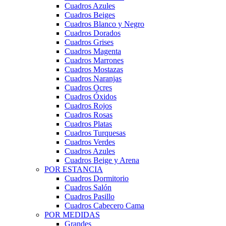
Cuadros Azules
Cuadros Beiges
Cuadros Blanco y Negro
Cuadros Dorados
Cuadros Grises
Cuadros Magenta
Cuadros Marrones
Cuadros Mostazas
Cuadros Naranjas
Cuadros Ocres
Cuadros Óxidos
Cuadros Rojos
Cuadros Rosas
Cuadros Platas
Cuadros Turquesas
Cuadros Verdes
Cuadros Azules
Cuadros Beige y Arena
POR ESTANCIA
Cuadros Dormitorio
Cuadros Salón
Cuadros Pasillo
Cuadros Cabecero Cama
POR MEDIDAS
Grandes