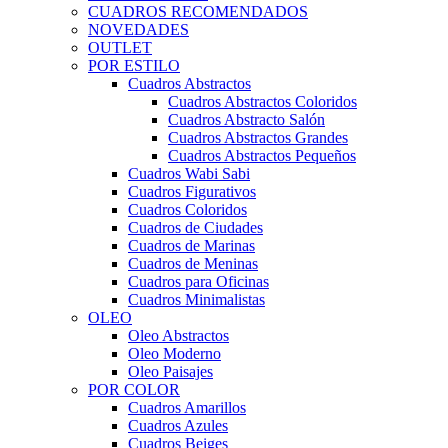
CUADROS RECOMENDADOS
NOVEDADES
OUTLET
POR ESTILO
Cuadros Abstractos
Cuadros Abstractos Coloridos
Cuadros Abstracto Salón
Cuadros Abstractos Grandes
Cuadros Abstractos Pequeños
Cuadros Wabi Sabi
Cuadros Figurativos
Cuadros Coloridos
Cuadros de Ciudades
Cuadros de Marinas
Cuadros de Meninas
Cuadros para Oficinas
Cuadros Minimalistas
OLEO
Oleo Abstractos
Oleo Moderno
Oleo Paisajes
POR COLOR
Cuadros Amarillos
Cuadros Azules
Cuadros Beiges