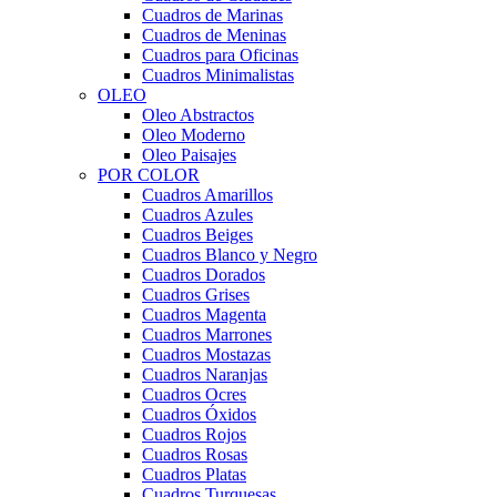
Cuadros de Marinas
Cuadros de Meninas
Cuadros para Oficinas
Cuadros Minimalistas
OLEO
Oleo Abstractos
Oleo Moderno
Oleo Paisajes
POR COLOR
Cuadros Amarillos
Cuadros Azules
Cuadros Beiges
Cuadros Blanco y Negro
Cuadros Dorados
Cuadros Grises
Cuadros Magenta
Cuadros Marrones
Cuadros Mostazas
Cuadros Naranjas
Cuadros Ocres
Cuadros Óxidos
Cuadros Rojos
Cuadros Rosas
Cuadros Platas
Cuadros Turquesas