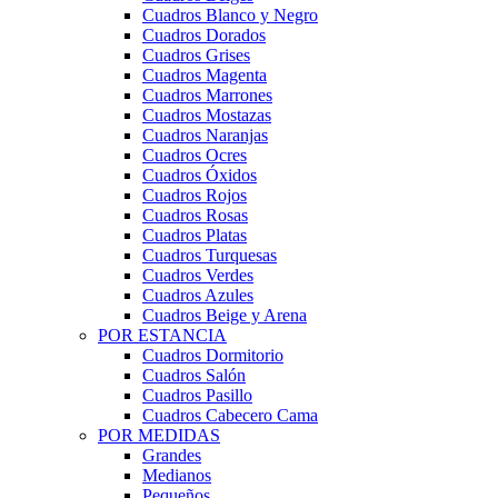
Cuadros Blanco y Negro
Cuadros Dorados
Cuadros Grises
Cuadros Magenta
Cuadros Marrones
Cuadros Mostazas
Cuadros Naranjas
Cuadros Ocres
Cuadros Óxidos
Cuadros Rojos
Cuadros Rosas
Cuadros Platas
Cuadros Turquesas
Cuadros Verdes
Cuadros Azules
Cuadros Beige y Arena
POR ESTANCIA
Cuadros Dormitorio
Cuadros Salón
Cuadros Pasillo
Cuadros Cabecero Cama
POR MEDIDAS
Grandes
Medianos
Pequeños