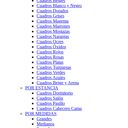
Cuadros Beiges
Cuadros Blanco y Negro
Cuadros Dorados
Cuadros Grises
Cuadros Magenta
Cuadros Marrones
Cuadros Mostazas
Cuadros Naranjas
Cuadros Ocres
Cuadros Óxidos
Cuadros Rojos
Cuadros Rosas
Cuadros Platas
Cuadros Turquesas
Cuadros Verdes
Cuadros Azules
Cuadros Beige y Arena
POR ESTANCIA
Cuadros Dormitorio
Cuadros Salón
Cuadros Pasillo
Cuadros Cabecero Cama
POR MEDIDAS
Grandes
Medianos