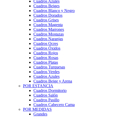
Cuadros Azules
Cuadros Beiges
Cuadros Blanco y Negro
Cuadros Dorados
Cuadros Grises
Cuadros Magenta
Cuadros Marrones
Cuadros Mostazas
Cuadros Naranjas
Cuadros Ocres
Cuadros Óxidos
Cuadros Rojos
Cuadros Rosas
Cuadros Platas
Cuadros Turquesas
Cuadros Verdes
Cuadros Azules
Cuadros Beige y Arena
POR ESTANCIA
Cuadros Dormitorio
Cuadros Salón
Cuadros Pasillo
Cuadros Cabecero Cama
POR MEDIDAS
Grandes