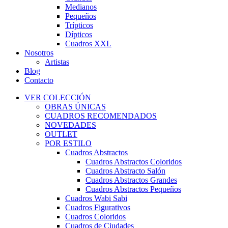
Medianos
Pequeños
Trípticos
Dípticos
Cuadros XXL
Nosotros
Artistas
Blog
Contacto
VER COLECCIÓN
OBRAS ÚNICAS
CUADROS RECOMENDADOS
NOVEDADES
OUTLET
POR ESTILO
Cuadros Abstractos
Cuadros Abstractos Coloridos
Cuadros Abstracto Salón
Cuadros Abstractos Grandes
Cuadros Abstractos Pequeños
Cuadros Wabi Sabi
Cuadros Figurativos
Cuadros Coloridos
Cuadros de Ciudades