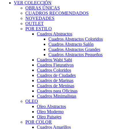
VER COLECCIÓN
OBRAS ÚNICAS
CUADROS RECOMENDADOS
NOVEDADES
OUTLET
POR ESTILO
Cuadros Abstractos
Cuadros Abstractos Coloridos
Cuadros Abstracto Salón
Cuadros Abstractos Grandes
Cuadros Abstractos Pequeños
Cuadros Wabi Sabi
Cuadros Figurativos
Cuadros Coloridos
Cuadros de Ciudades
Cuadros de Marinas
Cuadros de Meninas
Cuadros para Oficinas
Cuadros Minimalistas
OLEO
Oleo Abstractos
Oleo Moderno
Oleo Paisajes
POR COLOR
Cuadros Amarillos