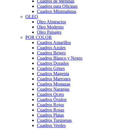
Cuadros de Meninas
Cuadros para Oficinas
Cuadros Minimalistas
OLEO
Oleo Abstractos
Oleo Moderno
Oleo Paisajes
POR COLOR
Cuadros Amarillos
Cuadros Azules
Cuadros Beiges
Cuadros Blanco y Negro
Cuadros Dorados
Cuadros Grises
Cuadros Magenta
Cuadros Marrones
Cuadros Mostazas
Cuadros Naranjas
Cuadros Ocres
Cuadros Óxidos
Cuadros Rojos
Cuadros Rosas
Cuadros Platas
Cuadros Turquesas
Cuadros Verdes