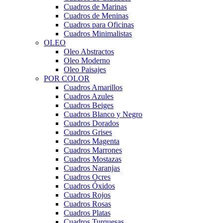
Cuadros de Marinas
Cuadros de Meninas
Cuadros para Oficinas
Cuadros Minimalistas
OLEO
Oleo Abstractos
Oleo Moderno
Oleo Paisajes
POR COLOR
Cuadros Amarillos
Cuadros Azules
Cuadros Beiges
Cuadros Blanco y Negro
Cuadros Dorados
Cuadros Grises
Cuadros Magenta
Cuadros Marrones
Cuadros Mostazas
Cuadros Naranjas
Cuadros Ocres
Cuadros Óxidos
Cuadros Rojos
Cuadros Rosas
Cuadros Platas
Cuadros Turquesas