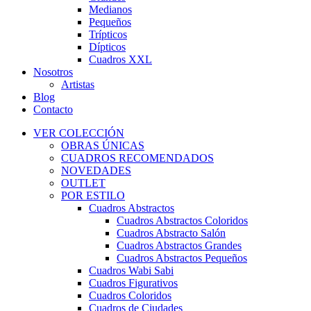
Medianos
Pequeños
Trípticos
Dípticos
Cuadros XXL
Nosotros
Artistas
Blog
Contacto
VER COLECCIÓN
OBRAS ÚNICAS
CUADROS RECOMENDADOS
NOVEDADES
OUTLET
POR ESTILO
Cuadros Abstractos
Cuadros Abstractos Coloridos
Cuadros Abstracto Salón
Cuadros Abstractos Grandes
Cuadros Abstractos Pequeños
Cuadros Wabi Sabi
Cuadros Figurativos
Cuadros Coloridos
Cuadros de Ciudades