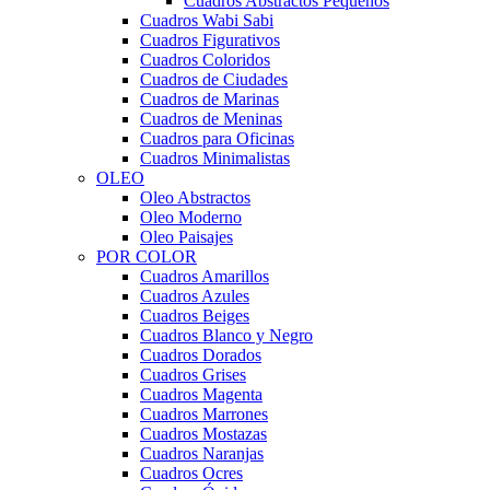
Cuadros Abstractos Pequeños
Cuadros Wabi Sabi
Cuadros Figurativos
Cuadros Coloridos
Cuadros de Ciudades
Cuadros de Marinas
Cuadros de Meninas
Cuadros para Oficinas
Cuadros Minimalistas
OLEO
Oleo Abstractos
Oleo Moderno
Oleo Paisajes
POR COLOR
Cuadros Amarillos
Cuadros Azules
Cuadros Beiges
Cuadros Blanco y Negro
Cuadros Dorados
Cuadros Grises
Cuadros Magenta
Cuadros Marrones
Cuadros Mostazas
Cuadros Naranjas
Cuadros Ocres