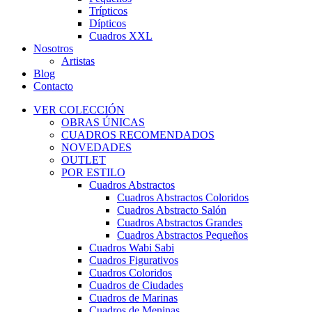
Trípticos
Dípticos
Cuadros XXL
Nosotros
Artistas
Blog
Contacto
VER COLECCIÓN
OBRAS ÚNICAS
CUADROS RECOMENDADOS
NOVEDADES
OUTLET
POR ESTILO
Cuadros Abstractos
Cuadros Abstractos Coloridos
Cuadros Abstracto Salón
Cuadros Abstractos Grandes
Cuadros Abstractos Pequeños
Cuadros Wabi Sabi
Cuadros Figurativos
Cuadros Coloridos
Cuadros de Ciudades
Cuadros de Marinas
Cuadros de Meninas