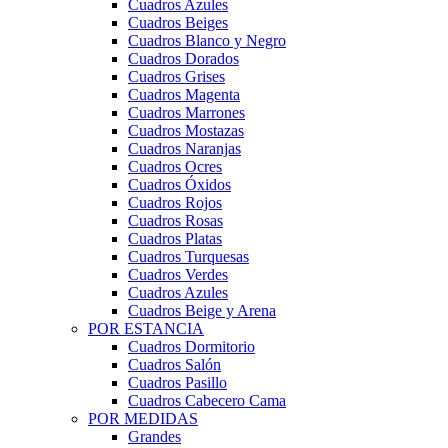
Cuadros Azules
Cuadros Beiges
Cuadros Blanco y Negro
Cuadros Dorados
Cuadros Grises
Cuadros Magenta
Cuadros Marrones
Cuadros Mostazas
Cuadros Naranjas
Cuadros Ocres
Cuadros Óxidos
Cuadros Rojos
Cuadros Rosas
Cuadros Platas
Cuadros Turquesas
Cuadros Verdes
Cuadros Azules
Cuadros Beige y Arena
POR ESTANCIA
Cuadros Dormitorio
Cuadros Salón
Cuadros Pasillo
Cuadros Cabecero Cama
POR MEDIDAS
Grandes