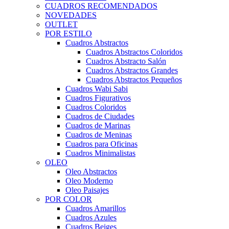
CUADROS RECOMENDADOS
NOVEDADES
OUTLET
POR ESTILO
Cuadros Abstractos
Cuadros Abstractos Coloridos
Cuadros Abstracto Salón
Cuadros Abstractos Grandes
Cuadros Abstractos Pequeños
Cuadros Wabi Sabi
Cuadros Figurativos
Cuadros Coloridos
Cuadros de Ciudades
Cuadros de Marinas
Cuadros de Meninas
Cuadros para Oficinas
Cuadros Minimalistas
OLEO
Oleo Abstractos
Oleo Moderno
Oleo Paisajes
POR COLOR
Cuadros Amarillos
Cuadros Azules
Cuadros Beiges