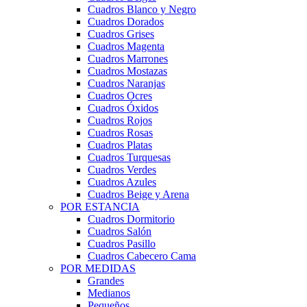
Cuadros Blanco y Negro
Cuadros Dorados
Cuadros Grises
Cuadros Magenta
Cuadros Marrones
Cuadros Mostazas
Cuadros Naranjas
Cuadros Ocres
Cuadros Óxidos
Cuadros Rojos
Cuadros Rosas
Cuadros Platas
Cuadros Turquesas
Cuadros Verdes
Cuadros Azules
Cuadros Beige y Arena
POR ESTANCIA
Cuadros Dormitorio
Cuadros Salón
Cuadros Pasillo
Cuadros Cabecero Cama
POR MEDIDAS
Grandes
Medianos
Pequeños