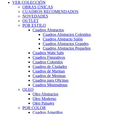
VER COLECCIÓN
OBRAS ÚNICAS
CUADROS RECOMENDADOS
NOVEDADES
OUTLET
POR ESTILO
Cuadros Abstractos
Cuadros Abstractos Coloridos
Cuadros Abstracto Salón
Cuadros Abstractos Grandes
Cuadros Abstractos Pequeños
Cuadros Wabi Sabi
Cuadros Figurativos
Cuadros Coloridos
Cuadros de Ciudades
Cuadros de Marinas
Cuadros de Meninas
Cuadros para Oficinas
Cuadros Minimalistas
OLEO
Oleo Abstractos
Oleo Moderno
Oleo Paisajes
POR COLOR
Cuadros Amarillos