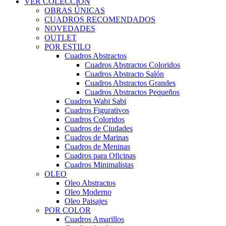
VER COLECCIÓN
OBRAS ÚNICAS
CUADROS RECOMENDADOS
NOVEDADES
OUTLET
POR ESTILO
Cuadros Abstractos
Cuadros Abstractos Coloridos
Cuadros Abstracto Salón
Cuadros Abstractos Grandes
Cuadros Abstractos Pequeños
Cuadros Wabi Sabi
Cuadros Figurativos
Cuadros Coloridos
Cuadros de Ciudades
Cuadros de Marinas
Cuadros de Meninas
Cuadros para Oficinas
Cuadros Minimalistas
OLEO
Oleo Abstractos
Oleo Moderno
Oleo Paisajes
POR COLOR
Cuadros Amarillos