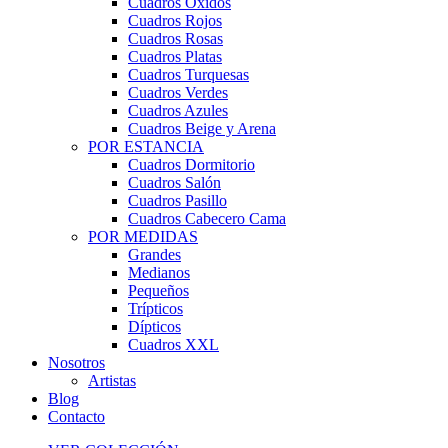
Cuadros Óxidos
Cuadros Rojos
Cuadros Rosas
Cuadros Platas
Cuadros Turquesas
Cuadros Verdes
Cuadros Azules
Cuadros Beige y Arena
POR ESTANCIA
Cuadros Dormitorio
Cuadros Salón
Cuadros Pasillo
Cuadros Cabecero Cama
POR MEDIDAS
Grandes
Medianos
Pequeños
Trípticos
Dípticos
Cuadros XXL
Nosotros
Artistas
Blog
Contacto