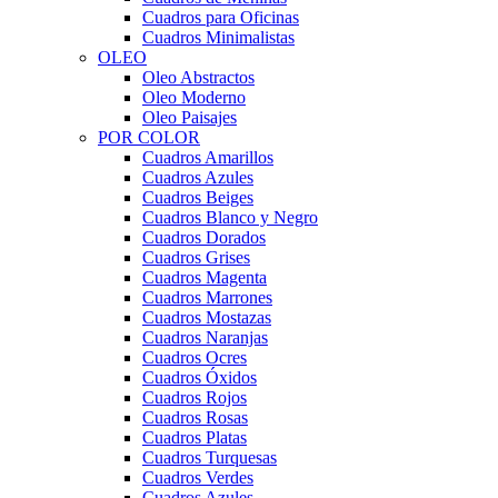
Cuadros para Oficinas
Cuadros Minimalistas
OLEO
Oleo Abstractos
Oleo Moderno
Oleo Paisajes
POR COLOR
Cuadros Amarillos
Cuadros Azules
Cuadros Beiges
Cuadros Blanco y Negro
Cuadros Dorados
Cuadros Grises
Cuadros Magenta
Cuadros Marrones
Cuadros Mostazas
Cuadros Naranjas
Cuadros Ocres
Cuadros Óxidos
Cuadros Rojos
Cuadros Rosas
Cuadros Platas
Cuadros Turquesas
Cuadros Verdes
Cuadros Azules