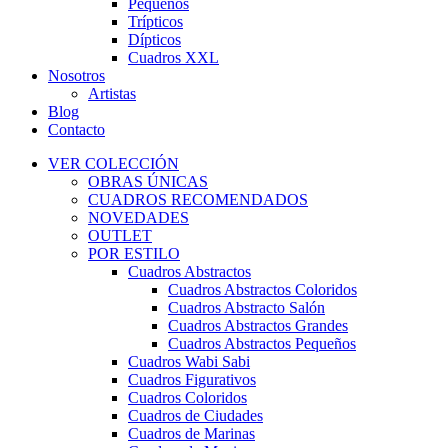
Pequeños
Trípticos
Dípticos
Cuadros XXL
Nosotros
Artistas
Blog
Contacto
VER COLECCIÓN
OBRAS ÚNICAS
CUADROS RECOMENDADOS
NOVEDADES
OUTLET
POR ESTILO
Cuadros Abstractos
Cuadros Abstractos Coloridos
Cuadros Abstracto Salón
Cuadros Abstractos Grandes
Cuadros Abstractos Pequeños
Cuadros Wabi Sabi
Cuadros Figurativos
Cuadros Coloridos
Cuadros de Ciudades
Cuadros de Marinas