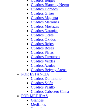
Cuadros Beiges
Cuadros Blanco y Negro
Cuadros Dorados
Cuadros Grises
Cuadros Magenta
Cuadros Marrones
Cuadros Mostazas
Cuadros Naranjas
Cuadros Ocres
Cuadros Óxidos
Cuadros Rojos
Cuadros Rosas
Cuadros Platas
Cuadros Turquesas
Cuadros Verdes
Cuadros Azules
Cuadros Beige y Arena
POR ESTANCIA
Cuadros Dormitorio
Cuadros Salón
Cuadros Pasillo
Cuadros Cabecero Cama
POR MEDIDAS
Grandes
Medianos