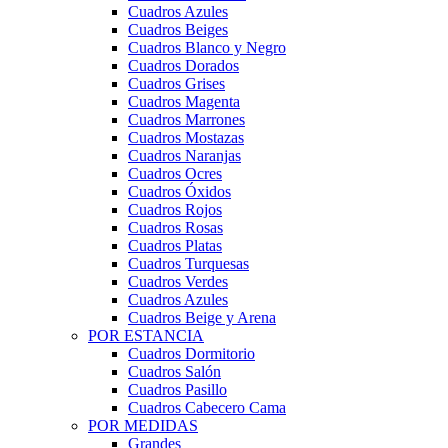
Cuadros Azules
Cuadros Beiges
Cuadros Blanco y Negro
Cuadros Dorados
Cuadros Grises
Cuadros Magenta
Cuadros Marrones
Cuadros Mostazas
Cuadros Naranjas
Cuadros Ocres
Cuadros Óxidos
Cuadros Rojos
Cuadros Rosas
Cuadros Platas
Cuadros Turquesas
Cuadros Verdes
Cuadros Azules
Cuadros Beige y Arena
POR ESTANCIA
Cuadros Dormitorio
Cuadros Salón
Cuadros Pasillo
Cuadros Cabecero Cama
POR MEDIDAS
Grandes