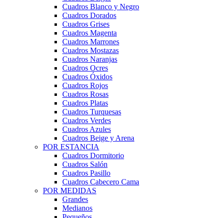
Cuadros Blanco y Negro
Cuadros Dorados
Cuadros Grises
Cuadros Magenta
Cuadros Marrones
Cuadros Mostazas
Cuadros Naranjas
Cuadros Ocres
Cuadros Óxidos
Cuadros Rojos
Cuadros Rosas
Cuadros Platas
Cuadros Turquesas
Cuadros Verdes
Cuadros Azules
Cuadros Beige y Arena
POR ESTANCIA
Cuadros Dormitorio
Cuadros Salón
Cuadros Pasillo
Cuadros Cabecero Cama
POR MEDIDAS
Grandes
Medianos
Pequeños