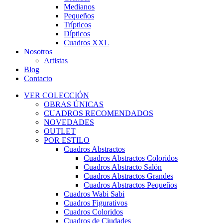
Medianos
Pequeños
Trípticos
Dípticos
Cuadros XXL
Nosotros
Artistas
Blog
Contacto
VER COLECCIÓN
OBRAS ÚNICAS
CUADROS RECOMENDADOS
NOVEDADES
OUTLET
POR ESTILO
Cuadros Abstractos
Cuadros Abstractos Coloridos
Cuadros Abstracto Salón
Cuadros Abstractos Grandes
Cuadros Abstractos Pequeños
Cuadros Wabi Sabi
Cuadros Figurativos
Cuadros Coloridos
Cuadros de Ciudades