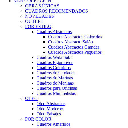
VER COLECCIÓN
OBRAS ÚNICAS
CUADROS RECOMENDADOS
NOVEDADES
OUTLET
POR ESTILO
Cuadros Abstractos
Cuadros Abstractos Coloridos
Cuadros Abstracto Salón
Cuadros Abstractos Grandes
Cuadros Abstractos Pequeños
Cuadros Wabi Sabi
Cuadros Figurativos
Cuadros Coloridos
Cuadros de Ciudades
Cuadros de Marinas
Cuadros de Meninas
Cuadros para Oficinas
Cuadros Minimalistas
OLEO
Oleo Abstractos
Oleo Moderno
Oleo Paisajes
POR COLOR
Cuadros Amarillos