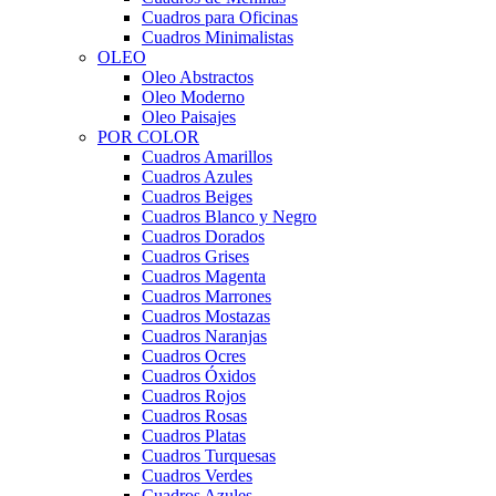
Cuadros para Oficinas
Cuadros Minimalistas
OLEO
Oleo Abstractos
Oleo Moderno
Oleo Paisajes
POR COLOR
Cuadros Amarillos
Cuadros Azules
Cuadros Beiges
Cuadros Blanco y Negro
Cuadros Dorados
Cuadros Grises
Cuadros Magenta
Cuadros Marrones
Cuadros Mostazas
Cuadros Naranjas
Cuadros Ocres
Cuadros Óxidos
Cuadros Rojos
Cuadros Rosas
Cuadros Platas
Cuadros Turquesas
Cuadros Verdes
Cuadros Azules