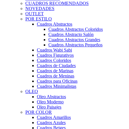
CUADROS RECOMENDADOS
NOVEDADES
OUTLET
POR ESTILO
Cuadros Abstractos
Cuadros Abstractos Coloridos
Cuadros Abstracto Salón
Cuadros Abstractos Grandes
Cuadros Abstractos Pequeños
Cuadros Wabi Sabi
Cuadros Figurativos
Cuadros Coloridos
Cuadros de Ciudades
Cuadros de Marinas
Cuadros de Meninas
Cuadros para Oficinas
Cuadros Minimalistas
OLEO
Oleo Abstractos
Oleo Moderno
Oleo Paisajes
POR COLOR
Cuadros Amarillos
Cuadros Azules
Cuadros Beiges