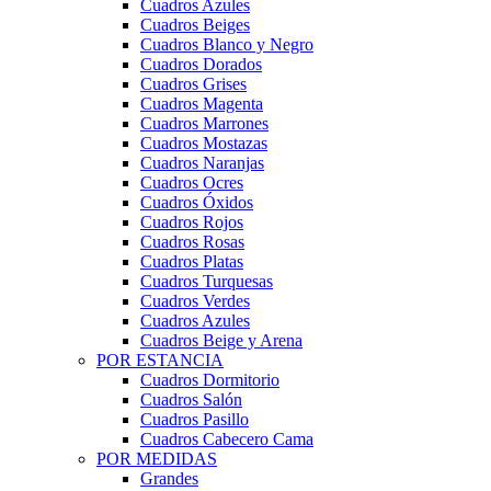
Cuadros Azules
Cuadros Beiges
Cuadros Blanco y Negro
Cuadros Dorados
Cuadros Grises
Cuadros Magenta
Cuadros Marrones
Cuadros Mostazas
Cuadros Naranjas
Cuadros Ocres
Cuadros Óxidos
Cuadros Rojos
Cuadros Rosas
Cuadros Platas
Cuadros Turquesas
Cuadros Verdes
Cuadros Azules
Cuadros Beige y Arena
POR ESTANCIA
Cuadros Dormitorio
Cuadros Salón
Cuadros Pasillo
Cuadros Cabecero Cama
POR MEDIDAS
Grandes