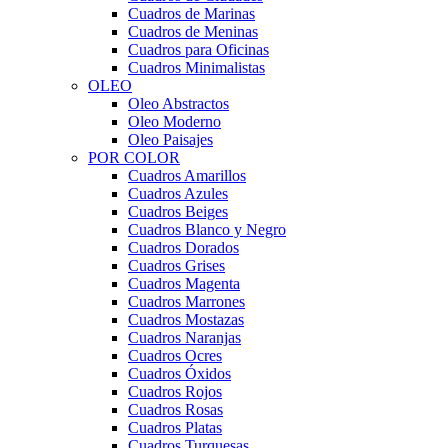
Cuadros de Marinas
Cuadros de Meninas
Cuadros para Oficinas
Cuadros Minimalistas
OLEO
Oleo Abstractos
Oleo Moderno
Oleo Paisajes
POR COLOR
Cuadros Amarillos
Cuadros Azules
Cuadros Beiges
Cuadros Blanco y Negro
Cuadros Dorados
Cuadros Grises
Cuadros Magenta
Cuadros Marrones
Cuadros Mostazas
Cuadros Naranjas
Cuadros Ocres
Cuadros Óxidos
Cuadros Rojos
Cuadros Rosas
Cuadros Platas
Cuadros Turquesas