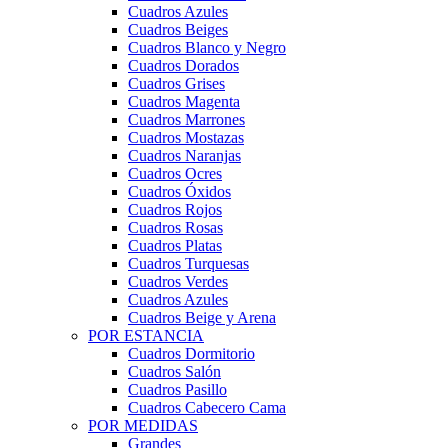
Cuadros Azules
Cuadros Beiges
Cuadros Blanco y Negro
Cuadros Dorados
Cuadros Grises
Cuadros Magenta
Cuadros Marrones
Cuadros Mostazas
Cuadros Naranjas
Cuadros Ocres
Cuadros Óxidos
Cuadros Rojos
Cuadros Rosas
Cuadros Platas
Cuadros Turquesas
Cuadros Verdes
Cuadros Azules
Cuadros Beige y Arena
POR ESTANCIA
Cuadros Dormitorio
Cuadros Salón
Cuadros Pasillo
Cuadros Cabecero Cama
POR MEDIDAS
Grandes