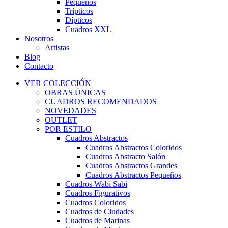
Pequeños
Trípticos
Dípticos
Cuadros XXL
Nosotros
Artistas
Blog
Contacto
VER COLECCIÓN
OBRAS ÚNICAS
CUADROS RECOMENDADOS
NOVEDADES
OUTLET
POR ESTILO
Cuadros Abstractos
Cuadros Abstractos Coloridos
Cuadros Abstracto Salón
Cuadros Abstractos Grandes
Cuadros Abstractos Pequeños
Cuadros Wabi Sabi
Cuadros Figurativos
Cuadros Coloridos
Cuadros de Ciudades
Cuadros de Marinas