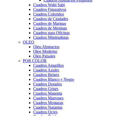
Cuadros Abstractos Pequeños
Cuadros Wabi Sabi
Cuadros Figurativos
Cuadros Coloridos
Cuadros de Ciudades
Cuadros de Marinas
Cuadros de Meninas
Cuadros para Oficinas
Cuadros Minimalistas
OLEO
Oleo Abstractos
Oleo Moderno
Oleo Paisajes
POR COLOR
Cuadros Amarillos
Cuadros Azules
Cuadros Beiges
Cuadros Blanco y Negro
Cuadros Dorados
Cuadros Grises
Cuadros Magenta
Cuadros Marrones
Cuadros Mostazas
Cuadros Naranjas
Cuadros Ocres