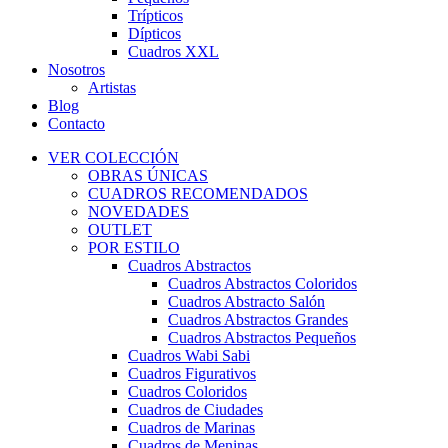
Trípticos
Dípticos
Cuadros XXL
Nosotros
Artistas
Blog
Contacto
VER COLECCIÓN
OBRAS ÚNICAS
CUADROS RECOMENDADOS
NOVEDADES
OUTLET
POR ESTILO
Cuadros Abstractos
Cuadros Abstractos Coloridos
Cuadros Abstracto Salón
Cuadros Abstractos Grandes
Cuadros Abstractos Pequeños
Cuadros Wabi Sabi
Cuadros Figurativos
Cuadros Coloridos
Cuadros de Ciudades
Cuadros de Marinas
Cuadros de Meninas