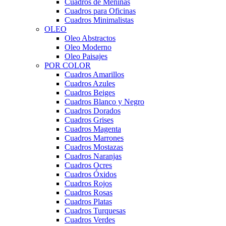
Cuadros de Meninas
Cuadros para Oficinas
Cuadros Minimalistas
OLEO
Oleo Abstractos
Oleo Moderno
Oleo Paisajes
POR COLOR
Cuadros Amarillos
Cuadros Azules
Cuadros Beiges
Cuadros Blanco y Negro
Cuadros Dorados
Cuadros Grises
Cuadros Magenta
Cuadros Marrones
Cuadros Mostazas
Cuadros Naranjas
Cuadros Ocres
Cuadros Óxidos
Cuadros Rojos
Cuadros Rosas
Cuadros Platas
Cuadros Turquesas
Cuadros Verdes