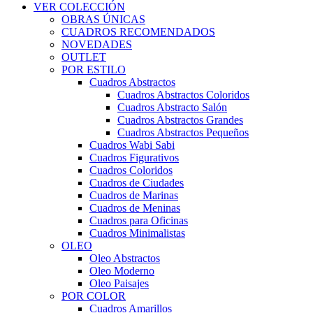
VER COLECCIÓN
OBRAS ÚNICAS
CUADROS RECOMENDADOS
NOVEDADES
OUTLET
POR ESTILO
Cuadros Abstractos
Cuadros Abstractos Coloridos
Cuadros Abstracto Salón
Cuadros Abstractos Grandes
Cuadros Abstractos Pequeños
Cuadros Wabi Sabi
Cuadros Figurativos
Cuadros Coloridos
Cuadros de Ciudades
Cuadros de Marinas
Cuadros de Meninas
Cuadros para Oficinas
Cuadros Minimalistas
OLEO
Oleo Abstractos
Oleo Moderno
Oleo Paisajes
POR COLOR
Cuadros Amarillos