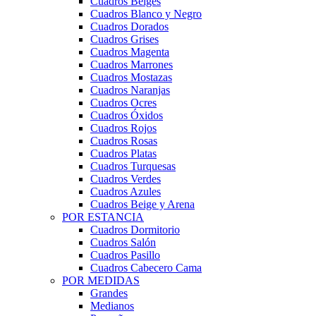
Cuadros Beiges
Cuadros Blanco y Negro
Cuadros Dorados
Cuadros Grises
Cuadros Magenta
Cuadros Marrones
Cuadros Mostazas
Cuadros Naranjas
Cuadros Ocres
Cuadros Óxidos
Cuadros Rojos
Cuadros Rosas
Cuadros Platas
Cuadros Turquesas
Cuadros Verdes
Cuadros Azules
Cuadros Beige y Arena
POR ESTANCIA
Cuadros Dormitorio
Cuadros Salón
Cuadros Pasillo
Cuadros Cabecero Cama
POR MEDIDAS
Grandes
Medianos