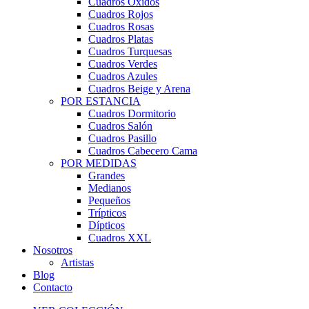
Cuadros Óxidos
Cuadros Rojos
Cuadros Rosas
Cuadros Platas
Cuadros Turquesas
Cuadros Verdes
Cuadros Azules
Cuadros Beige y Arena
POR ESTANCIA
Cuadros Dormitorio
Cuadros Salón
Cuadros Pasillo
Cuadros Cabecero Cama
POR MEDIDAS
Grandes
Medianos
Pequeños
Trípticos
Dípticos
Cuadros XXL
Nosotros
Artistas
Blog
Contacto