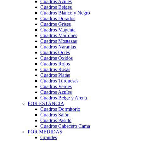
Cuadros Azules
Cuadros Beiges
Cuadros Blanco y Negro
Cuadros Dorados
Cuadros Grises
Cuadros Magenta
Cuadros Marrones
Cuadros Mostazas
Cuadros Naranjas
Cuadros Ocres
Cuadros Óxidos
Cuadros Rojos
Cuadros Rosas
Cuadros Platas
Cuadros Turquesas
Cuadros Verdes
Cuadros Azules
Cuadros Beige y Arena
POR ESTANCIA
Cuadros Dormitorio
Cuadros Salón
Cuadros Pasillo
Cuadros Cabecero Cama
POR MEDIDAS
Grandes