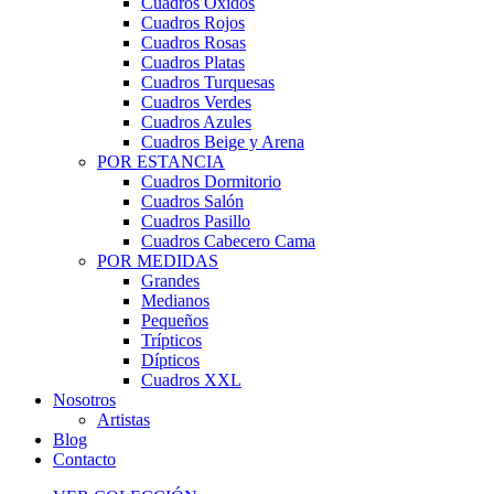
Cuadros Óxidos
Cuadros Rojos
Cuadros Rosas
Cuadros Platas
Cuadros Turquesas
Cuadros Verdes
Cuadros Azules
Cuadros Beige y Arena
POR ESTANCIA
Cuadros Dormitorio
Cuadros Salón
Cuadros Pasillo
Cuadros Cabecero Cama
POR MEDIDAS
Grandes
Medianos
Pequeños
Trípticos
Dípticos
Cuadros XXL
Nosotros
Artistas
Blog
Contacto