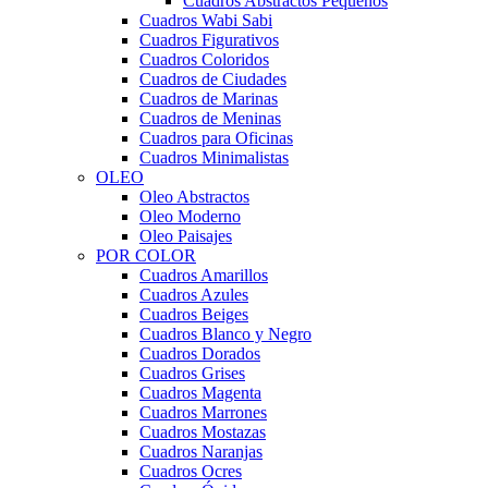
Cuadros Abstractos Pequeños
Cuadros Wabi Sabi
Cuadros Figurativos
Cuadros Coloridos
Cuadros de Ciudades
Cuadros de Marinas
Cuadros de Meninas
Cuadros para Oficinas
Cuadros Minimalistas
OLEO
Oleo Abstractos
Oleo Moderno
Oleo Paisajes
POR COLOR
Cuadros Amarillos
Cuadros Azules
Cuadros Beiges
Cuadros Blanco y Negro
Cuadros Dorados
Cuadros Grises
Cuadros Magenta
Cuadros Marrones
Cuadros Mostazas
Cuadros Naranjas
Cuadros Ocres