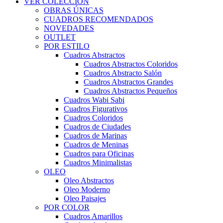
VER COLECCIÓN
OBRAS ÚNICAS
CUADROS RECOMENDADOS
NOVEDADES
OUTLET
POR ESTILO
Cuadros Abstractos
Cuadros Abstractos Coloridos
Cuadros Abstracto Salón
Cuadros Abstractos Grandes
Cuadros Abstractos Pequeños
Cuadros Wabi Sabi
Cuadros Figurativos
Cuadros Coloridos
Cuadros de Ciudades
Cuadros de Marinas
Cuadros de Meninas
Cuadros para Oficinas
Cuadros Minimalistas
OLEO
Oleo Abstractos
Oleo Moderno
Oleo Paisajes
POR COLOR
Cuadros Amarillos