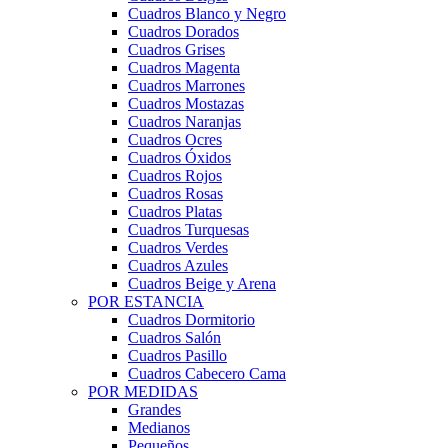
Cuadros Blanco y Negro
Cuadros Dorados
Cuadros Grises
Cuadros Magenta
Cuadros Marrones
Cuadros Mostazas
Cuadros Naranjas
Cuadros Ocres
Cuadros Óxidos
Cuadros Rojos
Cuadros Rosas
Cuadros Platas
Cuadros Turquesas
Cuadros Verdes
Cuadros Azules
Cuadros Beige y Arena
POR ESTANCIA
Cuadros Dormitorio
Cuadros Salón
Cuadros Pasillo
Cuadros Cabecero Cama
POR MEDIDAS
Grandes
Medianos
Pequeños