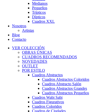
Medianos
Pequeños
Trípticos
Dípticos
Cuadros XXL
Nosotros
Artistas
Blog
Contacto
VER COLECCIÓN
OBRAS ÚNICAS
CUADROS RECOMENDADOS
NOVEDADES
OUTLET
POR ESTILO
Cuadros Abstractos
Cuadros Abstractos Coloridos
Cuadros Abstracto Salón
Cuadros Abstractos Grandes
Cuadros Abstractos Pequeños
Cuadros Wabi Sabi
Cuadros Figurativos
Cuadros Coloridos
Cuadros de Ciudades