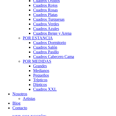
Cuadros Óxidos
Cuadros Rojos
Cuadros Rosas
Cuadros Platas
Cuadros Turquesas
Cuadros Verdes
Cuadros Azules
Cuadros Beige y Arena
POR ESTANCIA
Cuadros Dormitorio
Cuadros Salón
Cuadros Pasillo
Cuadros Cabecero Cama
POR MEDIDAS
Grandes
Medianos
Pequeños
Trípticos
Dípticos
Cuadros XXL
Nosotros
Artistas
Blog
Contacto