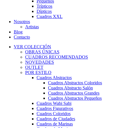
Pequeños
Trípticos
Dípticos
Cuadros XXL
Nosotros
Artistas
Blog
Contacto
VER COLECCIÓN
OBRAS ÚNICAS
CUADROS RECOMENDADOS
NOVEDADES
OUTLET
POR ESTILO
Cuadros Abstractos
Cuadros Abstractos Coloridos
Cuadros Abstracto Salón
Cuadros Abstractos Grandes
Cuadros Abstractos Pequeños
Cuadros Wabi Sabi
Cuadros Figurativos
Cuadros Coloridos
Cuadros de Ciudades
Cuadros de Marinas