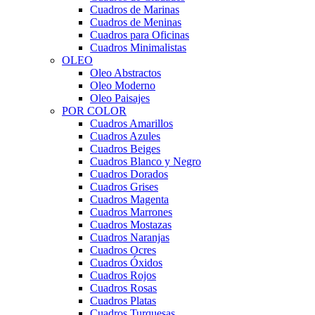
Cuadros de Marinas
Cuadros de Meninas
Cuadros para Oficinas
Cuadros Minimalistas
OLEO
Oleo Abstractos
Oleo Moderno
Oleo Paisajes
POR COLOR
Cuadros Amarillos
Cuadros Azules
Cuadros Beiges
Cuadros Blanco y Negro
Cuadros Dorados
Cuadros Grises
Cuadros Magenta
Cuadros Marrones
Cuadros Mostazas
Cuadros Naranjas
Cuadros Ocres
Cuadros Óxidos
Cuadros Rojos
Cuadros Rosas
Cuadros Platas
Cuadros Turquesas