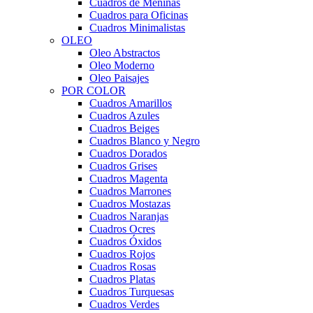
Cuadros de Meninas
Cuadros para Oficinas
Cuadros Minimalistas
OLEO
Oleo Abstractos
Oleo Moderno
Oleo Paisajes
POR COLOR
Cuadros Amarillos
Cuadros Azules
Cuadros Beiges
Cuadros Blanco y Negro
Cuadros Dorados
Cuadros Grises
Cuadros Magenta
Cuadros Marrones
Cuadros Mostazas
Cuadros Naranjas
Cuadros Ocres
Cuadros Óxidos
Cuadros Rojos
Cuadros Rosas
Cuadros Platas
Cuadros Turquesas
Cuadros Verdes