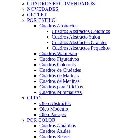
CUADROS RECOMENDADOS
NOVEDADES
OUTLET
POR ESTILO
Cuadros Abstractos
Cuadros Abstractos Coloridos
Cuadros Abstracto Salón
Cuadros Abstractos Grandes
Cuadros Abstractos Pequeños
Cuadros Wabi Sabi
Cuadros Figurativos
Cuadros Coloridos
Cuadros de Ciudades
Cuadros de Marinas
Cuadros de Meninas
Cuadros para Oficinas
Cuadros Minimalistas
OLEO
Oleo Abstractos
Oleo Moderno
Oleo Paisajes
POR COLOR
Cuadros Amarillos
Cuadros Azules
Cuadros Beiges