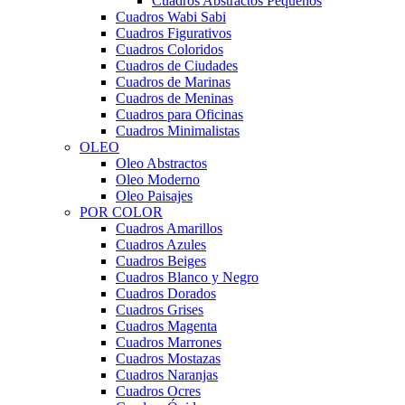
Cuadros Abstractos Pequeños
Cuadros Wabi Sabi
Cuadros Figurativos
Cuadros Coloridos
Cuadros de Ciudades
Cuadros de Marinas
Cuadros de Meninas
Cuadros para Oficinas
Cuadros Minimalistas
OLEO
Oleo Abstractos
Oleo Moderno
Oleo Paisajes
POR COLOR
Cuadros Amarillos
Cuadros Azules
Cuadros Beiges
Cuadros Blanco y Negro
Cuadros Dorados
Cuadros Grises
Cuadros Magenta
Cuadros Marrones
Cuadros Mostazas
Cuadros Naranjas
Cuadros Ocres