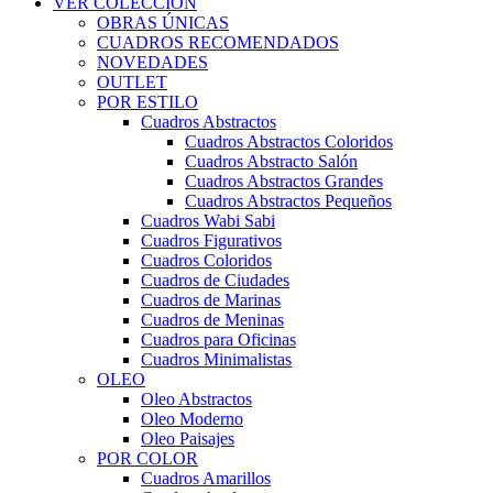
VER COLECCIÓN
OBRAS ÚNICAS
CUADROS RECOMENDADOS
NOVEDADES
OUTLET
POR ESTILO
Cuadros Abstractos
Cuadros Abstractos Coloridos
Cuadros Abstracto Salón
Cuadros Abstractos Grandes
Cuadros Abstractos Pequeños
Cuadros Wabi Sabi
Cuadros Figurativos
Cuadros Coloridos
Cuadros de Ciudades
Cuadros de Marinas
Cuadros de Meninas
Cuadros para Oficinas
Cuadros Minimalistas
OLEO
Oleo Abstractos
Oleo Moderno
Oleo Paisajes
POR COLOR
Cuadros Amarillos