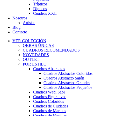
Trípticos
Dípticos
Cuadros XXL
Nosotros
Artistas
Blog
Contacto
VER COLECCIÓN
OBRAS ÚNICAS
CUADROS RECOMENDADOS
NOVEDADES
OUTLET
POR ESTILO
Cuadros Abstractos
Cuadros Abstractos Coloridos
Cuadros Abstracto Salón
Cuadros Abstractos Grandes
Cuadros Abstractos Pequeños
Cuadros Wabi Sabi
Cuadros Figurativos
Cuadros Coloridos
Cuadros de Ciudades
Cuadros de Marinas
Cuadros de Meninas