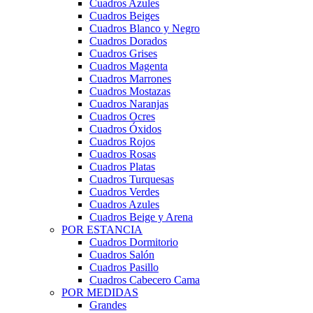
Cuadros Azules
Cuadros Beiges
Cuadros Blanco y Negro
Cuadros Dorados
Cuadros Grises
Cuadros Magenta
Cuadros Marrones
Cuadros Mostazas
Cuadros Naranjas
Cuadros Ocres
Cuadros Óxidos
Cuadros Rojos
Cuadros Rosas
Cuadros Platas
Cuadros Turquesas
Cuadros Verdes
Cuadros Azules
Cuadros Beige y Arena
POR ESTANCIA
Cuadros Dormitorio
Cuadros Salón
Cuadros Pasillo
Cuadros Cabecero Cama
POR MEDIDAS
Grandes