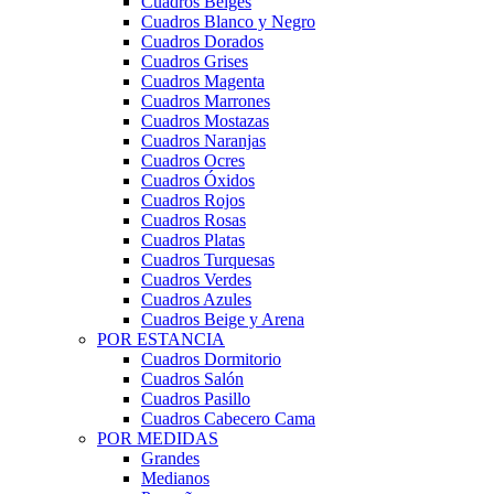
Cuadros Beiges
Cuadros Blanco y Negro
Cuadros Dorados
Cuadros Grises
Cuadros Magenta
Cuadros Marrones
Cuadros Mostazas
Cuadros Naranjas
Cuadros Ocres
Cuadros Óxidos
Cuadros Rojos
Cuadros Rosas
Cuadros Platas
Cuadros Turquesas
Cuadros Verdes
Cuadros Azules
Cuadros Beige y Arena
POR ESTANCIA
Cuadros Dormitorio
Cuadros Salón
Cuadros Pasillo
Cuadros Cabecero Cama
POR MEDIDAS
Grandes
Medianos