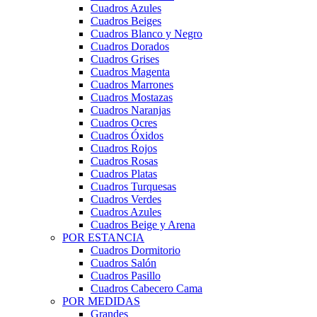
Cuadros Azules
Cuadros Beiges
Cuadros Blanco y Negro
Cuadros Dorados
Cuadros Grises
Cuadros Magenta
Cuadros Marrones
Cuadros Mostazas
Cuadros Naranjas
Cuadros Ocres
Cuadros Óxidos
Cuadros Rojos
Cuadros Rosas
Cuadros Platas
Cuadros Turquesas
Cuadros Verdes
Cuadros Azules
Cuadros Beige y Arena
POR ESTANCIA
Cuadros Dormitorio
Cuadros Salón
Cuadros Pasillo
Cuadros Cabecero Cama
POR MEDIDAS
Grandes