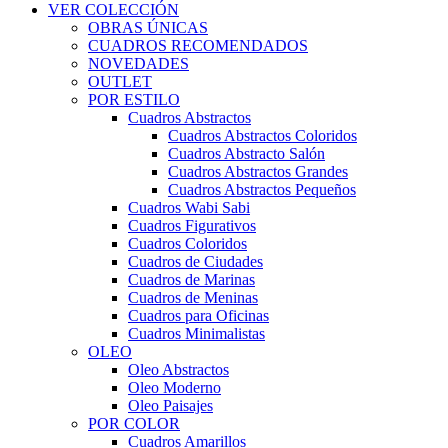
VER COLECCIÓN
OBRAS ÚNICAS
CUADROS RECOMENDADOS
NOVEDADES
OUTLET
POR ESTILO
Cuadros Abstractos
Cuadros Abstractos Coloridos
Cuadros Abstracto Salón
Cuadros Abstractos Grandes
Cuadros Abstractos Pequeños
Cuadros Wabi Sabi
Cuadros Figurativos
Cuadros Coloridos
Cuadros de Ciudades
Cuadros de Marinas
Cuadros de Meninas
Cuadros para Oficinas
Cuadros Minimalistas
OLEO
Oleo Abstractos
Oleo Moderno
Oleo Paisajes
POR COLOR
Cuadros Amarillos