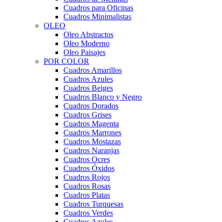
Cuadros para Oficinas
Cuadros Minimalistas
OLEO
Oleo Abstractos
Oleo Moderno
Oleo Paisajes
POR COLOR
Cuadros Amarillos
Cuadros Azules
Cuadros Beiges
Cuadros Blanco y Negro
Cuadros Dorados
Cuadros Grises
Cuadros Magenta
Cuadros Marrones
Cuadros Mostazas
Cuadros Naranjas
Cuadros Ocres
Cuadros Óxidos
Cuadros Rojos
Cuadros Rosas
Cuadros Platas
Cuadros Turquesas
Cuadros Verdes
Cuadros Azules