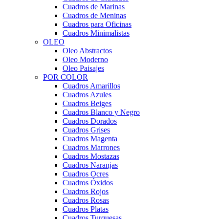
Cuadros de Marinas
Cuadros de Meninas
Cuadros para Oficinas
Cuadros Minimalistas
OLEO
Oleo Abstractos
Oleo Moderno
Oleo Paisajes
POR COLOR
Cuadros Amarillos
Cuadros Azules
Cuadros Beiges
Cuadros Blanco y Negro
Cuadros Dorados
Cuadros Grises
Cuadros Magenta
Cuadros Marrones
Cuadros Mostazas
Cuadros Naranjas
Cuadros Ocres
Cuadros Óxidos
Cuadros Rojos
Cuadros Rosas
Cuadros Platas
Cuadros Turquesas