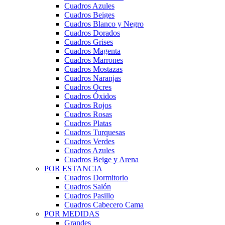
Cuadros Azules
Cuadros Beiges
Cuadros Blanco y Negro
Cuadros Dorados
Cuadros Grises
Cuadros Magenta
Cuadros Marrones
Cuadros Mostazas
Cuadros Naranjas
Cuadros Ocres
Cuadros Óxidos
Cuadros Rojos
Cuadros Rosas
Cuadros Platas
Cuadros Turquesas
Cuadros Verdes
Cuadros Azules
Cuadros Beige y Arena
POR ESTANCIA
Cuadros Dormitorio
Cuadros Salón
Cuadros Pasillo
Cuadros Cabecero Cama
POR MEDIDAS
Grandes