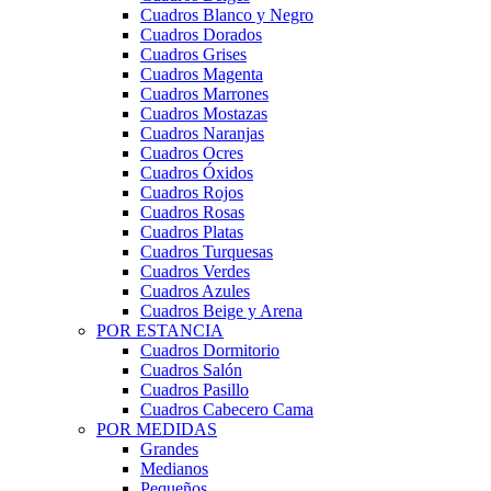
Cuadros Blanco y Negro
Cuadros Dorados
Cuadros Grises
Cuadros Magenta
Cuadros Marrones
Cuadros Mostazas
Cuadros Naranjas
Cuadros Ocres
Cuadros Óxidos
Cuadros Rojos
Cuadros Rosas
Cuadros Platas
Cuadros Turquesas
Cuadros Verdes
Cuadros Azules
Cuadros Beige y Arena
POR ESTANCIA
Cuadros Dormitorio
Cuadros Salón
Cuadros Pasillo
Cuadros Cabecero Cama
POR MEDIDAS
Grandes
Medianos
Pequeños