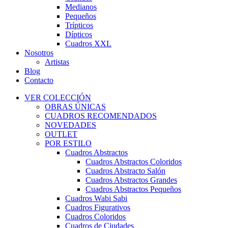
Medianos
Pequeños
Trípticos
Dípticos
Cuadros XXL
Nosotros
Artistas
Blog
Contacto
VER COLECCIÓN
OBRAS ÚNICAS
CUADROS RECOMENDADOS
NOVEDADES
OUTLET
POR ESTILO
Cuadros Abstractos
Cuadros Abstractos Coloridos
Cuadros Abstracto Salón
Cuadros Abstractos Grandes
Cuadros Abstractos Pequeños
Cuadros Wabi Sabi
Cuadros Figurativos
Cuadros Coloridos
Cuadros de Ciudades