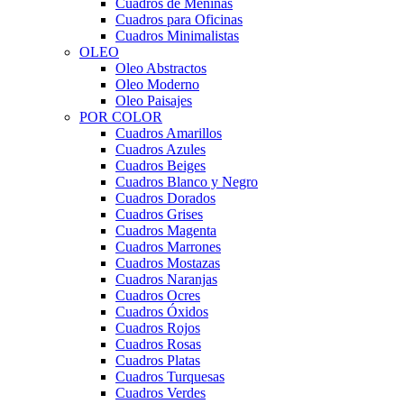
Cuadros de Meninas
Cuadros para Oficinas
Cuadros Minimalistas
OLEO
Oleo Abstractos
Oleo Moderno
Oleo Paisajes
POR COLOR
Cuadros Amarillos
Cuadros Azules
Cuadros Beiges
Cuadros Blanco y Negro
Cuadros Dorados
Cuadros Grises
Cuadros Magenta
Cuadros Marrones
Cuadros Mostazas
Cuadros Naranjas
Cuadros Ocres
Cuadros Óxidos
Cuadros Rojos
Cuadros Rosas
Cuadros Platas
Cuadros Turquesas
Cuadros Verdes