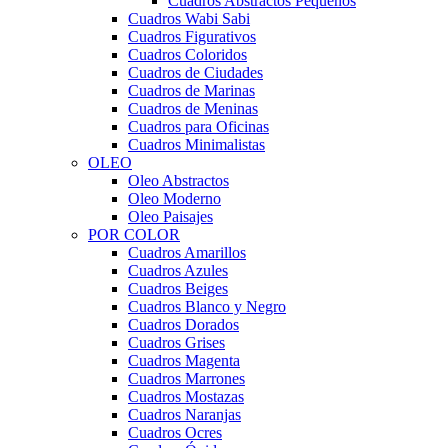
Cuadros Abstractos Pequeños
Cuadros Wabi Sabi
Cuadros Figurativos
Cuadros Coloridos
Cuadros de Ciudades
Cuadros de Marinas
Cuadros de Meninas
Cuadros para Oficinas
Cuadros Minimalistas
OLEO
Oleo Abstractos
Oleo Moderno
Oleo Paisajes
POR COLOR
Cuadros Amarillos
Cuadros Azules
Cuadros Beiges
Cuadros Blanco y Negro
Cuadros Dorados
Cuadros Grises
Cuadros Magenta
Cuadros Marrones
Cuadros Mostazas
Cuadros Naranjas
Cuadros Ocres