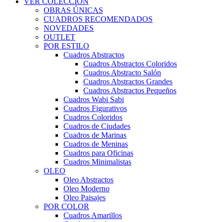
VER COLECCIÓN
OBRAS ÚNICAS
CUADROS RECOMENDADOS
NOVEDADES
OUTLET
POR ESTILO
Cuadros Abstractos
Cuadros Abstractos Coloridos
Cuadros Abstracto Salón
Cuadros Abstractos Grandes
Cuadros Abstractos Pequeños
Cuadros Wabi Sabi
Cuadros Figurativos
Cuadros Coloridos
Cuadros de Ciudades
Cuadros de Marinas
Cuadros de Meninas
Cuadros para Oficinas
Cuadros Minimalistas
OLEO
Oleo Abstractos
Oleo Moderno
Oleo Paisajes
POR COLOR
Cuadros Amarillos