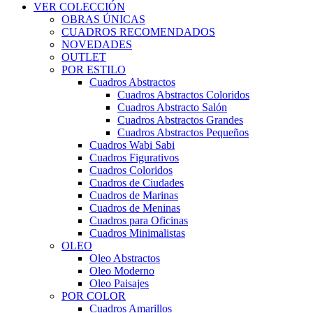
VER COLECCIÓN
OBRAS ÚNICAS
CUADROS RECOMENDADOS
NOVEDADES
OUTLET
POR ESTILO
Cuadros Abstractos
Cuadros Abstractos Coloridos
Cuadros Abstracto Salón
Cuadros Abstractos Grandes
Cuadros Abstractos Pequeños
Cuadros Wabi Sabi
Cuadros Figurativos
Cuadros Coloridos
Cuadros de Ciudades
Cuadros de Marinas
Cuadros de Meninas
Cuadros para Oficinas
Cuadros Minimalistas
OLEO
Oleo Abstractos
Oleo Moderno
Oleo Paisajes
POR COLOR
Cuadros Amarillos