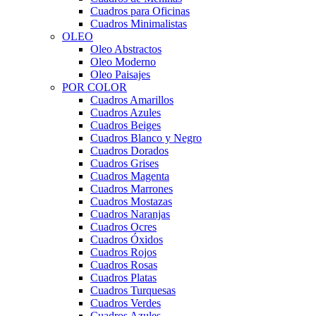
Cuadros para Oficinas
Cuadros Minimalistas
OLEO
Oleo Abstractos
Oleo Moderno
Oleo Paisajes
POR COLOR
Cuadros Amarillos
Cuadros Azules
Cuadros Beiges
Cuadros Blanco y Negro
Cuadros Dorados
Cuadros Grises
Cuadros Magenta
Cuadros Marrones
Cuadros Mostazas
Cuadros Naranjas
Cuadros Ocres
Cuadros Óxidos
Cuadros Rojos
Cuadros Rosas
Cuadros Platas
Cuadros Turquesas
Cuadros Verdes
Cuadros Azules