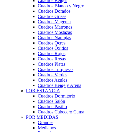
Cuadros Beiges
Cuadros Blanco y Negro
Cuadros Dorados
Cuadros Grises
Cuadros Magenta
Cuadros Marrones
Cuadros Mostazas
Cuadros Naranjas
Cuadros Ocres
Cuadros Óxidos
Cuadros Rojos
Cuadros Rosas
Cuadros Platas
Cuadros Turquesas
Cuadros Verdes
Cuadros Azules
Cuadros Beige y Arena
POR ESTANCIA
Cuadros Dormitorio
Cuadros Salón
Cuadros Pasillo
Cuadros Cabecero Cama
POR MEDIDAS
Grandes
Medianos