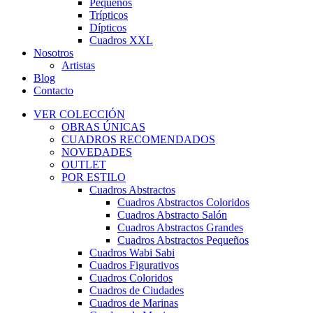
Pequeños
Trípticos
Dípticos
Cuadros XXL
Nosotros
Artistas
Blog
Contacto
VER COLECCIÓN
OBRAS ÚNICAS
CUADROS RECOMENDADOS
NOVEDADES
OUTLET
POR ESTILO
Cuadros Abstractos
Cuadros Abstractos Coloridos
Cuadros Abstracto Salón
Cuadros Abstractos Grandes
Cuadros Abstractos Pequeños
Cuadros Wabi Sabi
Cuadros Figurativos
Cuadros Coloridos
Cuadros de Ciudades
Cuadros de Marinas