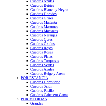
Cuadros Azules
Cuadros Beiges
Cuadros Blanco y Negro
Cuadros Dorados
Cuadros Grises
Cuadros Magenta
Cuadros Marrones
Cuadros Mostazas
Cuadros Naranjas
Cuadros Ocres
Cuadros Óxidos
Cuadros Rojos
Cuadros Rosas
Cuadros Platas
Cuadros Turquesas
Cuadros Verdes
Cuadros Azules
Cuadros Beige y Arena
POR ESTANCIA
Cuadros Dormitorio
Cuadros Salón
Cuadros Pasillo
Cuadros Cabecero Cama
POR MEDIDAS
Grandes