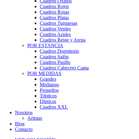
Cuadros Óxidos
Cuadros Rojos
Cuadros Rosas
Cuadros Platas
Cuadros Turquesas
Cuadros Verdes
Cuadros Azules
Cuadros Beige y Arena
POR ESTANCIA
Cuadros Dormitorio
Cuadros Salón
Cuadros Pasillo
Cuadros Cabecero Cama
POR MEDIDAS
Grandes
Medianos
Pequeños
Trípticos
Dípticos
Cuadros XXL
Nosotros
Artistas
Blog
Contacto