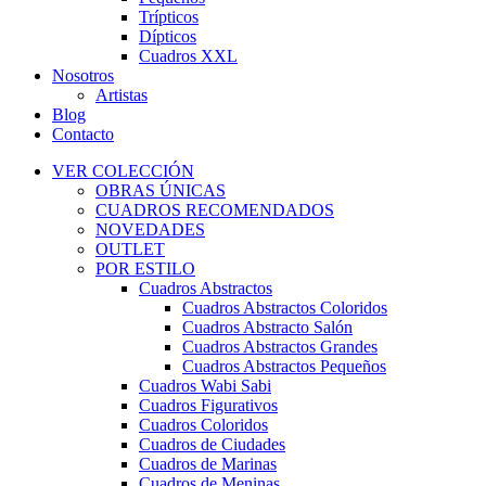
Trípticos
Dípticos
Cuadros XXL
Nosotros
Artistas
Blog
Contacto
VER COLECCIÓN
OBRAS ÚNICAS
CUADROS RECOMENDADOS
NOVEDADES
OUTLET
POR ESTILO
Cuadros Abstractos
Cuadros Abstractos Coloridos
Cuadros Abstracto Salón
Cuadros Abstractos Grandes
Cuadros Abstractos Pequeños
Cuadros Wabi Sabi
Cuadros Figurativos
Cuadros Coloridos
Cuadros de Ciudades
Cuadros de Marinas
Cuadros de Meninas