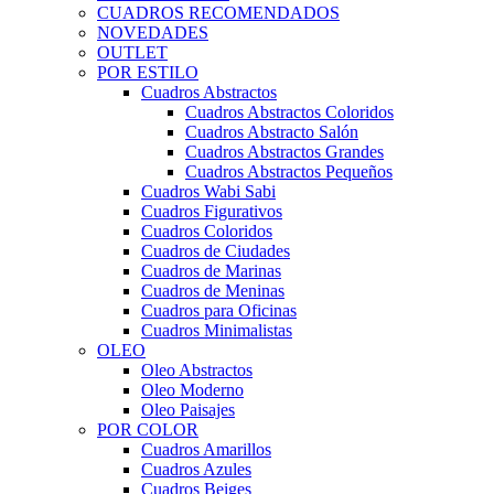
CUADROS RECOMENDADOS
NOVEDADES
OUTLET
POR ESTILO
Cuadros Abstractos
Cuadros Abstractos Coloridos
Cuadros Abstracto Salón
Cuadros Abstractos Grandes
Cuadros Abstractos Pequeños
Cuadros Wabi Sabi
Cuadros Figurativos
Cuadros Coloridos
Cuadros de Ciudades
Cuadros de Marinas
Cuadros de Meninas
Cuadros para Oficinas
Cuadros Minimalistas
OLEO
Oleo Abstractos
Oleo Moderno
Oleo Paisajes
POR COLOR
Cuadros Amarillos
Cuadros Azules
Cuadros Beiges