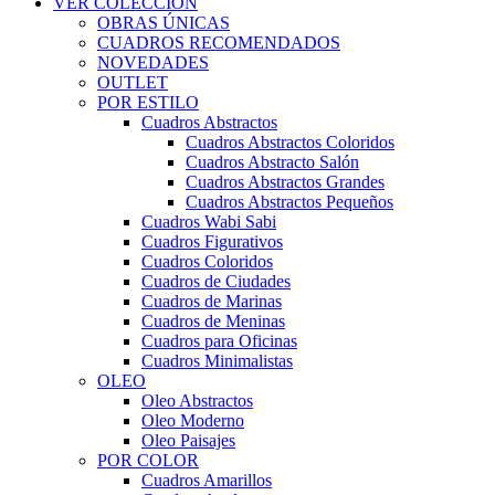
VER COLECCIÓN
OBRAS ÚNICAS
CUADROS RECOMENDADOS
NOVEDADES
OUTLET
POR ESTILO
Cuadros Abstractos
Cuadros Abstractos Coloridos
Cuadros Abstracto Salón
Cuadros Abstractos Grandes
Cuadros Abstractos Pequeños
Cuadros Wabi Sabi
Cuadros Figurativos
Cuadros Coloridos
Cuadros de Ciudades
Cuadros de Marinas
Cuadros de Meninas
Cuadros para Oficinas
Cuadros Minimalistas
OLEO
Oleo Abstractos
Oleo Moderno
Oleo Paisajes
POR COLOR
Cuadros Amarillos