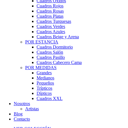
Cuadros Óxidos
Cuadros Rojos
Cuadros Rosas
Cuadros Platas
Cuadros Turquesas
Cuadros Verdes
Cuadros Azules
Cuadros Beige y Arena
POR ESTANCIA
Cuadros Dormitorio
Cuadros Salón
Cuadros Pasillo
Cuadros Cabecero Cama
POR MEDIDAS
Grandes
Medianos
Pequeños
Trípticos
Dípticos
Cuadros XXL
Nosotros
Artistas
Blog
Contacto