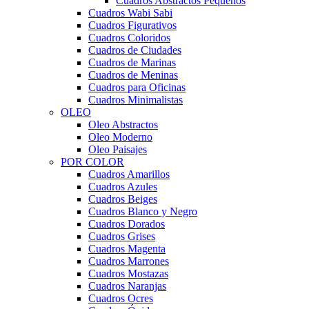
Cuadros Abstractos Pequeños
Cuadros Wabi Sabi
Cuadros Figurativos
Cuadros Coloridos
Cuadros de Ciudades
Cuadros de Marinas
Cuadros de Meninas
Cuadros para Oficinas
Cuadros Minimalistas
OLEO
Oleo Abstractos
Oleo Moderno
Oleo Paisajes
POR COLOR
Cuadros Amarillos
Cuadros Azules
Cuadros Beiges
Cuadros Blanco y Negro
Cuadros Dorados
Cuadros Grises
Cuadros Magenta
Cuadros Marrones
Cuadros Mostazas
Cuadros Naranjas
Cuadros Ocres