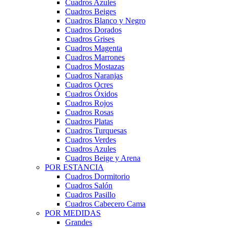
Cuadros Azules
Cuadros Beiges
Cuadros Blanco y Negro
Cuadros Dorados
Cuadros Grises
Cuadros Magenta
Cuadros Marrones
Cuadros Mostazas
Cuadros Naranjas
Cuadros Ocres
Cuadros Óxidos
Cuadros Rojos
Cuadros Rosas
Cuadros Platas
Cuadros Turquesas
Cuadros Verdes
Cuadros Azules
Cuadros Beige y Arena
POR ESTANCIA
Cuadros Dormitorio
Cuadros Salón
Cuadros Pasillo
Cuadros Cabecero Cama
POR MEDIDAS
Grandes