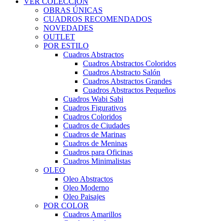
VER COLECCIÓN
OBRAS ÚNICAS
CUADROS RECOMENDADOS
NOVEDADES
OUTLET
POR ESTILO
Cuadros Abstractos
Cuadros Abstractos Coloridos
Cuadros Abstracto Salón
Cuadros Abstractos Grandes
Cuadros Abstractos Pequeños
Cuadros Wabi Sabi
Cuadros Figurativos
Cuadros Coloridos
Cuadros de Ciudades
Cuadros de Marinas
Cuadros de Meninas
Cuadros para Oficinas
Cuadros Minimalistas
OLEO
Oleo Abstractos
Oleo Moderno
Oleo Paisajes
POR COLOR
Cuadros Amarillos