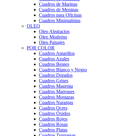
Cuadros de Marinas
Cuadros de Meninas
Cuadros para Oficinas
Cuadros Minimalistas
OLEO
Oleo Abstractos
Oleo Moderno
Oleo Paisajes
POR COLOR
Cuadros Amarillos
Cuadros Azules
Cuadros Beiges
Cuadros Blanco y Negro
Cuadros Dorados
Cuadros Grises
Cuadros Magenta
Cuadros Marrones
Cuadros Mostazas
Cuadros Naranjas
Cuadros Ocres
Cuadros Óxidos
Cuadros Rojos
Cuadros Rosas
Cuadros Platas
Cuadros Turquesas