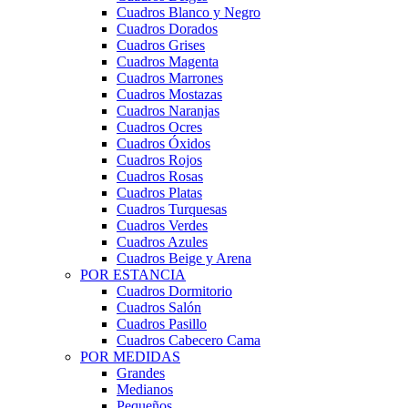
Cuadros Blanco y Negro
Cuadros Dorados
Cuadros Grises
Cuadros Magenta
Cuadros Marrones
Cuadros Mostazas
Cuadros Naranjas
Cuadros Ocres
Cuadros Óxidos
Cuadros Rojos
Cuadros Rosas
Cuadros Platas
Cuadros Turquesas
Cuadros Verdes
Cuadros Azules
Cuadros Beige y Arena
POR ESTANCIA
Cuadros Dormitorio
Cuadros Salón
Cuadros Pasillo
Cuadros Cabecero Cama
POR MEDIDAS
Grandes
Medianos
Pequeños