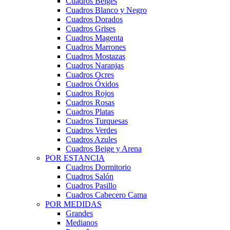
Cuadros Beiges
Cuadros Blanco y Negro
Cuadros Dorados
Cuadros Grises
Cuadros Magenta
Cuadros Marrones
Cuadros Mostazas
Cuadros Naranjas
Cuadros Ocres
Cuadros Óxidos
Cuadros Rojos
Cuadros Rosas
Cuadros Platas
Cuadros Turquesas
Cuadros Verdes
Cuadros Azules
Cuadros Beige y Arena
POR ESTANCIA
Cuadros Dormitorio
Cuadros Salón
Cuadros Pasillo
Cuadros Cabecero Cama
POR MEDIDAS
Grandes
Medianos