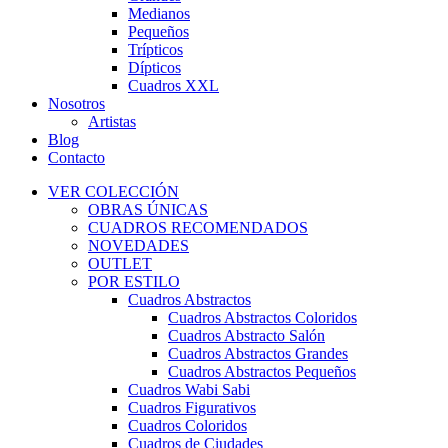
Medianos
Pequeños
Trípticos
Dípticos
Cuadros XXL
Nosotros
Artistas
Blog
Contacto
VER COLECCIÓN
OBRAS ÚNICAS
CUADROS RECOMENDADOS
NOVEDADES
OUTLET
POR ESTILO
Cuadros Abstractos
Cuadros Abstractos Coloridos
Cuadros Abstracto Salón
Cuadros Abstractos Grandes
Cuadros Abstractos Pequeños
Cuadros Wabi Sabi
Cuadros Figurativos
Cuadros Coloridos
Cuadros de Ciudades