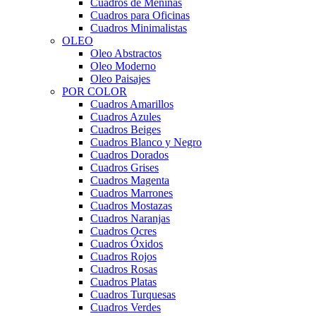
Cuadros de Meninas
Cuadros para Oficinas
Cuadros Minimalistas
OLEO
Oleo Abstractos
Oleo Moderno
Oleo Paisajes
POR COLOR
Cuadros Amarillos
Cuadros Azules
Cuadros Beiges
Cuadros Blanco y Negro
Cuadros Dorados
Cuadros Grises
Cuadros Magenta
Cuadros Marrones
Cuadros Mostazas
Cuadros Naranjas
Cuadros Ocres
Cuadros Óxidos
Cuadros Rojos
Cuadros Rosas
Cuadros Platas
Cuadros Turquesas
Cuadros Verdes