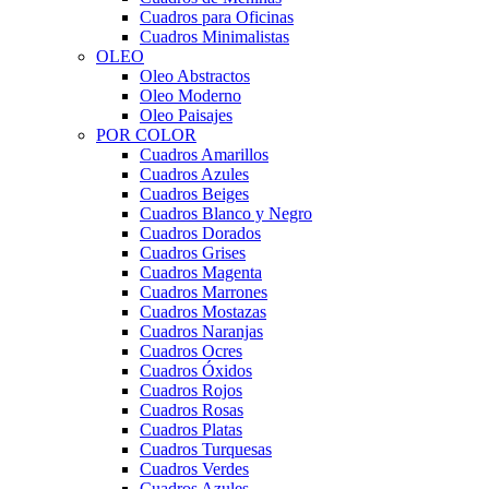
Cuadros para Oficinas
Cuadros Minimalistas
OLEO
Oleo Abstractos
Oleo Moderno
Oleo Paisajes
POR COLOR
Cuadros Amarillos
Cuadros Azules
Cuadros Beiges
Cuadros Blanco y Negro
Cuadros Dorados
Cuadros Grises
Cuadros Magenta
Cuadros Marrones
Cuadros Mostazas
Cuadros Naranjas
Cuadros Ocres
Cuadros Óxidos
Cuadros Rojos
Cuadros Rosas
Cuadros Platas
Cuadros Turquesas
Cuadros Verdes
Cuadros Azules