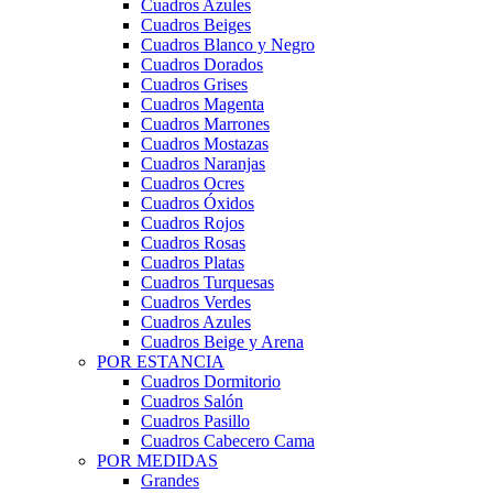
Cuadros Azules
Cuadros Beiges
Cuadros Blanco y Negro
Cuadros Dorados
Cuadros Grises
Cuadros Magenta
Cuadros Marrones
Cuadros Mostazas
Cuadros Naranjas
Cuadros Ocres
Cuadros Óxidos
Cuadros Rojos
Cuadros Rosas
Cuadros Platas
Cuadros Turquesas
Cuadros Verdes
Cuadros Azules
Cuadros Beige y Arena
POR ESTANCIA
Cuadros Dormitorio
Cuadros Salón
Cuadros Pasillo
Cuadros Cabecero Cama
POR MEDIDAS
Grandes