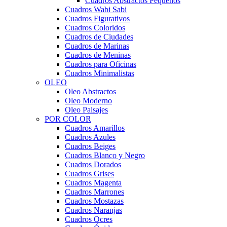
Cuadros Abstractos Pequeños
Cuadros Wabi Sabi
Cuadros Figurativos
Cuadros Coloridos
Cuadros de Ciudades
Cuadros de Marinas
Cuadros de Meninas
Cuadros para Oficinas
Cuadros Minimalistas
OLEO
Oleo Abstractos
Oleo Moderno
Oleo Paisajes
POR COLOR
Cuadros Amarillos
Cuadros Azules
Cuadros Beiges
Cuadros Blanco y Negro
Cuadros Dorados
Cuadros Grises
Cuadros Magenta
Cuadros Marrones
Cuadros Mostazas
Cuadros Naranjas
Cuadros Ocres