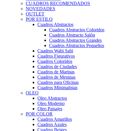
CUADROS RECOMENDADOS
NOVEDADES
OUTLET
POR ESTILO
Cuadros Abstractos
Cuadros Abstractos Coloridos
Cuadros Abstracto Salón
Cuadros Abstractos Grandes
Cuadros Abstractos Pequeños
Cuadros Wabi Sabi
Cuadros Figurativos
Cuadros Coloridos
Cuadros de Ciudades
Cuadros de Marinas
Cuadros de Meninas
Cuadros para Oficinas
Cuadros Minimalistas
OLEO
Oleo Abstractos
Oleo Moderno
Oleo Paisajes
POR COLOR
Cuadros Amarillos
Cuadros Azules
Cuadros Beiges