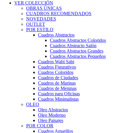
VER COLECCIÓN
OBRAS ÚNICAS
CUADROS RECOMENDADOS
NOVEDADES
OUTLET
POR ESTILO
Cuadros Abstractos
Cuadros Abstractos Coloridos
Cuadros Abstracto Salón
Cuadros Abstractos Grandes
Cuadros Abstractos Pequeños
Cuadros Wabi Sabi
Cuadros Figurativos
Cuadros Coloridos
Cuadros de Ciudades
Cuadros de Marinas
Cuadros de Meninas
Cuadros para Oficinas
Cuadros Minimalistas
OLEO
Oleo Abstractos
Oleo Moderno
Oleo Paisajes
POR COLOR
Cuadros Amarillos