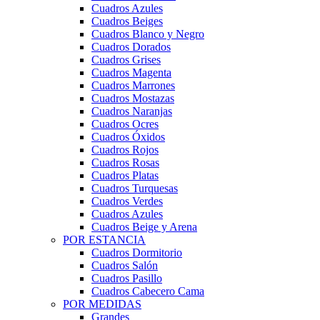
Cuadros Azules
Cuadros Beiges
Cuadros Blanco y Negro
Cuadros Dorados
Cuadros Grises
Cuadros Magenta
Cuadros Marrones
Cuadros Mostazas
Cuadros Naranjas
Cuadros Ocres
Cuadros Óxidos
Cuadros Rojos
Cuadros Rosas
Cuadros Platas
Cuadros Turquesas
Cuadros Verdes
Cuadros Azules
Cuadros Beige y Arena
POR ESTANCIA
Cuadros Dormitorio
Cuadros Salón
Cuadros Pasillo
Cuadros Cabecero Cama
POR MEDIDAS
Grandes