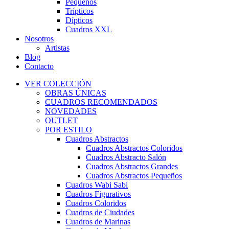
Pequeños
Trípticos
Dípticos
Cuadros XXL
Nosotros
Artistas
Blog
Contacto
VER COLECCIÓN
OBRAS ÚNICAS
CUADROS RECOMENDADOS
NOVEDADES
OUTLET
POR ESTILO
Cuadros Abstractos
Cuadros Abstractos Coloridos
Cuadros Abstracto Salón
Cuadros Abstractos Grandes
Cuadros Abstractos Pequeños
Cuadros Wabi Sabi
Cuadros Figurativos
Cuadros Coloridos
Cuadros de Ciudades
Cuadros de Marinas