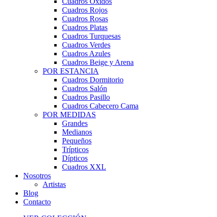
Cuadros Óxidos
Cuadros Rojos
Cuadros Rosas
Cuadros Platas
Cuadros Turquesas
Cuadros Verdes
Cuadros Azules
Cuadros Beige y Arena
POR ESTANCIA
Cuadros Dormitorio
Cuadros Salón
Cuadros Pasillo
Cuadros Cabecero Cama
POR MEDIDAS
Grandes
Medianos
Pequeños
Trípticos
Dípticos
Cuadros XXL
Nosotros
Artistas
Blog
Contacto