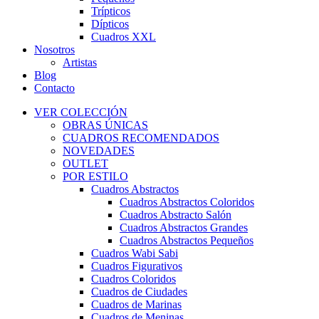
Trípticos
Dípticos
Cuadros XXL
Nosotros
Artistas
Blog
Contacto
VER COLECCIÓN
OBRAS ÚNICAS
CUADROS RECOMENDADOS
NOVEDADES
OUTLET
POR ESTILO
Cuadros Abstractos
Cuadros Abstractos Coloridos
Cuadros Abstracto Salón
Cuadros Abstractos Grandes
Cuadros Abstractos Pequeños
Cuadros Wabi Sabi
Cuadros Figurativos
Cuadros Coloridos
Cuadros de Ciudades
Cuadros de Marinas
Cuadros de Meninas