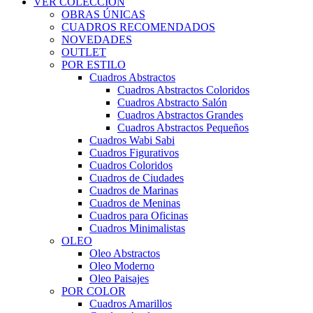
VER COLECCIÓN
OBRAS ÚNICAS
CUADROS RECOMENDADOS
NOVEDADES
OUTLET
POR ESTILO
Cuadros Abstractos
Cuadros Abstractos Coloridos
Cuadros Abstracto Salón
Cuadros Abstractos Grandes
Cuadros Abstractos Pequeños
Cuadros Wabi Sabi
Cuadros Figurativos
Cuadros Coloridos
Cuadros de Ciudades
Cuadros de Marinas
Cuadros de Meninas
Cuadros para Oficinas
Cuadros Minimalistas
OLEO
Oleo Abstractos
Oleo Moderno
Oleo Paisajes
POR COLOR
Cuadros Amarillos