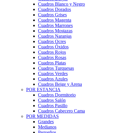
Cuadros Blanco y Negro
Cuadros Dorados
Cuadros Grises
Cuadros Magenta
Cuadros Marrones
Cuadros Mostazas
Cuadros Naranjas
Cuadros Ocres
Cuadros Óxidos
Cuadros Rojos
Cuadros Rosas
Cuadros Platas
Cuadros Turquesas
Cuadros Verdes
Cuadros Azules
Cuadros Beige y Arena
POR ESTANCIA
Cuadros Dormitorio
Cuadros Salón
Cuadros Pasillo
Cuadros Cabecero Cama
POR MEDIDAS
Grandes
Medianos
Pequeños