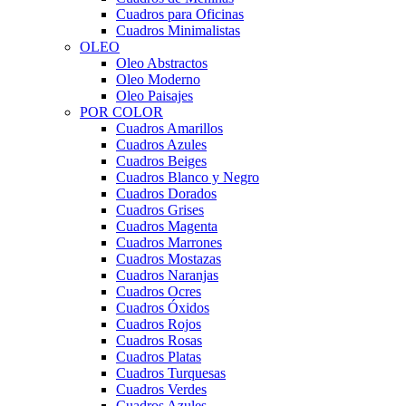
Cuadros para Oficinas
Cuadros Minimalistas
OLEO
Oleo Abstractos
Oleo Moderno
Oleo Paisajes
POR COLOR
Cuadros Amarillos
Cuadros Azules
Cuadros Beiges
Cuadros Blanco y Negro
Cuadros Dorados
Cuadros Grises
Cuadros Magenta
Cuadros Marrones
Cuadros Mostazas
Cuadros Naranjas
Cuadros Ocres
Cuadros Óxidos
Cuadros Rojos
Cuadros Rosas
Cuadros Platas
Cuadros Turquesas
Cuadros Verdes
Cuadros Azules