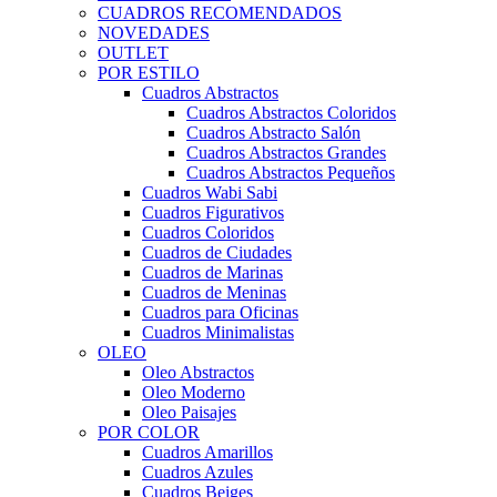
CUADROS RECOMENDADOS
NOVEDADES
OUTLET
POR ESTILO
Cuadros Abstractos
Cuadros Abstractos Coloridos
Cuadros Abstracto Salón
Cuadros Abstractos Grandes
Cuadros Abstractos Pequeños
Cuadros Wabi Sabi
Cuadros Figurativos
Cuadros Coloridos
Cuadros de Ciudades
Cuadros de Marinas
Cuadros de Meninas
Cuadros para Oficinas
Cuadros Minimalistas
OLEO
Oleo Abstractos
Oleo Moderno
Oleo Paisajes
POR COLOR
Cuadros Amarillos
Cuadros Azules
Cuadros Beiges