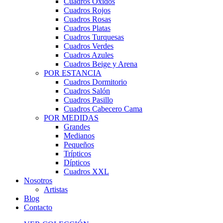
Cuadros Óxidos
Cuadros Rojos
Cuadros Rosas
Cuadros Platas
Cuadros Turquesas
Cuadros Verdes
Cuadros Azules
Cuadros Beige y Arena
POR ESTANCIA
Cuadros Dormitorio
Cuadros Salón
Cuadros Pasillo
Cuadros Cabecero Cama
POR MEDIDAS
Grandes
Medianos
Pequeños
Trípticos
Dípticos
Cuadros XXL
Nosotros
Artistas
Blog
Contacto