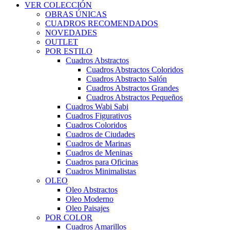
VER COLECCIÓN
OBRAS ÚNICAS
CUADROS RECOMENDADOS
NOVEDADES
OUTLET
POR ESTILO
Cuadros Abstractos
Cuadros Abstractos Coloridos
Cuadros Abstracto Salón
Cuadros Abstractos Grandes
Cuadros Abstractos Pequeños
Cuadros Wabi Sabi
Cuadros Figurativos
Cuadros Coloridos
Cuadros de Ciudades
Cuadros de Marinas
Cuadros de Meninas
Cuadros para Oficinas
Cuadros Minimalistas
OLEO
Oleo Abstractos
Oleo Moderno
Oleo Paisajes
POR COLOR
Cuadros Amarillos