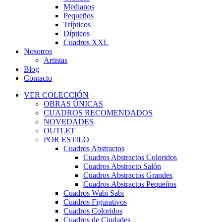
Medianos
Pequeños
Trípticos
Dípticos
Cuadros XXL
Nosotros
Artistas
Blog
Contacto
VER COLECCIÓN
OBRAS ÚNICAS
CUADROS RECOMENDADOS
NOVEDADES
OUTLET
POR ESTILO
Cuadros Abstractos
Cuadros Abstractos Coloridos
Cuadros Abstracto Salón
Cuadros Abstractos Grandes
Cuadros Abstractos Pequeños
Cuadros Wabi Sabi
Cuadros Figurativos
Cuadros Coloridos
Cuadros de Ciudades