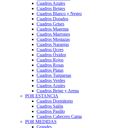
Cuadros Azules
Cuadros Beiges
Cuadros Blanco y Negro
Cuadros Dorados
Cuadros Grises
Cuadros Magenta
Cuadros Marrones
Cuadros Mostazas
Cuadros Naranjas
Cuadros Ocres
Cuadros Óxidos
Cuadros Rojos
Cuadros Rosas
Cuadros Platas
Cuadros Turquesas
Cuadros Verdes
Cuadros Azules
Cuadros Beige y Arena
POR ESTANCIA
Cuadros Dormitorio
Cuadros Salón
Cuadros Pasillo
Cuadros Cabecero Cama
POR MEDIDAS
Grandes