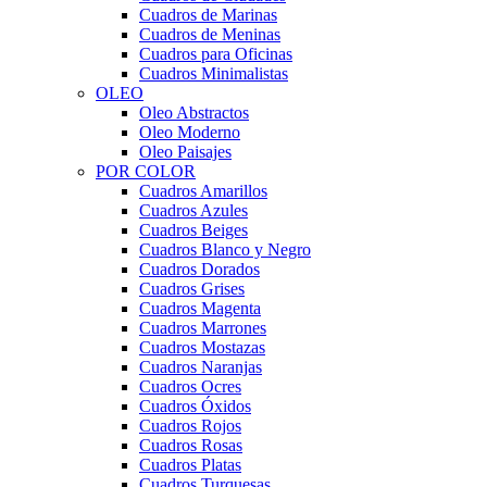
Cuadros de Marinas
Cuadros de Meninas
Cuadros para Oficinas
Cuadros Minimalistas
OLEO
Oleo Abstractos
Oleo Moderno
Oleo Paisajes
POR COLOR
Cuadros Amarillos
Cuadros Azules
Cuadros Beiges
Cuadros Blanco y Negro
Cuadros Dorados
Cuadros Grises
Cuadros Magenta
Cuadros Marrones
Cuadros Mostazas
Cuadros Naranjas
Cuadros Ocres
Cuadros Óxidos
Cuadros Rojos
Cuadros Rosas
Cuadros Platas
Cuadros Turquesas