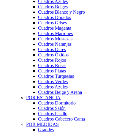
Cuadros Azules
Cuadros Beiges
Cuadros Blanco y Negro
Cuadros Dorados
Cuadros Grises
Cuadros Magenta
Cuadros Marrones
Cuadros Mostazas
Cuadros Naranjas
Cuadros Ocres
Cuadros Óxidos
Cuadros Rojos
Cuadros Rosas
Cuadros Platas
Cuadros Turquesas
Cuadros Verdes
Cuadros Azules
Cuadros Beige y Arena
POR ESTANCIA
Cuadros Dormitorio
Cuadros Salón
Cuadros Pasillo
Cuadros Cabecero Cama
POR MEDIDAS
Grandes