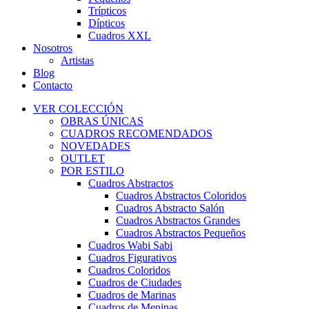
Trípticos
Dípticos
Cuadros XXL
Nosotros
Artistas
Blog
Contacto
VER COLECCIÓN
OBRAS ÚNICAS
CUADROS RECOMENDADOS
NOVEDADES
OUTLET
POR ESTILO
Cuadros Abstractos
Cuadros Abstractos Coloridos
Cuadros Abstracto Salón
Cuadros Abstractos Grandes
Cuadros Abstractos Pequeños
Cuadros Wabi Sabi
Cuadros Figurativos
Cuadros Coloridos
Cuadros de Ciudades
Cuadros de Marinas
Cuadros de Meninas