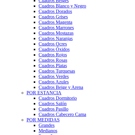
Cuadros Beiges
Cuadros Blanco y Negro
Cuadros Dorados
Cuadros Grises
Cuadros Magenta
Cuadros Marrones
Cuadros Mostazas
Cuadros Naranjas
Cuadros Ocres
Cuadros Óxidos
Cuadros Rojos
Cuadros Rosas
Cuadros Platas
Cuadros Turquesas
Cuadros Verdes
Cuadros Azules
Cuadros Beige y Arena
POR ESTANCIA
Cuadros Dormitorio
Cuadros Salón
Cuadros Pasillo
Cuadros Cabecero Cama
POR MEDIDAS
Grandes
Medianos