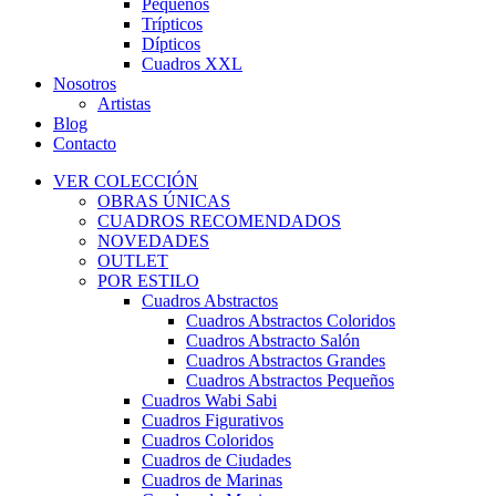
Pequeños
Trípticos
Dípticos
Cuadros XXL
Nosotros
Artistas
Blog
Contacto
VER COLECCIÓN
OBRAS ÚNICAS
CUADROS RECOMENDADOS
NOVEDADES
OUTLET
POR ESTILO
Cuadros Abstractos
Cuadros Abstractos Coloridos
Cuadros Abstracto Salón
Cuadros Abstractos Grandes
Cuadros Abstractos Pequeños
Cuadros Wabi Sabi
Cuadros Figurativos
Cuadros Coloridos
Cuadros de Ciudades
Cuadros de Marinas