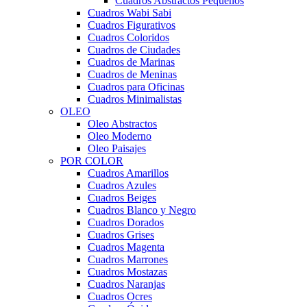
Cuadros Abstractos Pequeños
Cuadros Wabi Sabi
Cuadros Figurativos
Cuadros Coloridos
Cuadros de Ciudades
Cuadros de Marinas
Cuadros de Meninas
Cuadros para Oficinas
Cuadros Minimalistas
OLEO
Oleo Abstractos
Oleo Moderno
Oleo Paisajes
POR COLOR
Cuadros Amarillos
Cuadros Azules
Cuadros Beiges
Cuadros Blanco y Negro
Cuadros Dorados
Cuadros Grises
Cuadros Magenta
Cuadros Marrones
Cuadros Mostazas
Cuadros Naranjas
Cuadros Ocres