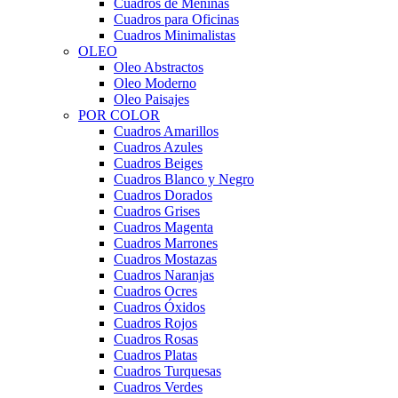
Cuadros de Meninas
Cuadros para Oficinas
Cuadros Minimalistas
OLEO
Oleo Abstractos
Oleo Moderno
Oleo Paisajes
POR COLOR
Cuadros Amarillos
Cuadros Azules
Cuadros Beiges
Cuadros Blanco y Negro
Cuadros Dorados
Cuadros Grises
Cuadros Magenta
Cuadros Marrones
Cuadros Mostazas
Cuadros Naranjas
Cuadros Ocres
Cuadros Óxidos
Cuadros Rojos
Cuadros Rosas
Cuadros Platas
Cuadros Turquesas
Cuadros Verdes