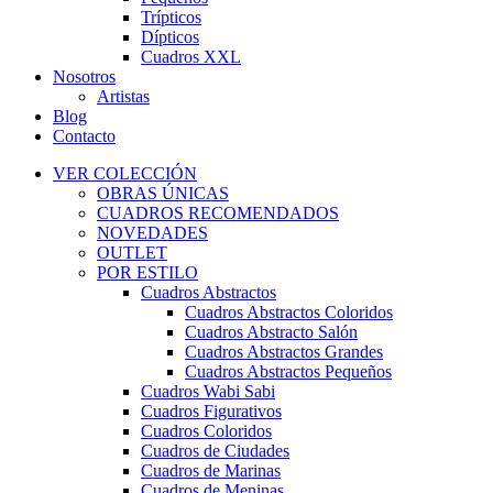
Trípticos
Dípticos
Cuadros XXL
Nosotros
Artistas
Blog
Contacto
VER COLECCIÓN
OBRAS ÚNICAS
CUADROS RECOMENDADOS
NOVEDADES
OUTLET
POR ESTILO
Cuadros Abstractos
Cuadros Abstractos Coloridos
Cuadros Abstracto Salón
Cuadros Abstractos Grandes
Cuadros Abstractos Pequeños
Cuadros Wabi Sabi
Cuadros Figurativos
Cuadros Coloridos
Cuadros de Ciudades
Cuadros de Marinas
Cuadros de Meninas