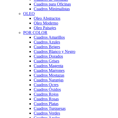
Cuadros para Oficinas
Cuadros Minimalistas
OLEO
Oleo Abstractos
Oleo Moderno
Oleo Paisajes
POR COLOR
Cuadros Amarillos
Cuadros Azules
Cuadros Beiges
Cuadros Blanco y Negro
Cuadros Dorados
Cuadros Grises
Cuadros Magenta
Cuadros Marrones
Cuadros Mostazas
Cuadros Naranjas
Cuadros Ocres
Cuadros Óxidos
Cuadros Rojos
Cuadros Rosas
Cuadros Platas
Cuadros Turquesas
Cuadros Verdes
Cuadros Azules