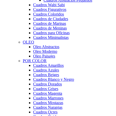
Cuadros Abstractos Pequeños
Cuadros Wabi Sabi
Cuadros Figurativos
Cuadros Coloridos
Cuadros de Ciudades
Cuadros de Marinas
Cuadros de Meninas
Cuadros para Oficinas
Cuadros Minimalistas
OLEO
Oleo Abstractos
Oleo Moderno
Oleo Paisajes
POR COLOR
Cuadros Amarillos
Cuadros Azules
Cuadros Beiges
Cuadros Blanco y Negro
Cuadros Dorados
Cuadros Grises
Cuadros Magenta
Cuadros Marrones
Cuadros Mostazas
Cuadros Naranjas
Cuadros Ocres