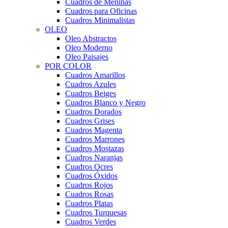
Cuadros de Meninas
Cuadros para Oficinas
Cuadros Minimalistas
OLEO
Oleo Abstractos
Oleo Moderno
Oleo Paisajes
POR COLOR
Cuadros Amarillos
Cuadros Azules
Cuadros Beiges
Cuadros Blanco y Negro
Cuadros Dorados
Cuadros Grises
Cuadros Magenta
Cuadros Marrones
Cuadros Mostazas
Cuadros Naranjas
Cuadros Ocres
Cuadros Óxidos
Cuadros Rojos
Cuadros Rosas
Cuadros Platas
Cuadros Turquesas
Cuadros Verdes