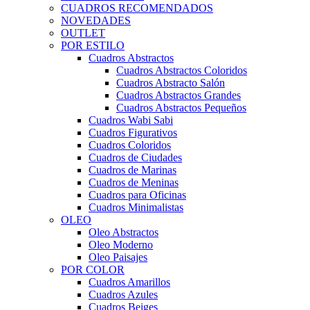
CUADROS RECOMENDADOS
NOVEDADES
OUTLET
POR ESTILO
Cuadros Abstractos
Cuadros Abstractos Coloridos
Cuadros Abstracto Salón
Cuadros Abstractos Grandes
Cuadros Abstractos Pequeños
Cuadros Wabi Sabi
Cuadros Figurativos
Cuadros Coloridos
Cuadros de Ciudades
Cuadros de Marinas
Cuadros de Meninas
Cuadros para Oficinas
Cuadros Minimalistas
OLEO
Oleo Abstractos
Oleo Moderno
Oleo Paisajes
POR COLOR
Cuadros Amarillos
Cuadros Azules
Cuadros Beiges