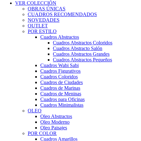
VER COLECCIÓN
OBRAS ÚNICAS
CUADROS RECOMENDADOS
NOVEDADES
OUTLET
POR ESTILO
Cuadros Abstractos
Cuadros Abstractos Coloridos
Cuadros Abstracto Salón
Cuadros Abstractos Grandes
Cuadros Abstractos Pequeños
Cuadros Wabi Sabi
Cuadros Figurativos
Cuadros Coloridos
Cuadros de Ciudades
Cuadros de Marinas
Cuadros de Meninas
Cuadros para Oficinas
Cuadros Minimalistas
OLEO
Oleo Abstractos
Oleo Moderno
Oleo Paisajes
POR COLOR
Cuadros Amarillos