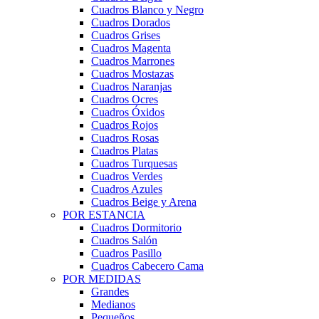
Cuadros Blanco y Negro
Cuadros Dorados
Cuadros Grises
Cuadros Magenta
Cuadros Marrones
Cuadros Mostazas
Cuadros Naranjas
Cuadros Ocres
Cuadros Óxidos
Cuadros Rojos
Cuadros Rosas
Cuadros Platas
Cuadros Turquesas
Cuadros Verdes
Cuadros Azules
Cuadros Beige y Arena
POR ESTANCIA
Cuadros Dormitorio
Cuadros Salón
Cuadros Pasillo
Cuadros Cabecero Cama
POR MEDIDAS
Grandes
Medianos
Pequeños