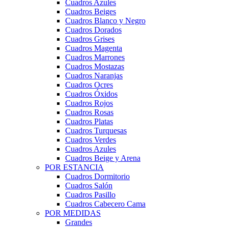
Cuadros Azules
Cuadros Beiges
Cuadros Blanco y Negro
Cuadros Dorados
Cuadros Grises
Cuadros Magenta
Cuadros Marrones
Cuadros Mostazas
Cuadros Naranjas
Cuadros Ocres
Cuadros Óxidos
Cuadros Rojos
Cuadros Rosas
Cuadros Platas
Cuadros Turquesas
Cuadros Verdes
Cuadros Azules
Cuadros Beige y Arena
POR ESTANCIA
Cuadros Dormitorio
Cuadros Salón
Cuadros Pasillo
Cuadros Cabecero Cama
POR MEDIDAS
Grandes