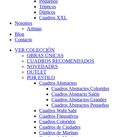
Pequeños
Trípticos
Dípticos
Cuadros XXL
Nosotros
Artistas
Blog
Contacto
VER COLECCIÓN
OBRAS ÚNICAS
CUADROS RECOMENDADOS
NOVEDADES
OUTLET
POR ESTILO
Cuadros Abstractos
Cuadros Abstractos Coloridos
Cuadros Abstracto Salón
Cuadros Abstractos Grandes
Cuadros Abstractos Pequeños
Cuadros Wabi Sabi
Cuadros Figurativos
Cuadros Coloridos
Cuadros de Ciudades
Cuadros de Marinas