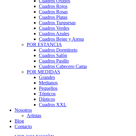
Cuadros Óxidos
Cuadros Rojos
Cuadros Rosas
Cuadros Platas
Cuadros Turquesas
Cuadros Verdes
Cuadros Azules
Cuadros Beige y Arena
POR ESTANCIA
Cuadros Dormitorio
Cuadros Salón
Cuadros Pasillo
Cuadros Cabecero Cama
POR MEDIDAS
Grandes
Medianos
Pequeños
Trípticos
Dípticos
Cuadros XXL
Nosotros
Artistas
Blog
Contacto