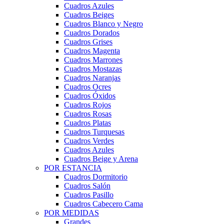
Cuadros Azules
Cuadros Beiges
Cuadros Blanco y Negro
Cuadros Dorados
Cuadros Grises
Cuadros Magenta
Cuadros Marrones
Cuadros Mostazas
Cuadros Naranjas
Cuadros Ocres
Cuadros Óxidos
Cuadros Rojos
Cuadros Rosas
Cuadros Platas
Cuadros Turquesas
Cuadros Verdes
Cuadros Azules
Cuadros Beige y Arena
POR ESTANCIA
Cuadros Dormitorio
Cuadros Salón
Cuadros Pasillo
Cuadros Cabecero Cama
POR MEDIDAS
Grandes