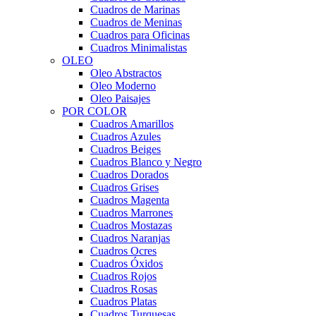
Cuadros de Marinas
Cuadros de Meninas
Cuadros para Oficinas
Cuadros Minimalistas
OLEO
Oleo Abstractos
Oleo Moderno
Oleo Paisajes
POR COLOR
Cuadros Amarillos
Cuadros Azules
Cuadros Beiges
Cuadros Blanco y Negro
Cuadros Dorados
Cuadros Grises
Cuadros Magenta
Cuadros Marrones
Cuadros Mostazas
Cuadros Naranjas
Cuadros Ocres
Cuadros Óxidos
Cuadros Rojos
Cuadros Rosas
Cuadros Platas
Cuadros Turquesas