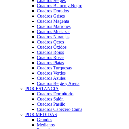
Cuadros Beiges
Cuadros Blanco y Negro
Cuadros Dorados
Cuadros Grises
Cuadros Magenta
Cuadros Marrones
Cuadros Mostazas
Cuadros Naranjas
Cuadros Ocres
Cuadros Óxidos
Cuadros Rojos
Cuadros Rosas
Cuadros Platas
Cuadros Turquesas
Cuadros Verdes
Cuadros Azules
Cuadros Beige y Arena
POR ESTANCIA
Cuadros Dormitorio
Cuadros Salón
Cuadros Pasillo
Cuadros Cabecero Cama
POR MEDIDAS
Grandes
Medianos