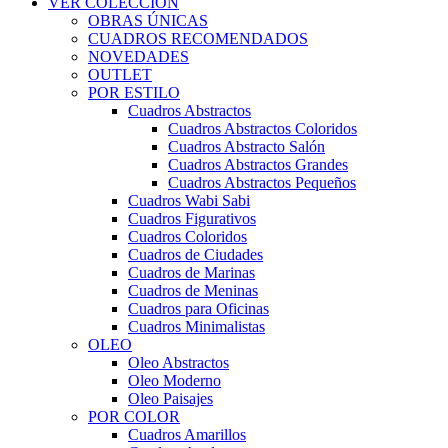
VER COLECCIÓN
OBRAS ÚNICAS
CUADROS RECOMENDADOS
NOVEDADES
OUTLET
POR ESTILO
Cuadros Abstractos
Cuadros Abstractos Coloridos
Cuadros Abstracto Salón
Cuadros Abstractos Grandes
Cuadros Abstractos Pequeños
Cuadros Wabi Sabi
Cuadros Figurativos
Cuadros Coloridos
Cuadros de Ciudades
Cuadros de Marinas
Cuadros de Meninas
Cuadros para Oficinas
Cuadros Minimalistas
OLEO
Oleo Abstractos
Oleo Moderno
Oleo Paisajes
POR COLOR
Cuadros Amarillos