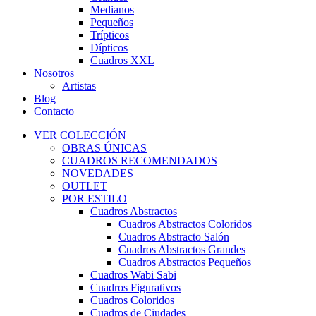
Medianos
Pequeños
Trípticos
Dípticos
Cuadros XXL
Nosotros
Artistas
Blog
Contacto
VER COLECCIÓN
OBRAS ÚNICAS
CUADROS RECOMENDADOS
NOVEDADES
OUTLET
POR ESTILO
Cuadros Abstractos
Cuadros Abstractos Coloridos
Cuadros Abstracto Salón
Cuadros Abstractos Grandes
Cuadros Abstractos Pequeños
Cuadros Wabi Sabi
Cuadros Figurativos
Cuadros Coloridos
Cuadros de Ciudades