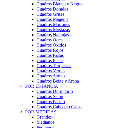
Cuadros Blanco y Negro
Cuadros Dorados
Cuadros Grises
Cuadros Magenta
Cuadros Marrones
Cuadros Mostazas
Cuadros Naranjas
Cuadros Ocres
Cuadros Óxidos
Cuadros Rojos
Cuadros Rosas
Cuadros Platas
Cuadros Turquesas
Cuadros Verdes
Cuadros Azules
Cuadros Beige y Arena
POR ESTANCIA
Cuadros Dormitorio
Cuadros Salón
Cuadros Pasillo
Cuadros Cabecero Cama
POR MEDIDAS
Grandes
Medianos
Pequeños