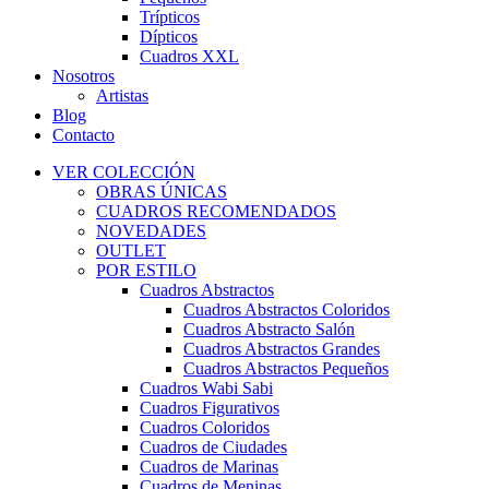
Trípticos
Dípticos
Cuadros XXL
Nosotros
Artistas
Blog
Contacto
VER COLECCIÓN
OBRAS ÚNICAS
CUADROS RECOMENDADOS
NOVEDADES
OUTLET
POR ESTILO
Cuadros Abstractos
Cuadros Abstractos Coloridos
Cuadros Abstracto Salón
Cuadros Abstractos Grandes
Cuadros Abstractos Pequeños
Cuadros Wabi Sabi
Cuadros Figurativos
Cuadros Coloridos
Cuadros de Ciudades
Cuadros de Marinas
Cuadros de Meninas