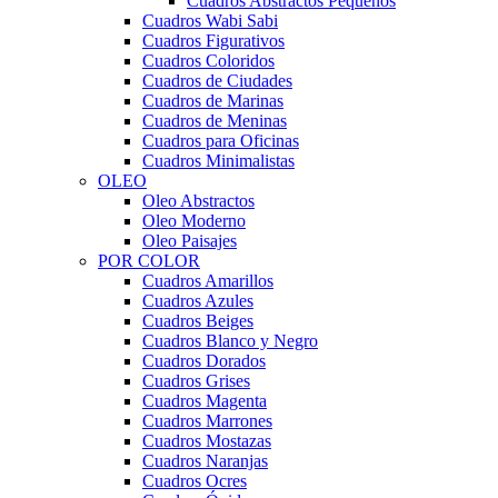
Cuadros Abstractos Pequeños
Cuadros Wabi Sabi
Cuadros Figurativos
Cuadros Coloridos
Cuadros de Ciudades
Cuadros de Marinas
Cuadros de Meninas
Cuadros para Oficinas
Cuadros Minimalistas
OLEO
Oleo Abstractos
Oleo Moderno
Oleo Paisajes
POR COLOR
Cuadros Amarillos
Cuadros Azules
Cuadros Beiges
Cuadros Blanco y Negro
Cuadros Dorados
Cuadros Grises
Cuadros Magenta
Cuadros Marrones
Cuadros Mostazas
Cuadros Naranjas
Cuadros Ocres