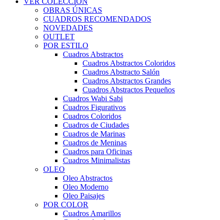
VER COLECCIÓN
OBRAS ÚNICAS
CUADROS RECOMENDADOS
NOVEDADES
OUTLET
POR ESTILO
Cuadros Abstractos
Cuadros Abstractos Coloridos
Cuadros Abstracto Salón
Cuadros Abstractos Grandes
Cuadros Abstractos Pequeños
Cuadros Wabi Sabi
Cuadros Figurativos
Cuadros Coloridos
Cuadros de Ciudades
Cuadros de Marinas
Cuadros de Meninas
Cuadros para Oficinas
Cuadros Minimalistas
OLEO
Oleo Abstractos
Oleo Moderno
Oleo Paisajes
POR COLOR
Cuadros Amarillos