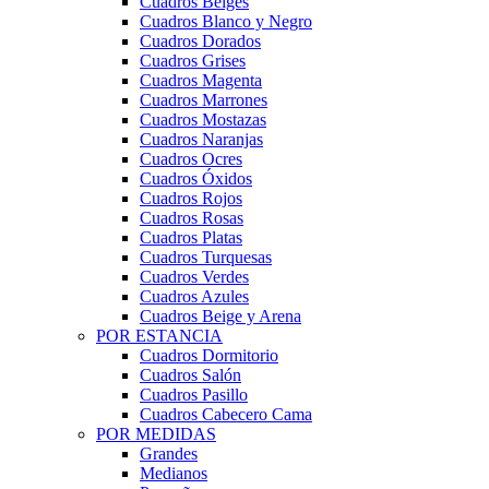
Cuadros Beiges
Cuadros Blanco y Negro
Cuadros Dorados
Cuadros Grises
Cuadros Magenta
Cuadros Marrones
Cuadros Mostazas
Cuadros Naranjas
Cuadros Ocres
Cuadros Óxidos
Cuadros Rojos
Cuadros Rosas
Cuadros Platas
Cuadros Turquesas
Cuadros Verdes
Cuadros Azules
Cuadros Beige y Arena
POR ESTANCIA
Cuadros Dormitorio
Cuadros Salón
Cuadros Pasillo
Cuadros Cabecero Cama
POR MEDIDAS
Grandes
Medianos