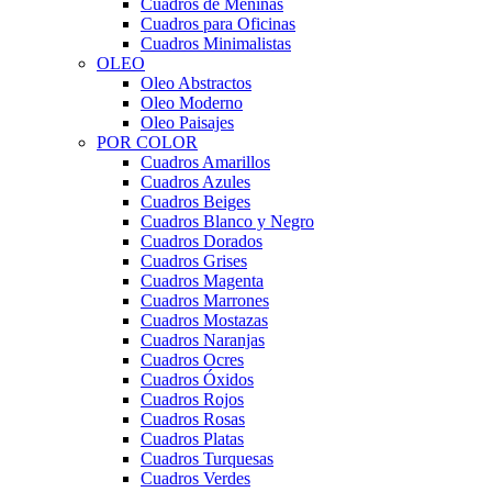
Cuadros de Meninas
Cuadros para Oficinas
Cuadros Minimalistas
OLEO
Oleo Abstractos
Oleo Moderno
Oleo Paisajes
POR COLOR
Cuadros Amarillos
Cuadros Azules
Cuadros Beiges
Cuadros Blanco y Negro
Cuadros Dorados
Cuadros Grises
Cuadros Magenta
Cuadros Marrones
Cuadros Mostazas
Cuadros Naranjas
Cuadros Ocres
Cuadros Óxidos
Cuadros Rojos
Cuadros Rosas
Cuadros Platas
Cuadros Turquesas
Cuadros Verdes