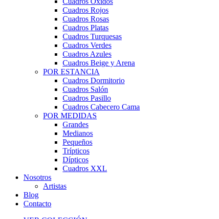
Cuadros Óxidos
Cuadros Rojos
Cuadros Rosas
Cuadros Platas
Cuadros Turquesas
Cuadros Verdes
Cuadros Azules
Cuadros Beige y Arena
POR ESTANCIA
Cuadros Dormitorio
Cuadros Salón
Cuadros Pasillo
Cuadros Cabecero Cama
POR MEDIDAS
Grandes
Medianos
Pequeños
Trípticos
Dípticos
Cuadros XXL
Nosotros
Artistas
Blog
Contacto