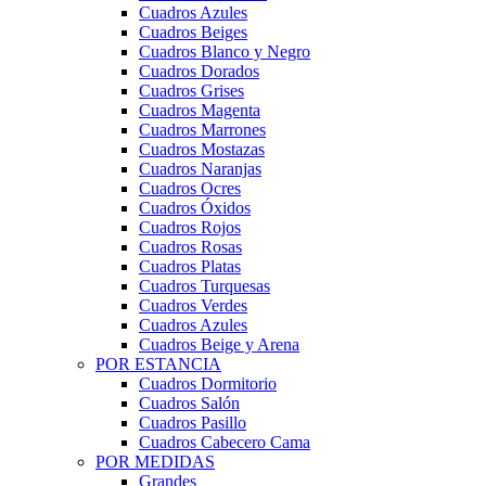
Cuadros Azules
Cuadros Beiges
Cuadros Blanco y Negro
Cuadros Dorados
Cuadros Grises
Cuadros Magenta
Cuadros Marrones
Cuadros Mostazas
Cuadros Naranjas
Cuadros Ocres
Cuadros Óxidos
Cuadros Rojos
Cuadros Rosas
Cuadros Platas
Cuadros Turquesas
Cuadros Verdes
Cuadros Azules
Cuadros Beige y Arena
POR ESTANCIA
Cuadros Dormitorio
Cuadros Salón
Cuadros Pasillo
Cuadros Cabecero Cama
POR MEDIDAS
Grandes