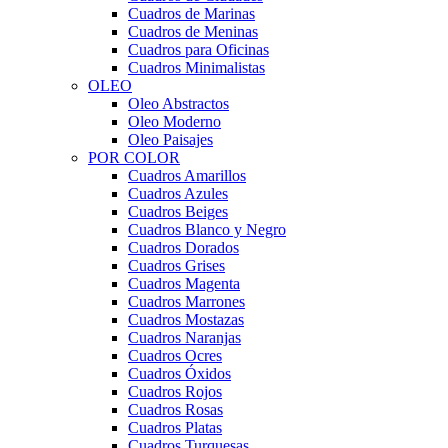
Cuadros de Marinas
Cuadros de Meninas
Cuadros para Oficinas
Cuadros Minimalistas
OLEO
Oleo Abstractos
Oleo Moderno
Oleo Paisajes
POR COLOR
Cuadros Amarillos
Cuadros Azules
Cuadros Beiges
Cuadros Blanco y Negro
Cuadros Dorados
Cuadros Grises
Cuadros Magenta
Cuadros Marrones
Cuadros Mostazas
Cuadros Naranjas
Cuadros Ocres
Cuadros Óxidos
Cuadros Rojos
Cuadros Rosas
Cuadros Platas
Cuadros Turquesas