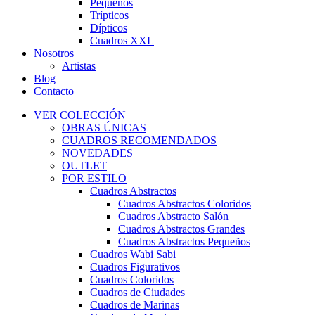
Pequeños
Trípticos
Dípticos
Cuadros XXL
Nosotros
Artistas
Blog
Contacto
VER COLECCIÓN
OBRAS ÚNICAS
CUADROS RECOMENDADOS
NOVEDADES
OUTLET
POR ESTILO
Cuadros Abstractos
Cuadros Abstractos Coloridos
Cuadros Abstracto Salón
Cuadros Abstractos Grandes
Cuadros Abstractos Pequeños
Cuadros Wabi Sabi
Cuadros Figurativos
Cuadros Coloridos
Cuadros de Ciudades
Cuadros de Marinas