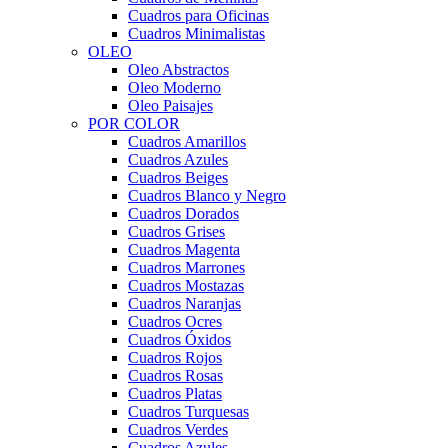
Cuadros para Oficinas
Cuadros Minimalistas
OLEO
Oleo Abstractos
Oleo Moderno
Oleo Paisajes
POR COLOR
Cuadros Amarillos
Cuadros Azules
Cuadros Beiges
Cuadros Blanco y Negro
Cuadros Dorados
Cuadros Grises
Cuadros Magenta
Cuadros Marrones
Cuadros Mostazas
Cuadros Naranjas
Cuadros Ocres
Cuadros Óxidos
Cuadros Rojos
Cuadros Rosas
Cuadros Platas
Cuadros Turquesas
Cuadros Verdes
Cuadros Azules