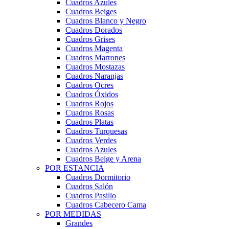
Cuadros Azules
Cuadros Beiges
Cuadros Blanco y Negro
Cuadros Dorados
Cuadros Grises
Cuadros Magenta
Cuadros Marrones
Cuadros Mostazas
Cuadros Naranjas
Cuadros Ocres
Cuadros Óxidos
Cuadros Rojos
Cuadros Rosas
Cuadros Platas
Cuadros Turquesas
Cuadros Verdes
Cuadros Azules
Cuadros Beige y Arena
POR ESTANCIA
Cuadros Dormitorio
Cuadros Salón
Cuadros Pasillo
Cuadros Cabecero Cama
POR MEDIDAS
Grandes