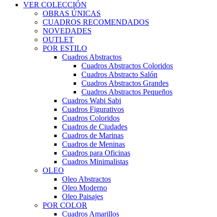
VER COLECCIÓN
OBRAS ÚNICAS
CUADROS RECOMENDADOS
NOVEDADES
OUTLET
POR ESTILO
Cuadros Abstractos
Cuadros Abstractos Coloridos
Cuadros Abstracto Salón
Cuadros Abstractos Grandes
Cuadros Abstractos Pequeños
Cuadros Wabi Sabi
Cuadros Figurativos
Cuadros Coloridos
Cuadros de Ciudades
Cuadros de Marinas
Cuadros de Meninas
Cuadros para Oficinas
Cuadros Minimalistas
OLEO
Oleo Abstractos
Oleo Moderno
Oleo Paisajes
POR COLOR
Cuadros Amarillos