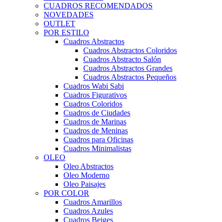
CUADROS RECOMENDADOS
NOVEDADES
OUTLET
POR ESTILO
Cuadros Abstractos
Cuadros Abstractos Coloridos
Cuadros Abstracto Salón
Cuadros Abstractos Grandes
Cuadros Abstractos Pequeños
Cuadros Wabi Sabi
Cuadros Figurativos
Cuadros Coloridos
Cuadros de Ciudades
Cuadros de Marinas
Cuadros de Meninas
Cuadros para Oficinas
Cuadros Minimalistas
OLEO
Oleo Abstractos
Oleo Moderno
Oleo Paisajes
POR COLOR
Cuadros Amarillos
Cuadros Azules
Cuadros Beiges