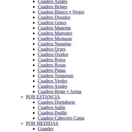
Cuadros Azules
Cuadros Beiges
Cuadros Blanco y Negro
Cuadros Dorados
Cuadros Grises
Cuadros Magenta
Cuadros Marrones
Cuadros Mostazas
Cuadros Naranjas
Cuadros Ocres
Cuadros Óxidos
Cuadros Rojos
Cuadros Rosas
Cuadros Platas
Cuadros Turquesas
Cuadros Verdes
Cuadros Azules
Cuadros Beige y Arena
POR ESTANCIA
Cuadros Dormitorio
Cuadros Salón
Cuadros Pasillo
Cuadros Cabecero Cama
POR MEDIDAS
Grandes