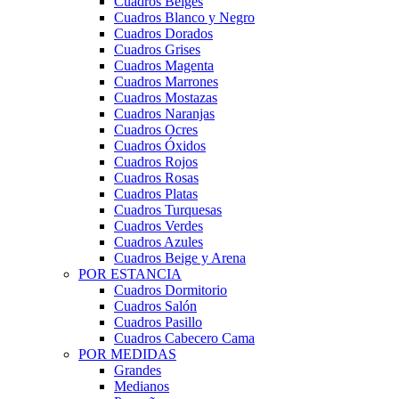
Cuadros Beiges
Cuadros Blanco y Negro
Cuadros Dorados
Cuadros Grises
Cuadros Magenta
Cuadros Marrones
Cuadros Mostazas
Cuadros Naranjas
Cuadros Ocres
Cuadros Óxidos
Cuadros Rojos
Cuadros Rosas
Cuadros Platas
Cuadros Turquesas
Cuadros Verdes
Cuadros Azules
Cuadros Beige y Arena
POR ESTANCIA
Cuadros Dormitorio
Cuadros Salón
Cuadros Pasillo
Cuadros Cabecero Cama
POR MEDIDAS
Grandes
Medianos