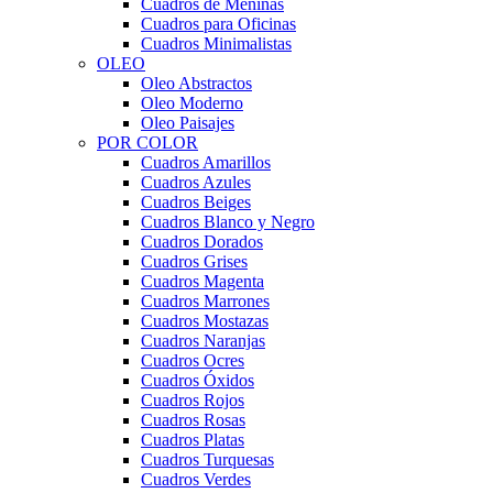
Cuadros de Meninas
Cuadros para Oficinas
Cuadros Minimalistas
OLEO
Oleo Abstractos
Oleo Moderno
Oleo Paisajes
POR COLOR
Cuadros Amarillos
Cuadros Azules
Cuadros Beiges
Cuadros Blanco y Negro
Cuadros Dorados
Cuadros Grises
Cuadros Magenta
Cuadros Marrones
Cuadros Mostazas
Cuadros Naranjas
Cuadros Ocres
Cuadros Óxidos
Cuadros Rojos
Cuadros Rosas
Cuadros Platas
Cuadros Turquesas
Cuadros Verdes