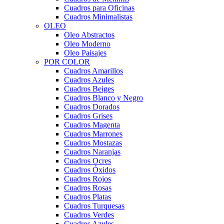
Cuadros para Oficinas
Cuadros Minimalistas
OLEO
Oleo Abstractos
Oleo Moderno
Oleo Paisajes
POR COLOR
Cuadros Amarillos
Cuadros Azules
Cuadros Beiges
Cuadros Blanco y Negro
Cuadros Dorados
Cuadros Grises
Cuadros Magenta
Cuadros Marrones
Cuadros Mostazas
Cuadros Naranjas
Cuadros Ocres
Cuadros Óxidos
Cuadros Rojos
Cuadros Rosas
Cuadros Platas
Cuadros Turquesas
Cuadros Verdes
Cuadros Azules