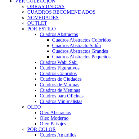
VER COLECCIÓN
OBRAS ÚNICAS
CUADROS RECOMENDADOS
NOVEDADES
OUTLET
POR ESTILO
Cuadros Abstractos
Cuadros Abstractos Coloridos
Cuadros Abstracto Salón
Cuadros Abstractos Grandes
Cuadros Abstractos Pequeños
Cuadros Wabi Sabi
Cuadros Figurativos
Cuadros Coloridos
Cuadros de Ciudades
Cuadros de Marinas
Cuadros de Meninas
Cuadros para Oficinas
Cuadros Minimalistas
OLEO
Oleo Abstractos
Oleo Moderno
Oleo Paisajes
POR COLOR
Cuadros Amarillos