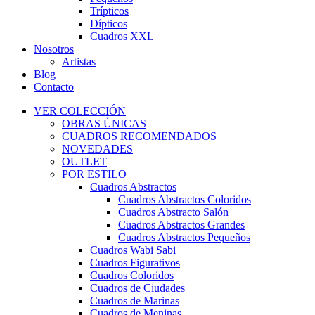
Trípticos
Dípticos
Cuadros XXL
Nosotros
Artistas
Blog
Contacto
VER COLECCIÓN
OBRAS ÚNICAS
CUADROS RECOMENDADOS
NOVEDADES
OUTLET
POR ESTILO
Cuadros Abstractos
Cuadros Abstractos Coloridos
Cuadros Abstracto Salón
Cuadros Abstractos Grandes
Cuadros Abstractos Pequeños
Cuadros Wabi Sabi
Cuadros Figurativos
Cuadros Coloridos
Cuadros de Ciudades
Cuadros de Marinas
Cuadros de Meninas