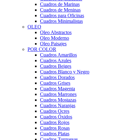
Cuadros de Marinas
Cuadros de Meninas
Cuadros para Oficinas
Cuadros Minimalistas
OLEO
Oleo Abstractos
Oleo Moderno
Oleo Paisajes
POR COLOR
Cuadros Amarillos
Cuadros Azules
Cuadros Beiges
Cuadros Blanco y Negro
Cuadros Dorados
Cuadros Grises
Cuadros Magenta
Cuadros Marrones
Cuadros Mostazas
Cuadros Naranjas
Cuadros Ocres
Cuadros Óxidos
Cuadros Rojos
Cuadros Rosas
Cuadros Platas
Cuadros Turquesas