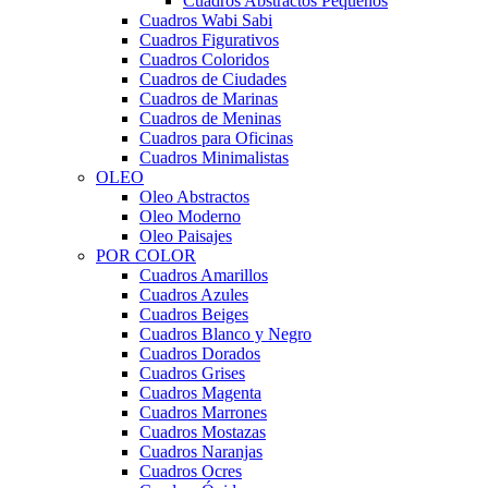
Cuadros Abstractos Pequeños
Cuadros Wabi Sabi
Cuadros Figurativos
Cuadros Coloridos
Cuadros de Ciudades
Cuadros de Marinas
Cuadros de Meninas
Cuadros para Oficinas
Cuadros Minimalistas
OLEO
Oleo Abstractos
Oleo Moderno
Oleo Paisajes
POR COLOR
Cuadros Amarillos
Cuadros Azules
Cuadros Beiges
Cuadros Blanco y Negro
Cuadros Dorados
Cuadros Grises
Cuadros Magenta
Cuadros Marrones
Cuadros Mostazas
Cuadros Naranjas
Cuadros Ocres