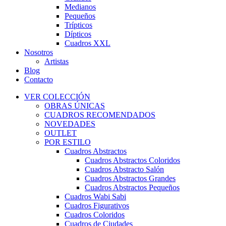
Medianos
Pequeños
Trípticos
Dípticos
Cuadros XXL
Nosotros
Artistas
Blog
Contacto
VER COLECCIÓN
OBRAS ÚNICAS
CUADROS RECOMENDADOS
NOVEDADES
OUTLET
POR ESTILO
Cuadros Abstractos
Cuadros Abstractos Coloridos
Cuadros Abstracto Salón
Cuadros Abstractos Grandes
Cuadros Abstractos Pequeños
Cuadros Wabi Sabi
Cuadros Figurativos
Cuadros Coloridos
Cuadros de Ciudades