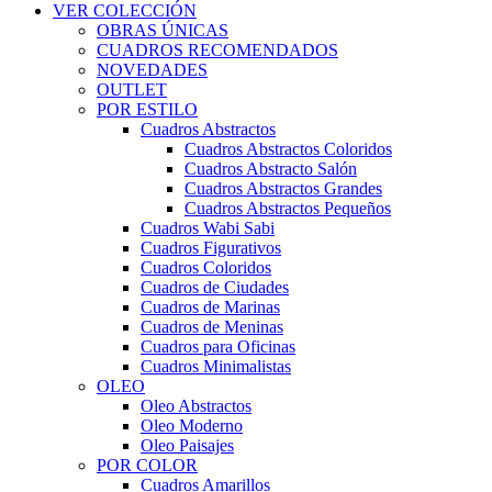
VER COLECCIÓN
OBRAS ÚNICAS
CUADROS RECOMENDADOS
NOVEDADES
OUTLET
POR ESTILO
Cuadros Abstractos
Cuadros Abstractos Coloridos
Cuadros Abstracto Salón
Cuadros Abstractos Grandes
Cuadros Abstractos Pequeños
Cuadros Wabi Sabi
Cuadros Figurativos
Cuadros Coloridos
Cuadros de Ciudades
Cuadros de Marinas
Cuadros de Meninas
Cuadros para Oficinas
Cuadros Minimalistas
OLEO
Oleo Abstractos
Oleo Moderno
Oleo Paisajes
POR COLOR
Cuadros Amarillos