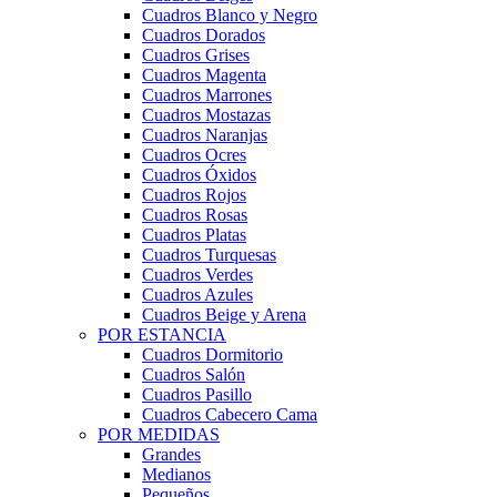
Cuadros Blanco y Negro
Cuadros Dorados
Cuadros Grises
Cuadros Magenta
Cuadros Marrones
Cuadros Mostazas
Cuadros Naranjas
Cuadros Ocres
Cuadros Óxidos
Cuadros Rojos
Cuadros Rosas
Cuadros Platas
Cuadros Turquesas
Cuadros Verdes
Cuadros Azules
Cuadros Beige y Arena
POR ESTANCIA
Cuadros Dormitorio
Cuadros Salón
Cuadros Pasillo
Cuadros Cabecero Cama
POR MEDIDAS
Grandes
Medianos
Pequeños