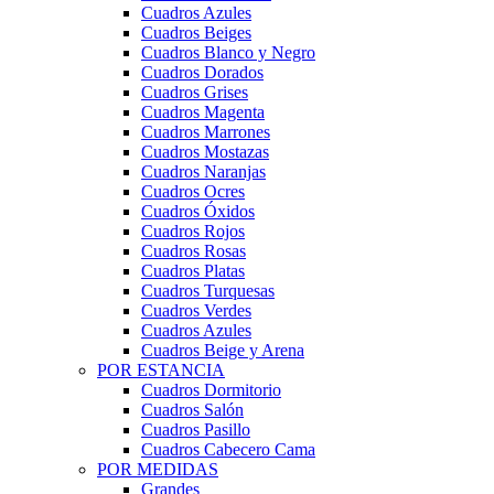
Cuadros Azules
Cuadros Beiges
Cuadros Blanco y Negro
Cuadros Dorados
Cuadros Grises
Cuadros Magenta
Cuadros Marrones
Cuadros Mostazas
Cuadros Naranjas
Cuadros Ocres
Cuadros Óxidos
Cuadros Rojos
Cuadros Rosas
Cuadros Platas
Cuadros Turquesas
Cuadros Verdes
Cuadros Azules
Cuadros Beige y Arena
POR ESTANCIA
Cuadros Dormitorio
Cuadros Salón
Cuadros Pasillo
Cuadros Cabecero Cama
POR MEDIDAS
Grandes