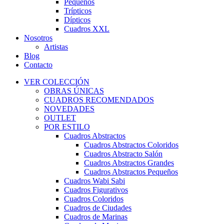
Pequeños
Trípticos
Dípticos
Cuadros XXL
Nosotros
Artistas
Blog
Contacto
VER COLECCIÓN
OBRAS ÚNICAS
CUADROS RECOMENDADOS
NOVEDADES
OUTLET
POR ESTILO
Cuadros Abstractos
Cuadros Abstractos Coloridos
Cuadros Abstracto Salón
Cuadros Abstractos Grandes
Cuadros Abstractos Pequeños
Cuadros Wabi Sabi
Cuadros Figurativos
Cuadros Coloridos
Cuadros de Ciudades
Cuadros de Marinas