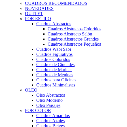
CUADROS RECOMENDADOS
NOVEDADES
OUTLET
POR ESTILO
Cuadros Abstractos
Cuadros Abstractos Coloridos
Cuadros Abstracto Salón
Cuadros Abstractos Grandes
Cuadros Abstractos Pequeños
Cuadros Wabi Sabi
Cuadros Figurativos
Cuadros Coloridos
Cuadros de Ciudades
Cuadros de Marinas
Cuadros de Meninas
Cuadros para Oficinas
Cuadros Minimalistas
OLEO
Oleo Abstractos
Oleo Moderno
Oleo Paisajes
POR COLOR
Cuadros Amarillos
Cuadros Azules
Cuadros Beiges