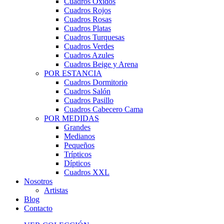
Cuadros Óxidos
Cuadros Rojos
Cuadros Rosas
Cuadros Platas
Cuadros Turquesas
Cuadros Verdes
Cuadros Azules
Cuadros Beige y Arena
POR ESTANCIA
Cuadros Dormitorio
Cuadros Salón
Cuadros Pasillo
Cuadros Cabecero Cama
POR MEDIDAS
Grandes
Medianos
Pequeños
Trípticos
Dípticos
Cuadros XXL
Nosotros
Artistas
Blog
Contacto