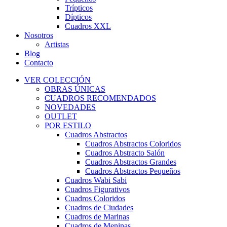
Trípticos
Dípticos
Cuadros XXL
Nosotros
Artistas
Blog
Contacto
VER COLECCIÓN
OBRAS ÚNICAS
CUADROS RECOMENDADOS
NOVEDADES
OUTLET
POR ESTILO
Cuadros Abstractos
Cuadros Abstractos Coloridos
Cuadros Abstracto Salón
Cuadros Abstractos Grandes
Cuadros Abstractos Pequeños
Cuadros Wabi Sabi
Cuadros Figurativos
Cuadros Coloridos
Cuadros de Ciudades
Cuadros de Marinas
Cuadros de Meninas