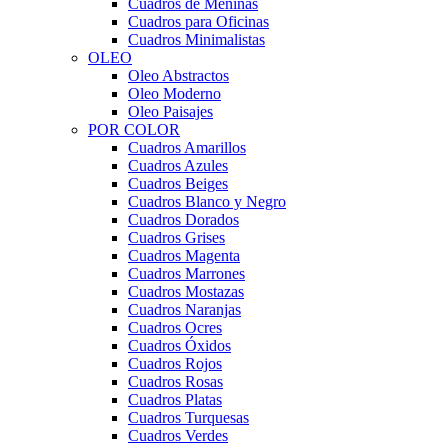
Cuadros de Meninas
Cuadros para Oficinas
Cuadros Minimalistas
OLEO
Oleo Abstractos
Oleo Moderno
Oleo Paisajes
POR COLOR
Cuadros Amarillos
Cuadros Azules
Cuadros Beiges
Cuadros Blanco y Negro
Cuadros Dorados
Cuadros Grises
Cuadros Magenta
Cuadros Marrones
Cuadros Mostazas
Cuadros Naranjas
Cuadros Ocres
Cuadros Óxidos
Cuadros Rojos
Cuadros Rosas
Cuadros Platas
Cuadros Turquesas
Cuadros Verdes