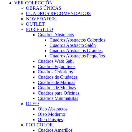
VER COLECCIÓN
OBRAS ÚNICAS
CUADROS RECOMENDADOS
NOVEDADES
OUTLET
POR ESTILO
Cuadros Abstractos
Cuadros Abstractos Coloridos
Cuadros Abstracto Salón
Cuadros Abstractos Grandes
Cuadros Abstractos Pequeños
Cuadros Wabi Sabi
Cuadros Figurativos
Cuadros Coloridos
Cuadros de Ciudades
Cuadros de Marinas
Cuadros de Meninas
Cuadros para Oficinas
Cuadros Minimalistas
OLEO
Oleo Abstractos
Oleo Moderno
Oleo Paisajes
POR COLOR
Cuadros Amarillos