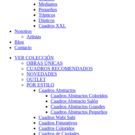
Medianos
Pequeños
Trípticos
Dípticos
Cuadros XXL
Nosotros
Artistas
Blog
Contacto
VER COLECCIÓN
OBRAS ÚNICAS
CUADROS RECOMENDADOS
NOVEDADES
OUTLET
POR ESTILO
Cuadros Abstractos
Cuadros Abstractos Coloridos
Cuadros Abstracto Salón
Cuadros Abstractos Grandes
Cuadros Abstractos Pequeños
Cuadros Wabi Sabi
Cuadros Figurativos
Cuadros Coloridos
Cuadros de Ciudades