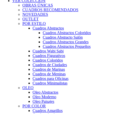
VER COLECCIÓN
OBRAS ÚNICAS
CUADROS RECOMENDADOS
NOVEDADES
OUTLET
POR ESTILO
Cuadros Abstractos
Cuadros Abstractos Coloridos
Cuadros Abstracto Salón
Cuadros Abstractos Grandes
Cuadros Abstractos Pequeños
Cuadros Wabi Sabi
Cuadros Figurativos
Cuadros Coloridos
Cuadros de Ciudades
Cuadros de Marinas
Cuadros de Meninas
Cuadros para Oficinas
Cuadros Minimalistas
OLEO
Oleo Abstractos
Oleo Moderno
Oleo Paisajes
POR COLOR
Cuadros Amarillos