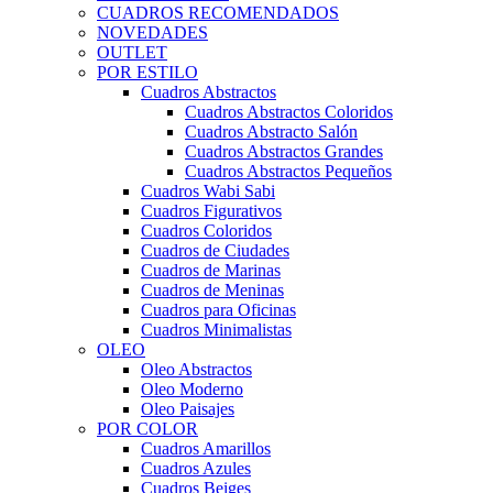
CUADROS RECOMENDADOS
NOVEDADES
OUTLET
POR ESTILO
Cuadros Abstractos
Cuadros Abstractos Coloridos
Cuadros Abstracto Salón
Cuadros Abstractos Grandes
Cuadros Abstractos Pequeños
Cuadros Wabi Sabi
Cuadros Figurativos
Cuadros Coloridos
Cuadros de Ciudades
Cuadros de Marinas
Cuadros de Meninas
Cuadros para Oficinas
Cuadros Minimalistas
OLEO
Oleo Abstractos
Oleo Moderno
Oleo Paisajes
POR COLOR
Cuadros Amarillos
Cuadros Azules
Cuadros Beiges