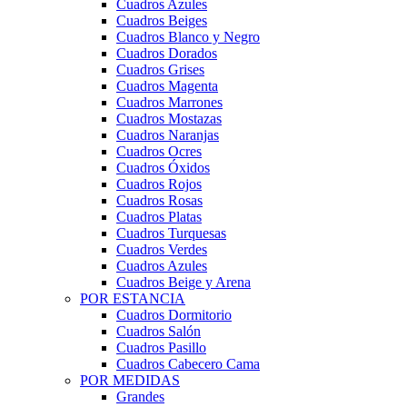
Cuadros Azules
Cuadros Beiges
Cuadros Blanco y Negro
Cuadros Dorados
Cuadros Grises
Cuadros Magenta
Cuadros Marrones
Cuadros Mostazas
Cuadros Naranjas
Cuadros Ocres
Cuadros Óxidos
Cuadros Rojos
Cuadros Rosas
Cuadros Platas
Cuadros Turquesas
Cuadros Verdes
Cuadros Azules
Cuadros Beige y Arena
POR ESTANCIA
Cuadros Dormitorio
Cuadros Salón
Cuadros Pasillo
Cuadros Cabecero Cama
POR MEDIDAS
Grandes