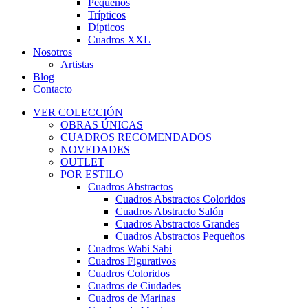
Pequeños
Trípticos
Dípticos
Cuadros XXL
Nosotros
Artistas
Blog
Contacto
VER COLECCIÓN
OBRAS ÚNICAS
CUADROS RECOMENDADOS
NOVEDADES
OUTLET
POR ESTILO
Cuadros Abstractos
Cuadros Abstractos Coloridos
Cuadros Abstracto Salón
Cuadros Abstractos Grandes
Cuadros Abstractos Pequeños
Cuadros Wabi Sabi
Cuadros Figurativos
Cuadros Coloridos
Cuadros de Ciudades
Cuadros de Marinas