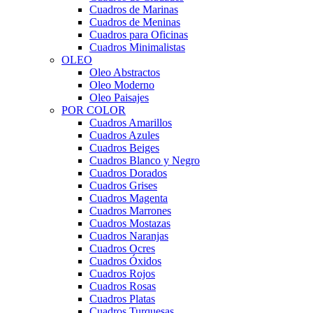
Cuadros de Marinas
Cuadros de Meninas
Cuadros para Oficinas
Cuadros Minimalistas
OLEO
Oleo Abstractos
Oleo Moderno
Oleo Paisajes
POR COLOR
Cuadros Amarillos
Cuadros Azules
Cuadros Beiges
Cuadros Blanco y Negro
Cuadros Dorados
Cuadros Grises
Cuadros Magenta
Cuadros Marrones
Cuadros Mostazas
Cuadros Naranjas
Cuadros Ocres
Cuadros Óxidos
Cuadros Rojos
Cuadros Rosas
Cuadros Platas
Cuadros Turquesas