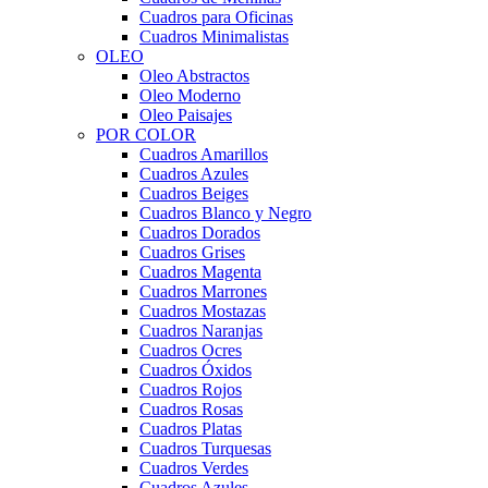
Cuadros para Oficinas
Cuadros Minimalistas
OLEO
Oleo Abstractos
Oleo Moderno
Oleo Paisajes
POR COLOR
Cuadros Amarillos
Cuadros Azules
Cuadros Beiges
Cuadros Blanco y Negro
Cuadros Dorados
Cuadros Grises
Cuadros Magenta
Cuadros Marrones
Cuadros Mostazas
Cuadros Naranjas
Cuadros Ocres
Cuadros Óxidos
Cuadros Rojos
Cuadros Rosas
Cuadros Platas
Cuadros Turquesas
Cuadros Verdes
Cuadros Azules