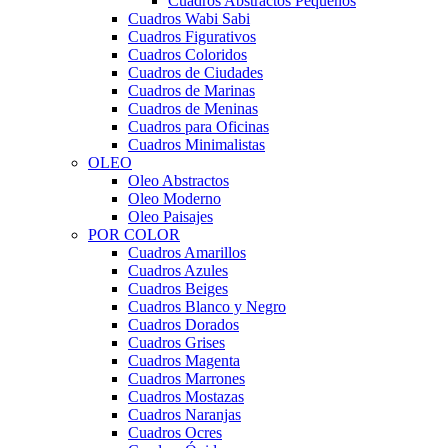
Cuadros Abstractos Pequeños
Cuadros Wabi Sabi
Cuadros Figurativos
Cuadros Coloridos
Cuadros de Ciudades
Cuadros de Marinas
Cuadros de Meninas
Cuadros para Oficinas
Cuadros Minimalistas
OLEO
Oleo Abstractos
Oleo Moderno
Oleo Paisajes
POR COLOR
Cuadros Amarillos
Cuadros Azules
Cuadros Beiges
Cuadros Blanco y Negro
Cuadros Dorados
Cuadros Grises
Cuadros Magenta
Cuadros Marrones
Cuadros Mostazas
Cuadros Naranjas
Cuadros Ocres