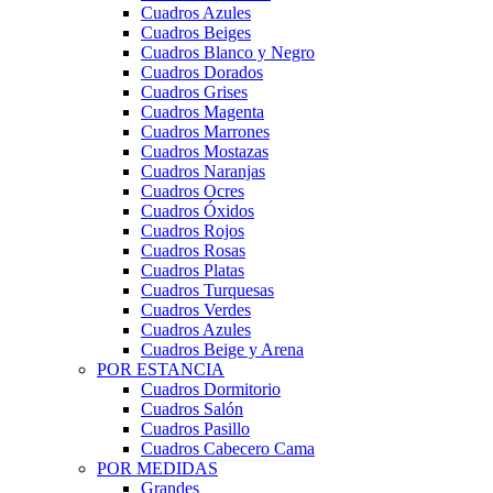
Cuadros Azules
Cuadros Beiges
Cuadros Blanco y Negro
Cuadros Dorados
Cuadros Grises
Cuadros Magenta
Cuadros Marrones
Cuadros Mostazas
Cuadros Naranjas
Cuadros Ocres
Cuadros Óxidos
Cuadros Rojos
Cuadros Rosas
Cuadros Platas
Cuadros Turquesas
Cuadros Verdes
Cuadros Azules
Cuadros Beige y Arena
POR ESTANCIA
Cuadros Dormitorio
Cuadros Salón
Cuadros Pasillo
Cuadros Cabecero Cama
POR MEDIDAS
Grandes