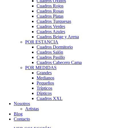
Cuadros Óxidos
Cuadros Rojos
Cuadros Rosas
Cuadros Platas
Cuadros Turquesas
Cuadros Verdes
Cuadros Azules
Cuadros Beige y Arena
POR ESTANCIA
Cuadros Dormitorio
Cuadros Salón
Cuadros Pasillo
Cuadros Cabecero Cama
POR MEDIDAS
Grandes
Medianos
Pequeños
Trípticos
Dípticos
Cuadros XXL
Nosotros
Artistas
Blog
Contacto