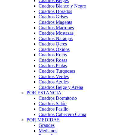
Cuadros Beiges
Cuadros Blanco y Negro
Cuadros Dorados
Cuadros Grises
Cuadros Magenta
Cuadros Marrones
Cuadros Mostazas
Cuadros Naranjas
Cuadros Ocres
Cuadros Óxidos
Cuadros Rojos
Cuadros Rosas
Cuadros Platas
Cuadros Turquesas
Cuadros Verdes
Cuadros Azules
Cuadros Beige y Arena
POR ESTANCIA
Cuadros Dormitorio
Cuadros Salón
Cuadros Pasillo
Cuadros Cabecero Cama
POR MEDIDAS
Grandes
Medianos