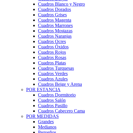
Cuadros Blanco y Negro
Cuadros Dorados
Cuadros Grises
Cuadros Magenta
Cuadros Marrones
Cuadros Mostazas
Cuadros Naranjas
Cuadros Ocres
Cuadros Óxidos
Cuadros Rojos
Cuadros Rosas
Cuadros Platas
Cuadros Turquesas
Cuadros Verdes
Cuadros Azules
Cuadros Beige y Arena
POR ESTANCIA
Cuadros Dormitorio
Cuadros Salón
Cuadros Pasillo
Cuadros Cabecero Cama
POR MEDIDAS
Grandes
Medianos
Pequeños