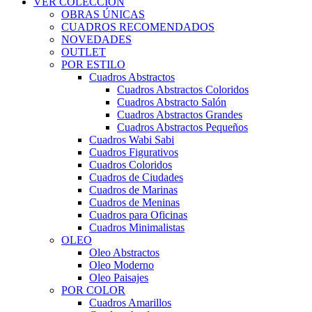
VER COLECCIÓN
OBRAS ÚNICAS
CUADROS RECOMENDADOS
NOVEDADES
OUTLET
POR ESTILO
Cuadros Abstractos
Cuadros Abstractos Coloridos
Cuadros Abstracto Salón
Cuadros Abstractos Grandes
Cuadros Abstractos Pequeños
Cuadros Wabi Sabi
Cuadros Figurativos
Cuadros Coloridos
Cuadros de Ciudades
Cuadros de Marinas
Cuadros de Meninas
Cuadros para Oficinas
Cuadros Minimalistas
OLEO
Oleo Abstractos
Oleo Moderno
Oleo Paisajes
POR COLOR
Cuadros Amarillos