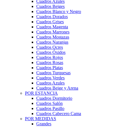
Cuadros Azules
Cuadros Beiges
Cuadros Blanco y Negro
Cuadros Dorados
Cuadros Grises
Cuadros Magenta
Cuadros Marrones
Cuadros Mostazas
Cuadros Naranjas
Cuadros Ocres
Cuadros Óxidos
Cuadros Rojos
Cuadros Rosas
Cuadros Platas
Cuadros Turquesas
Cuadros Verdes
Cuadros Azules
Cuadros Beige y Arena
POR ESTANCIA
Cuadros Dormitorio
Cuadros Salón
Cuadros Pasillo
Cuadros Cabecero Cama
POR MEDIDAS
Grandes