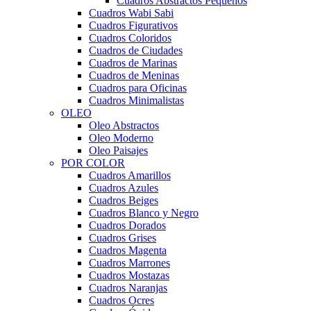
Cuadros Abstractos Pequeños
Cuadros Wabi Sabi
Cuadros Figurativos
Cuadros Coloridos
Cuadros de Ciudades
Cuadros de Marinas
Cuadros de Meninas
Cuadros para Oficinas
Cuadros Minimalistas
OLEO
Oleo Abstractos
Oleo Moderno
Oleo Paisajes
POR COLOR
Cuadros Amarillos
Cuadros Azules
Cuadros Beiges
Cuadros Blanco y Negro
Cuadros Dorados
Cuadros Grises
Cuadros Magenta
Cuadros Marrones
Cuadros Mostazas
Cuadros Naranjas
Cuadros Ocres