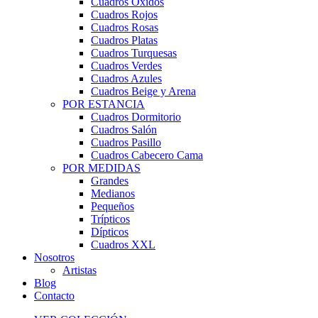
Cuadros Óxidos
Cuadros Rojos
Cuadros Rosas
Cuadros Platas
Cuadros Turquesas
Cuadros Verdes
Cuadros Azules
Cuadros Beige y Arena
POR ESTANCIA
Cuadros Dormitorio
Cuadros Salón
Cuadros Pasillo
Cuadros Cabecero Cama
POR MEDIDAS
Grandes
Medianos
Pequeños
Trípticos
Dípticos
Cuadros XXL
Nosotros
Artistas
Blog
Contacto