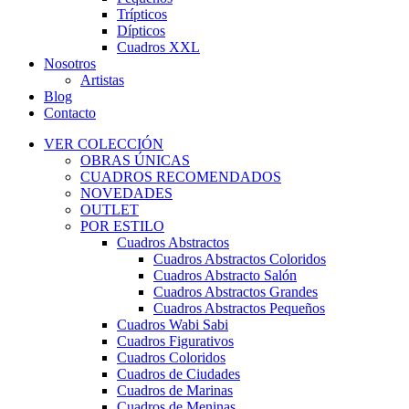
Trípticos
Dípticos
Cuadros XXL
Nosotros
Artistas
Blog
Contacto
VER COLECCIÓN
OBRAS ÚNICAS
CUADROS RECOMENDADOS
NOVEDADES
OUTLET
POR ESTILO
Cuadros Abstractos
Cuadros Abstractos Coloridos
Cuadros Abstracto Salón
Cuadros Abstractos Grandes
Cuadros Abstractos Pequeños
Cuadros Wabi Sabi
Cuadros Figurativos
Cuadros Coloridos
Cuadros de Ciudades
Cuadros de Marinas
Cuadros de Meninas