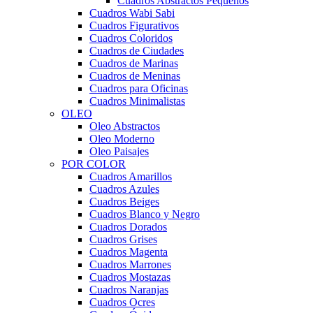
Cuadros Abstractos Pequeños
Cuadros Wabi Sabi
Cuadros Figurativos
Cuadros Coloridos
Cuadros de Ciudades
Cuadros de Marinas
Cuadros de Meninas
Cuadros para Oficinas
Cuadros Minimalistas
OLEO
Oleo Abstractos
Oleo Moderno
Oleo Paisajes
POR COLOR
Cuadros Amarillos
Cuadros Azules
Cuadros Beiges
Cuadros Blanco y Negro
Cuadros Dorados
Cuadros Grises
Cuadros Magenta
Cuadros Marrones
Cuadros Mostazas
Cuadros Naranjas
Cuadros Ocres