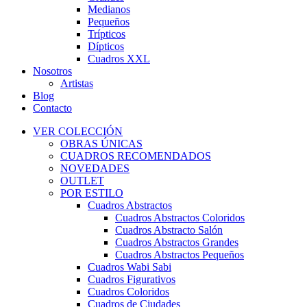
Medianos
Pequeños
Trípticos
Dípticos
Cuadros XXL
Nosotros
Artistas
Blog
Contacto
VER COLECCIÓN
OBRAS ÚNICAS
CUADROS RECOMENDADOS
NOVEDADES
OUTLET
POR ESTILO
Cuadros Abstractos
Cuadros Abstractos Coloridos
Cuadros Abstracto Salón
Cuadros Abstractos Grandes
Cuadros Abstractos Pequeños
Cuadros Wabi Sabi
Cuadros Figurativos
Cuadros Coloridos
Cuadros de Ciudades