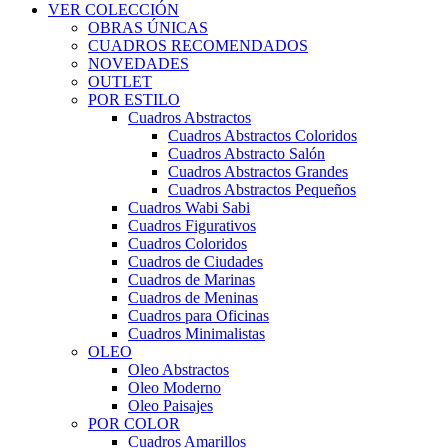
VER COLECCIÓN
OBRAS ÚNICAS
CUADROS RECOMENDADOS
NOVEDADES
OUTLET
POR ESTILO
Cuadros Abstractos
Cuadros Abstractos Coloridos
Cuadros Abstracto Salón
Cuadros Abstractos Grandes
Cuadros Abstractos Pequeños
Cuadros Wabi Sabi
Cuadros Figurativos
Cuadros Coloridos
Cuadros de Ciudades
Cuadros de Marinas
Cuadros de Meninas
Cuadros para Oficinas
Cuadros Minimalistas
OLEO
Oleo Abstractos
Oleo Moderno
Oleo Paisajes
POR COLOR
Cuadros Amarillos