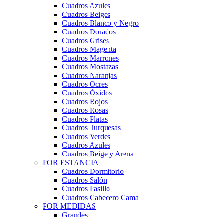
Cuadros Azules
Cuadros Beiges
Cuadros Blanco y Negro
Cuadros Dorados
Cuadros Grises
Cuadros Magenta
Cuadros Marrones
Cuadros Mostazas
Cuadros Naranjas
Cuadros Ocres
Cuadros Óxidos
Cuadros Rojos
Cuadros Rosas
Cuadros Platas
Cuadros Turquesas
Cuadros Verdes
Cuadros Azules
Cuadros Beige y Arena
POR ESTANCIA
Cuadros Dormitorio
Cuadros Salón
Cuadros Pasillo
Cuadros Cabecero Cama
POR MEDIDAS
Grandes