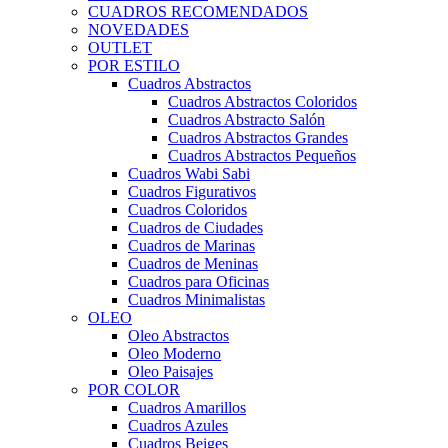
CUADROS RECOMENDADOS
NOVEDADES
OUTLET
POR ESTILO
Cuadros Abstractos
Cuadros Abstractos Coloridos
Cuadros Abstracto Salón
Cuadros Abstractos Grandes
Cuadros Abstractos Pequeños
Cuadros Wabi Sabi
Cuadros Figurativos
Cuadros Coloridos
Cuadros de Ciudades
Cuadros de Marinas
Cuadros de Meninas
Cuadros para Oficinas
Cuadros Minimalistas
OLEO
Oleo Abstractos
Oleo Moderno
Oleo Paisajes
POR COLOR
Cuadros Amarillos
Cuadros Azules
Cuadros Beiges