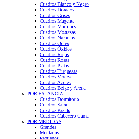
Cuadros Blanco y Negro
Cuadros Dorados
Cuadros Grises
Cuadros Magenta
Cuadros Marrones
Cuadros Mostazas
Cuadros Naranjas
Cuadros Ocres
Cuadros Óxidos
Cuadros Rojos
Cuadros Rosas
Cuadros Platas
Cuadros Turquesas
Cuadros Verdes
Cuadros Azules
Cuadros Beige y Arena
POR ESTANCIA
Cuadros Dormitorio
Cuadros Salón
Cuadros Pasillo
Cuadros Cabecero Cama
POR MEDIDAS
Grandes
Medianos
Pequeños