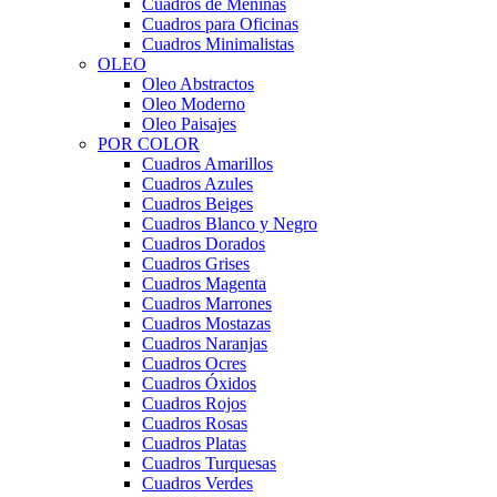
Cuadros de Meninas
Cuadros para Oficinas
Cuadros Minimalistas
OLEO
Oleo Abstractos
Oleo Moderno
Oleo Paisajes
POR COLOR
Cuadros Amarillos
Cuadros Azules
Cuadros Beiges
Cuadros Blanco y Negro
Cuadros Dorados
Cuadros Grises
Cuadros Magenta
Cuadros Marrones
Cuadros Mostazas
Cuadros Naranjas
Cuadros Ocres
Cuadros Óxidos
Cuadros Rojos
Cuadros Rosas
Cuadros Platas
Cuadros Turquesas
Cuadros Verdes