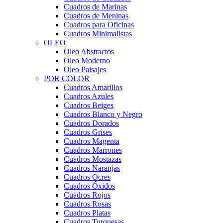
Cuadros de Marinas
Cuadros de Meninas
Cuadros para Oficinas
Cuadros Minimalistas
OLEO
Oleo Abstractos
Oleo Moderno
Oleo Paisajes
POR COLOR
Cuadros Amarillos
Cuadros Azules
Cuadros Beiges
Cuadros Blanco y Negro
Cuadros Dorados
Cuadros Grises
Cuadros Magenta
Cuadros Marrones
Cuadros Mostazas
Cuadros Naranjas
Cuadros Ocres
Cuadros Óxidos
Cuadros Rojos
Cuadros Rosas
Cuadros Platas
Cuadros Turquesas