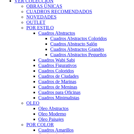
VER COLECCIÓN
OBRAS ÚNICAS
CUADROS RECOMENDADOS
NOVEDADES
OUTLET
POR ESTILO
Cuadros Abstractos
Cuadros Abstractos Coloridos
Cuadros Abstracto Salón
Cuadros Abstractos Grandes
Cuadros Abstractos Pequeños
Cuadros Wabi Sabi
Cuadros Figurativos
Cuadros Coloridos
Cuadros de Ciudades
Cuadros de Marinas
Cuadros de Meninas
Cuadros para Oficinas
Cuadros Minimalistas
OLEO
Oleo Abstractos
Oleo Moderno
Oleo Paisajes
POR COLOR
Cuadros Amarillos