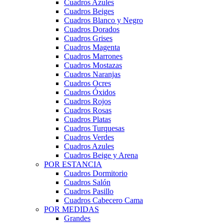
Cuadros Azules
Cuadros Beiges
Cuadros Blanco y Negro
Cuadros Dorados
Cuadros Grises
Cuadros Magenta
Cuadros Marrones
Cuadros Mostazas
Cuadros Naranjas
Cuadros Ocres
Cuadros Óxidos
Cuadros Rojos
Cuadros Rosas
Cuadros Platas
Cuadros Turquesas
Cuadros Verdes
Cuadros Azules
Cuadros Beige y Arena
POR ESTANCIA
Cuadros Dormitorio
Cuadros Salón
Cuadros Pasillo
Cuadros Cabecero Cama
POR MEDIDAS
Grandes