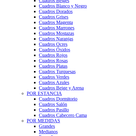
Cuadros Beiges
Cuadros Blanco y Negro
Cuadros Dorados
Cuadros Grises
Cuadros Magenta
Cuadros Marrones
Cuadros Mostazas
Cuadros Naranjas
Cuadros Ocres
Cuadros Óxidos
Cuadros Rojos
Cuadros Rosas
Cuadros Platas
Cuadros Turquesas
Cuadros Verdes
Cuadros Azules
Cuadros Beige y Arena
POR ESTANCIA
Cuadros Dormitorio
Cuadros Salón
Cuadros Pasillo
Cuadros Cabecero Cama
POR MEDIDAS
Grandes
Medianos