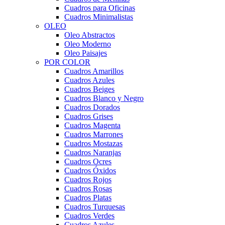
Cuadros para Oficinas
Cuadros Minimalistas
OLEO
Oleo Abstractos
Oleo Moderno
Oleo Paisajes
POR COLOR
Cuadros Amarillos
Cuadros Azules
Cuadros Beiges
Cuadros Blanco y Negro
Cuadros Dorados
Cuadros Grises
Cuadros Magenta
Cuadros Marrones
Cuadros Mostazas
Cuadros Naranjas
Cuadros Ocres
Cuadros Óxidos
Cuadros Rojos
Cuadros Rosas
Cuadros Platas
Cuadros Turquesas
Cuadros Verdes
Cuadros Azules