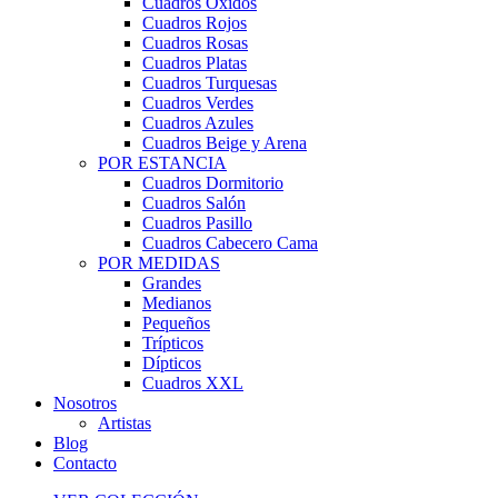
Cuadros Óxidos
Cuadros Rojos
Cuadros Rosas
Cuadros Platas
Cuadros Turquesas
Cuadros Verdes
Cuadros Azules
Cuadros Beige y Arena
POR ESTANCIA
Cuadros Dormitorio
Cuadros Salón
Cuadros Pasillo
Cuadros Cabecero Cama
POR MEDIDAS
Grandes
Medianos
Pequeños
Trípticos
Dípticos
Cuadros XXL
Nosotros
Artistas
Blog
Contacto