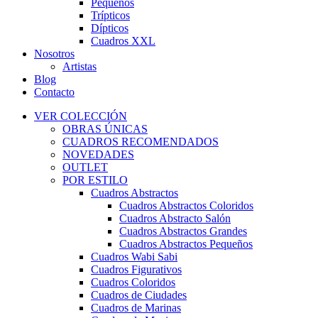
Pequeños
Trípticos
Dípticos
Cuadros XXL
Nosotros
Artistas
Blog
Contacto
VER COLECCIÓN
OBRAS ÚNICAS
CUADROS RECOMENDADOS
NOVEDADES
OUTLET
POR ESTILO
Cuadros Abstractos
Cuadros Abstractos Coloridos
Cuadros Abstracto Salón
Cuadros Abstractos Grandes
Cuadros Abstractos Pequeños
Cuadros Wabi Sabi
Cuadros Figurativos
Cuadros Coloridos
Cuadros de Ciudades
Cuadros de Marinas