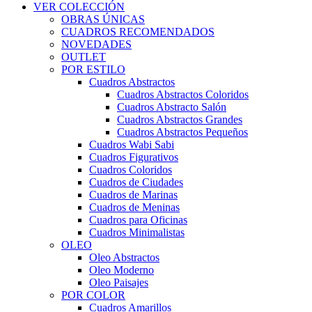
VER COLECCIÓN
OBRAS ÚNICAS
CUADROS RECOMENDADOS
NOVEDADES
OUTLET
POR ESTILO
Cuadros Abstractos
Cuadros Abstractos Coloridos
Cuadros Abstracto Salón
Cuadros Abstractos Grandes
Cuadros Abstractos Pequeños
Cuadros Wabi Sabi
Cuadros Figurativos
Cuadros Coloridos
Cuadros de Ciudades
Cuadros de Marinas
Cuadros de Meninas
Cuadros para Oficinas
Cuadros Minimalistas
OLEO
Oleo Abstractos
Oleo Moderno
Oleo Paisajes
POR COLOR
Cuadros Amarillos