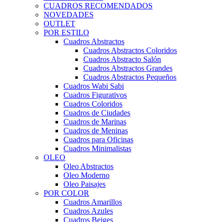
CUADROS RECOMENDADOS
NOVEDADES
OUTLET
POR ESTILO
Cuadros Abstractos
Cuadros Abstractos Coloridos
Cuadros Abstracto Salón
Cuadros Abstractos Grandes
Cuadros Abstractos Pequeños
Cuadros Wabi Sabi
Cuadros Figurativos
Cuadros Coloridos
Cuadros de Ciudades
Cuadros de Marinas
Cuadros de Meninas
Cuadros para Oficinas
Cuadros Minimalistas
OLEO
Oleo Abstractos
Oleo Moderno
Oleo Paisajes
POR COLOR
Cuadros Amarillos
Cuadros Azules
Cuadros Beiges