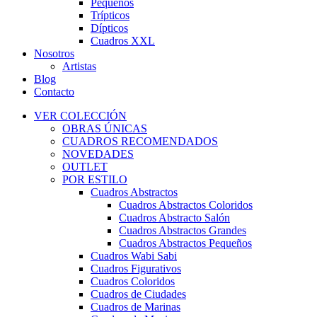
Pequeños
Trípticos
Dípticos
Cuadros XXL
Nosotros
Artistas
Blog
Contacto
VER COLECCIÓN
OBRAS ÚNICAS
CUADROS RECOMENDADOS
NOVEDADES
OUTLET
POR ESTILO
Cuadros Abstractos
Cuadros Abstractos Coloridos
Cuadros Abstracto Salón
Cuadros Abstractos Grandes
Cuadros Abstractos Pequeños
Cuadros Wabi Sabi
Cuadros Figurativos
Cuadros Coloridos
Cuadros de Ciudades
Cuadros de Marinas