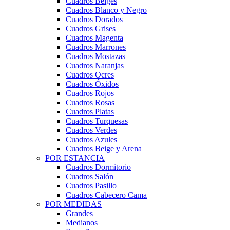
Cuadros Beiges
Cuadros Blanco y Negro
Cuadros Dorados
Cuadros Grises
Cuadros Magenta
Cuadros Marrones
Cuadros Mostazas
Cuadros Naranjas
Cuadros Ocres
Cuadros Óxidos
Cuadros Rojos
Cuadros Rosas
Cuadros Platas
Cuadros Turquesas
Cuadros Verdes
Cuadros Azules
Cuadros Beige y Arena
POR ESTANCIA
Cuadros Dormitorio
Cuadros Salón
Cuadros Pasillo
Cuadros Cabecero Cama
POR MEDIDAS
Grandes
Medianos