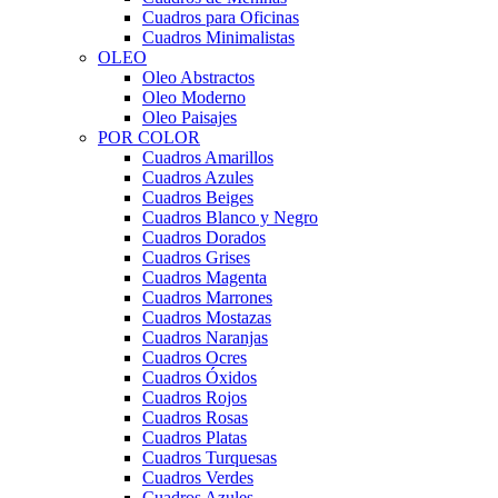
Cuadros para Oficinas
Cuadros Minimalistas
OLEO
Oleo Abstractos
Oleo Moderno
Oleo Paisajes
POR COLOR
Cuadros Amarillos
Cuadros Azules
Cuadros Beiges
Cuadros Blanco y Negro
Cuadros Dorados
Cuadros Grises
Cuadros Magenta
Cuadros Marrones
Cuadros Mostazas
Cuadros Naranjas
Cuadros Ocres
Cuadros Óxidos
Cuadros Rojos
Cuadros Rosas
Cuadros Platas
Cuadros Turquesas
Cuadros Verdes
Cuadros Azules