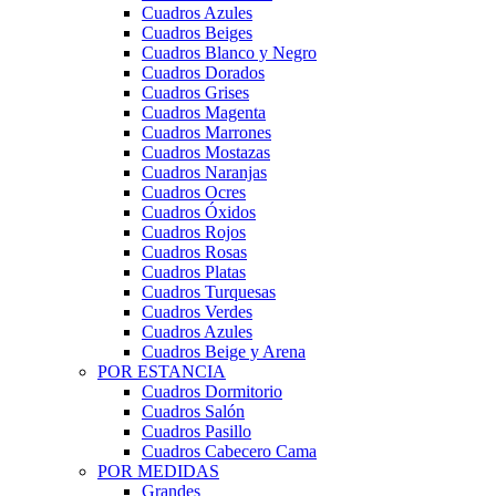
Cuadros Azules
Cuadros Beiges
Cuadros Blanco y Negro
Cuadros Dorados
Cuadros Grises
Cuadros Magenta
Cuadros Marrones
Cuadros Mostazas
Cuadros Naranjas
Cuadros Ocres
Cuadros Óxidos
Cuadros Rojos
Cuadros Rosas
Cuadros Platas
Cuadros Turquesas
Cuadros Verdes
Cuadros Azules
Cuadros Beige y Arena
POR ESTANCIA
Cuadros Dormitorio
Cuadros Salón
Cuadros Pasillo
Cuadros Cabecero Cama
POR MEDIDAS
Grandes