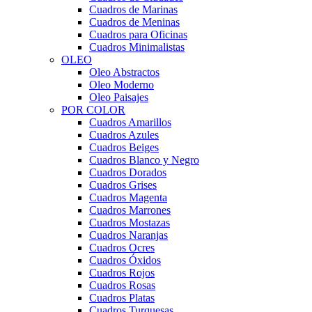
Cuadros de Marinas
Cuadros de Meninas
Cuadros para Oficinas
Cuadros Minimalistas
OLEO
Oleo Abstractos
Oleo Moderno
Oleo Paisajes
POR COLOR
Cuadros Amarillos
Cuadros Azules
Cuadros Beiges
Cuadros Blanco y Negro
Cuadros Dorados
Cuadros Grises
Cuadros Magenta
Cuadros Marrones
Cuadros Mostazas
Cuadros Naranjas
Cuadros Ocres
Cuadros Óxidos
Cuadros Rojos
Cuadros Rosas
Cuadros Platas
Cuadros Turquesas