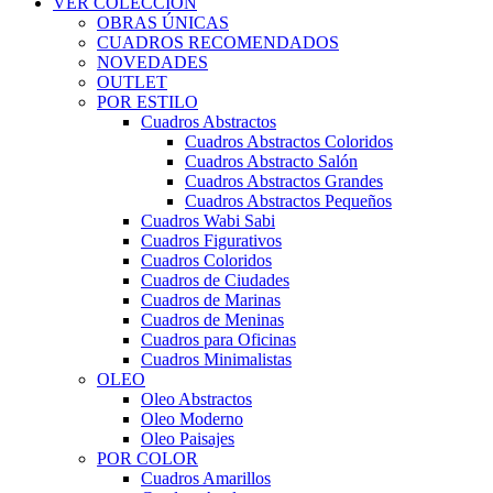
VER COLECCIÓN
OBRAS ÚNICAS
CUADROS RECOMENDADOS
NOVEDADES
OUTLET
POR ESTILO
Cuadros Abstractos
Cuadros Abstractos Coloridos
Cuadros Abstracto Salón
Cuadros Abstractos Grandes
Cuadros Abstractos Pequeños
Cuadros Wabi Sabi
Cuadros Figurativos
Cuadros Coloridos
Cuadros de Ciudades
Cuadros de Marinas
Cuadros de Meninas
Cuadros para Oficinas
Cuadros Minimalistas
OLEO
Oleo Abstractos
Oleo Moderno
Oleo Paisajes
POR COLOR
Cuadros Amarillos