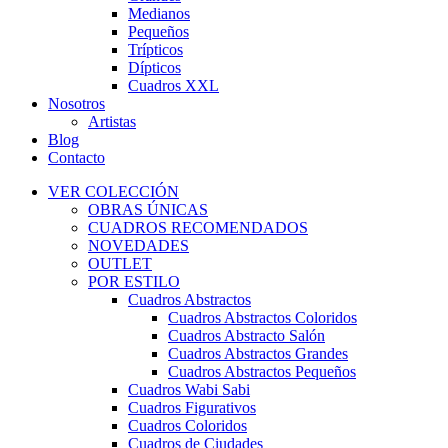
Medianos
Pequeños
Trípticos
Dípticos
Cuadros XXL
Nosotros
Artistas
Blog
Contacto
VER COLECCIÓN
OBRAS ÚNICAS
CUADROS RECOMENDADOS
NOVEDADES
OUTLET
POR ESTILO
Cuadros Abstractos
Cuadros Abstractos Coloridos
Cuadros Abstracto Salón
Cuadros Abstractos Grandes
Cuadros Abstractos Pequeños
Cuadros Wabi Sabi
Cuadros Figurativos
Cuadros Coloridos
Cuadros de Ciudades