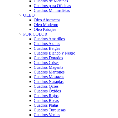
Cuadros de Meninas
Cuadros para Oficinas
Cuadros Minimalistas
OLEO
Oleo Abstractos
Oleo Moderno
Oleo Paisajes
POR COLOR
Cuadros Amarillos
Cuadros Azules
Cuadros Beiges
Cuadros Blanco y Negro
Cuadros Dorados
Cuadros Grises
Cuadros Magenta
Cuadros Marrones
Cuadros Mostazas
Cuadros Naranjas
Cuadros Ocres
Cuadros Óxidos
Cuadros Rojos
Cuadros Rosas
Cuadros Platas
Cuadros Turquesas
Cuadros Verdes