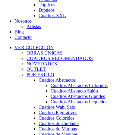
Trípticos
Dípticos
Cuadros XXL
Nosotros
Artistas
Blog
Contacto
VER COLECCIÓN
OBRAS ÚNICAS
CUADROS RECOMENDADOS
NOVEDADES
OUTLET
POR ESTILO
Cuadros Abstractos
Cuadros Abstractos Coloridos
Cuadros Abstracto Salón
Cuadros Abstractos Grandes
Cuadros Abstractos Pequeños
Cuadros Wabi Sabi
Cuadros Figurativos
Cuadros Coloridos
Cuadros de Ciudades
Cuadros de Marinas
Cuadros de Meninas