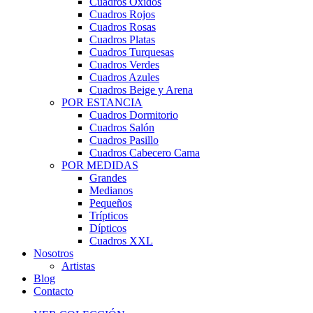
Cuadros Óxidos
Cuadros Rojos
Cuadros Rosas
Cuadros Platas
Cuadros Turquesas
Cuadros Verdes
Cuadros Azules
Cuadros Beige y Arena
POR ESTANCIA
Cuadros Dormitorio
Cuadros Salón
Cuadros Pasillo
Cuadros Cabecero Cama
POR MEDIDAS
Grandes
Medianos
Pequeños
Trípticos
Dípticos
Cuadros XXL
Nosotros
Artistas
Blog
Contacto