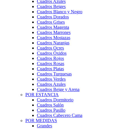
Cuadros Azules
Cuadros Beiges
Cuadros Blanco y Negro
Cuadros Dorados
Cuadros Grises
Cuadros Magenta
Cuadros Marrones
Cuadros Mostazas
Cuadros Naranjas
Cuadros Ocres
Cuadros Óxidos
Cuadros Rojos
Cuadros Rosas
Cuadros Platas
Cuadros Turquesas
Cuadros Verdes
Cuadros Azules
Cuadros Beige y Arena
POR ESTANCIA
Cuadros Dormitorio
Cuadros Salón
Cuadros Pasillo
Cuadros Cabecero Cama
POR MEDIDAS
Grandes