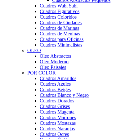
Cuadros Abstractos Pequeños
Cuadros Wabi Sabi
Cuadros Figurativos
Cuadros Coloridos
Cuadros de Ciudades
Cuadros de Marinas
Cuadros de Meninas
Cuadros para Oficinas
Cuadros Minimalistas
OLEO
Oleo Abstractos
Oleo Moderno
Oleo Paisajes
POR COLOR
Cuadros Amarillos
Cuadros Azules
Cuadros Beiges
Cuadros Blanco y Negro
Cuadros Dorados
Cuadros Grises
Cuadros Magenta
Cuadros Marrones
Cuadros Mostazas
Cuadros Naranjas
Cuadros Ocres