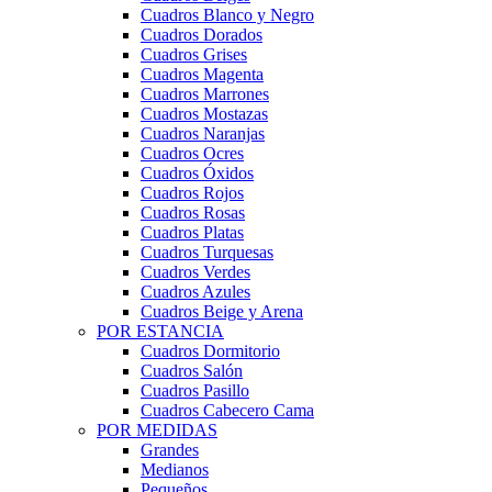
Cuadros Blanco y Negro
Cuadros Dorados
Cuadros Grises
Cuadros Magenta
Cuadros Marrones
Cuadros Mostazas
Cuadros Naranjas
Cuadros Ocres
Cuadros Óxidos
Cuadros Rojos
Cuadros Rosas
Cuadros Platas
Cuadros Turquesas
Cuadros Verdes
Cuadros Azules
Cuadros Beige y Arena
POR ESTANCIA
Cuadros Dormitorio
Cuadros Salón
Cuadros Pasillo
Cuadros Cabecero Cama
POR MEDIDAS
Grandes
Medianos
Pequeños