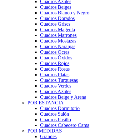
Cuadros Azules
Cuadros Beiges
Cuadros Blanco y Negro
Cuadros Dorados
Cuadros Grises
Cuadros Magenta
Cuadros Marrones
Cuadros Mostazas
Cuadros Naranjas
Cuadros Ocres
Cuadros Óxidos
Cuadros Rojos
Cuadros Rosas
Cuadros Platas
Cuadros Turquesas
Cuadros Verdes
Cuadros Azules
Cuadros Beige y Arena
POR ESTANCIA
Cuadros Dormitorio
Cuadros Salón
Cuadros Pasillo
Cuadros Cabecero Cama
POR MEDIDAS
Grandes