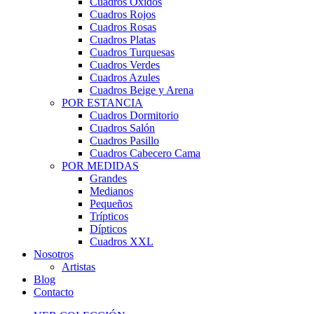
Cuadros Óxidos
Cuadros Rojos
Cuadros Rosas
Cuadros Platas
Cuadros Turquesas
Cuadros Verdes
Cuadros Azules
Cuadros Beige y Arena
POR ESTANCIA
Cuadros Dormitorio
Cuadros Salón
Cuadros Pasillo
Cuadros Cabecero Cama
POR MEDIDAS
Grandes
Medianos
Pequeños
Trípticos
Dípticos
Cuadros XXL
Nosotros
Artistas
Blog
Contacto