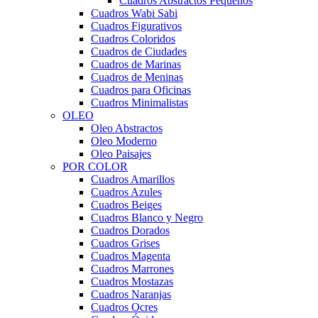
Cuadros Abstractos Pequeños
Cuadros Wabi Sabi
Cuadros Figurativos
Cuadros Coloridos
Cuadros de Ciudades
Cuadros de Marinas
Cuadros de Meninas
Cuadros para Oficinas
Cuadros Minimalistas
OLEO
Oleo Abstractos
Oleo Moderno
Oleo Paisajes
POR COLOR
Cuadros Amarillos
Cuadros Azules
Cuadros Beiges
Cuadros Blanco y Negro
Cuadros Dorados
Cuadros Grises
Cuadros Magenta
Cuadros Marrones
Cuadros Mostazas
Cuadros Naranjas
Cuadros Ocres