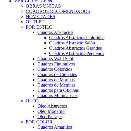
VER COLECCIÓN
OBRAS ÚNICAS
CUADROS RECOMENDADOS
NOVEDADES
OUTLET
POR ESTILO
Cuadros Abstractos
Cuadros Abstractos Coloridos
Cuadros Abstracto Salón
Cuadros Abstractos Grandes
Cuadros Abstractos Pequeños
Cuadros Wabi Sabi
Cuadros Figurativos
Cuadros Coloridos
Cuadros de Ciudades
Cuadros de Marinas
Cuadros de Meninas
Cuadros para Oficinas
Cuadros Minimalistas
OLEO
Oleo Abstractos
Oleo Moderno
Oleo Paisajes
POR COLOR
Cuadros Amarillos