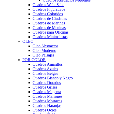
Cuadros Abstractos Pequeños
Cuadros Wabi Sabi
Cuadros Figurativos
Cuadros Coloridos
Cuadros de Ciudades
Cuadros de Marinas
Cuadros de Meninas
Cuadros para Oficinas
Cuadros Minimalistas
OLEO
Oleo Abstractos
Oleo Moderno
Oleo Paisajes
POR COLOR
Cuadros Amarillos
Cuadros Azules
Cuadros Beiges
Cuadros Blanco y Negro
Cuadros Dorados
Cuadros Grises
Cuadros Magenta
Cuadros Marrones
Cuadros Mostazas
Cuadros Naranjas
Cuadros Ocres