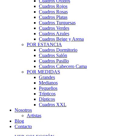
Cuadros Óxidos
Cuadros Rojos
Cuadros Rosas
Cuadros Platas
Cuadros Turquesas
Cuadros Verdes
Cuadros Azules
Cuadros Beige y Arena
POR ESTANCIA
Cuadros Dormitorio
Cuadros Salón
Cuadros Pasillo
Cuadros Cabecero Cama
POR MEDIDAS
Grandes
Medianos
Pequeños
Trípticos
Dípticos
Cuadros XXL
Nosotros
Artistas
Blog
Contacto