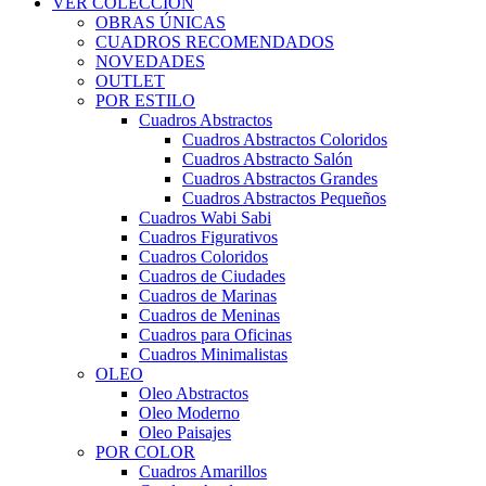
VER COLECCIÓN
OBRAS ÚNICAS
CUADROS RECOMENDADOS
NOVEDADES
OUTLET
POR ESTILO
Cuadros Abstractos
Cuadros Abstractos Coloridos
Cuadros Abstracto Salón
Cuadros Abstractos Grandes
Cuadros Abstractos Pequeños
Cuadros Wabi Sabi
Cuadros Figurativos
Cuadros Coloridos
Cuadros de Ciudades
Cuadros de Marinas
Cuadros de Meninas
Cuadros para Oficinas
Cuadros Minimalistas
OLEO
Oleo Abstractos
Oleo Moderno
Oleo Paisajes
POR COLOR
Cuadros Amarillos