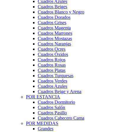
Cuadros Azules
Cuadros Beiges
Cuadros Blanco y Negro
Cuadros Dorados
Cuadros Grises
Cuadros Magenta
Cuadros Marrones
Cuadros Mostazas
Cuadros Naranjas
Cuadros Ocres
Cuadros Óxidos
Cuadros Rojos
Cuadros Rosas
Cuadros Platas
Cuadros Turquesas
Cuadros Verdes
Cuadros Azules
Cuadros Beige y Arena
POR ESTANCIA
Cuadros Dormitorio
Cuadros Salón
Cuadros Pasillo
Cuadros Cabecero Cama
POR MEDIDAS
Grandes