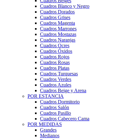
Cuadros Beiges
Cuadros Blanco y Negro
Cuadros Dorados
Cuadros Grises
Cuadros Magenta
Cuadros Marrones
Cuadros Mostazas
Cuadros Naranjas
Cuadros Ocres
Cuadros Óxidos
Cuadros Rojos
Cuadros Rosas
Cuadros Platas
Cuadros Turquesas
Cuadros Verdes
Cuadros Azules
Cuadros Beige y Arena
POR ESTANCIA
Cuadros Dormitorio
Cuadros Salón
Cuadros Pasillo
Cuadros Cabecero Cama
POR MEDIDAS
Grandes
Medianos