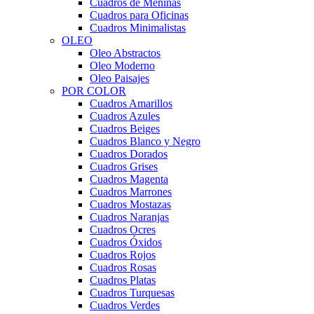
Cuadros de Meninas
Cuadros para Oficinas
Cuadros Minimalistas
OLEO
Oleo Abstractos
Oleo Moderno
Oleo Paisajes
POR COLOR
Cuadros Amarillos
Cuadros Azules
Cuadros Beiges
Cuadros Blanco y Negro
Cuadros Dorados
Cuadros Grises
Cuadros Magenta
Cuadros Marrones
Cuadros Mostazas
Cuadros Naranjas
Cuadros Ocres
Cuadros Óxidos
Cuadros Rojos
Cuadros Rosas
Cuadros Platas
Cuadros Turquesas
Cuadros Verdes