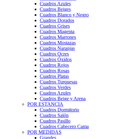
Cuadros Azules
Cuadros Beiges
Cuadros Blanco y Negro
Cuadros Dorados
Cuadros Grises
Cuadros Magenta
Cuadros Marrones
Cuadros Mostazas
Cuadros Naranjas
Cuadros Ocres
Cuadros Óxidos
Cuadros Rojos
Cuadros Rosas
Cuadros Platas
Cuadros Turquesas
Cuadros Verdes
Cuadros Azules
Cuadros Beige y Arena
POR ESTANCIA
Cuadros Dormitorio
Cuadros Salón
Cuadros Pasillo
Cuadros Cabecero Cama
POR MEDIDAS
Grandes