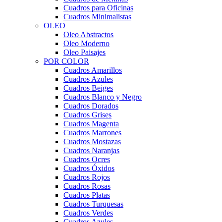
Cuadros para Oficinas
Cuadros Minimalistas
OLEO
Oleo Abstractos
Oleo Moderno
Oleo Paisajes
POR COLOR
Cuadros Amarillos
Cuadros Azules
Cuadros Beiges
Cuadros Blanco y Negro
Cuadros Dorados
Cuadros Grises
Cuadros Magenta
Cuadros Marrones
Cuadros Mostazas
Cuadros Naranjas
Cuadros Ocres
Cuadros Óxidos
Cuadros Rojos
Cuadros Rosas
Cuadros Platas
Cuadros Turquesas
Cuadros Verdes
Cuadros Azules