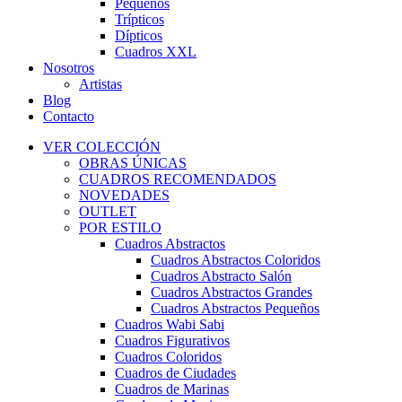
Pequeños
Trípticos
Dípticos
Cuadros XXL
Nosotros
Artistas
Blog
Contacto
VER COLECCIÓN
OBRAS ÚNICAS
CUADROS RECOMENDADOS
NOVEDADES
OUTLET
POR ESTILO
Cuadros Abstractos
Cuadros Abstractos Coloridos
Cuadros Abstracto Salón
Cuadros Abstractos Grandes
Cuadros Abstractos Pequeños
Cuadros Wabi Sabi
Cuadros Figurativos
Cuadros Coloridos
Cuadros de Ciudades
Cuadros de Marinas