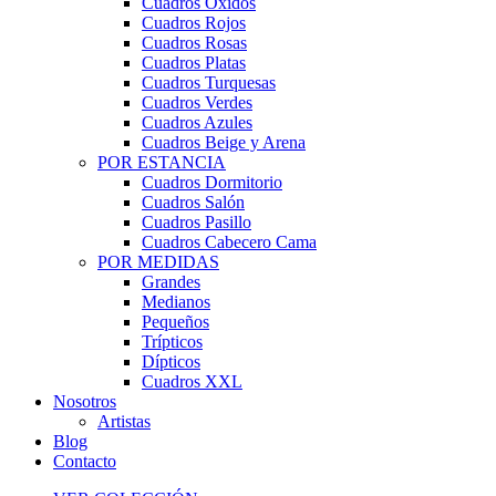
Cuadros Óxidos
Cuadros Rojos
Cuadros Rosas
Cuadros Platas
Cuadros Turquesas
Cuadros Verdes
Cuadros Azules
Cuadros Beige y Arena
POR ESTANCIA
Cuadros Dormitorio
Cuadros Salón
Cuadros Pasillo
Cuadros Cabecero Cama
POR MEDIDAS
Grandes
Medianos
Pequeños
Trípticos
Dípticos
Cuadros XXL
Nosotros
Artistas
Blog
Contacto