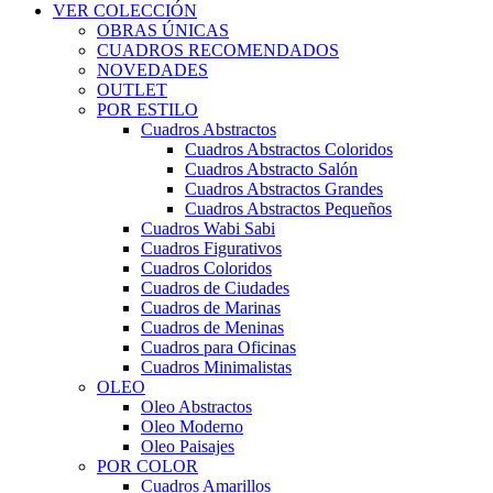
VER COLECCIÓN
OBRAS ÚNICAS
CUADROS RECOMENDADOS
NOVEDADES
OUTLET
POR ESTILO
Cuadros Abstractos
Cuadros Abstractos Coloridos
Cuadros Abstracto Salón
Cuadros Abstractos Grandes
Cuadros Abstractos Pequeños
Cuadros Wabi Sabi
Cuadros Figurativos
Cuadros Coloridos
Cuadros de Ciudades
Cuadros de Marinas
Cuadros de Meninas
Cuadros para Oficinas
Cuadros Minimalistas
OLEO
Oleo Abstractos
Oleo Moderno
Oleo Paisajes
POR COLOR
Cuadros Amarillos