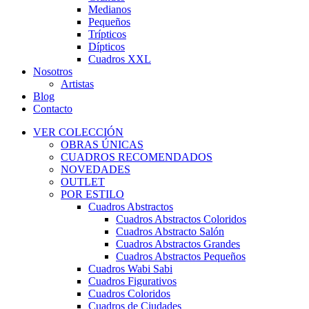
Medianos
Pequeños
Trípticos
Dípticos
Cuadros XXL
Nosotros
Artistas
Blog
Contacto
VER COLECCIÓN
OBRAS ÚNICAS
CUADROS RECOMENDADOS
NOVEDADES
OUTLET
POR ESTILO
Cuadros Abstractos
Cuadros Abstractos Coloridos
Cuadros Abstracto Salón
Cuadros Abstractos Grandes
Cuadros Abstractos Pequeños
Cuadros Wabi Sabi
Cuadros Figurativos
Cuadros Coloridos
Cuadros de Ciudades