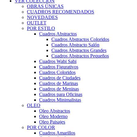
VER COLECCIÓN
OBRAS ÚNICAS
CUADROS RECOMENDADOS
NOVEDADES
OUTLET
POR ESTILO
Cuadros Abstractos
Cuadros Abstractos Coloridos
Cuadros Abstracto Salón
Cuadros Abstractos Grandes
Cuadros Abstractos Pequeños
Cuadros Wabi Sabi
Cuadros Figurativos
Cuadros Coloridos
Cuadros de Ciudades
Cuadros de Marinas
Cuadros de Meninas
Cuadros para Oficinas
Cuadros Minimalistas
OLEO
Oleo Abstractos
Oleo Moderno
Oleo Paisajes
POR COLOR
Cuadros Amarillos