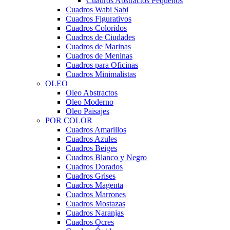
Cuadros Abstractos Pequeños
Cuadros Wabi Sabi
Cuadros Figurativos
Cuadros Coloridos
Cuadros de Ciudades
Cuadros de Marinas
Cuadros de Meninas
Cuadros para Oficinas
Cuadros Minimalistas
OLEO
Oleo Abstractos
Oleo Moderno
Oleo Paisajes
POR COLOR
Cuadros Amarillos
Cuadros Azules
Cuadros Beiges
Cuadros Blanco y Negro
Cuadros Dorados
Cuadros Grises
Cuadros Magenta
Cuadros Marrones
Cuadros Mostazas
Cuadros Naranjas
Cuadros Ocres