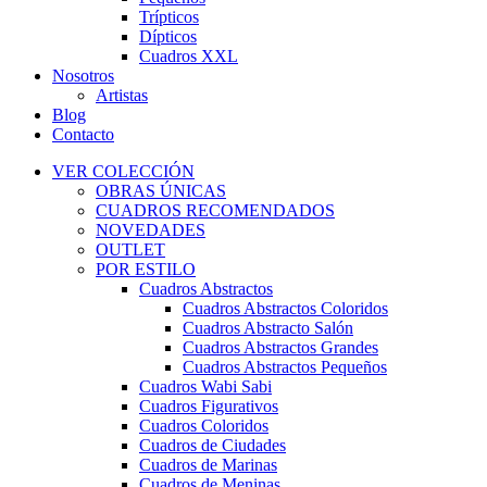
Trípticos
Dípticos
Cuadros XXL
Nosotros
Artistas
Blog
Contacto
VER COLECCIÓN
OBRAS ÚNICAS
CUADROS RECOMENDADOS
NOVEDADES
OUTLET
POR ESTILO
Cuadros Abstractos
Cuadros Abstractos Coloridos
Cuadros Abstracto Salón
Cuadros Abstractos Grandes
Cuadros Abstractos Pequeños
Cuadros Wabi Sabi
Cuadros Figurativos
Cuadros Coloridos
Cuadros de Ciudades
Cuadros de Marinas
Cuadros de Meninas