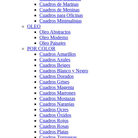
Cuadros de Marinas
Cuadros de Meninas
Cuadros para Oficinas
Cuadros Minimalistas
OLEO
Oleo Abstractos
Oleo Moderno
Oleo Paisajes
POR COLOR
Cuadros Amarillos
Cuadros Azules
Cuadros Beiges
Cuadros Blanco y Negro
Cuadros Dorados
Cuadros Grises
Cuadros Magenta
Cuadros Marrones
Cuadros Mostazas
Cuadros Naranjas
Cuadros Ocres
Cuadros Óxidos
Cuadros Rojos
Cuadros Rosas
Cuadros Platas
Cuadros Turquesas