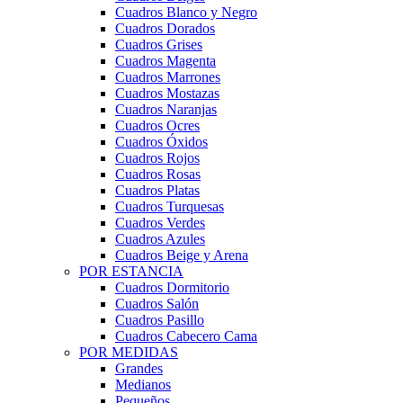
Cuadros Blanco y Negro
Cuadros Dorados
Cuadros Grises
Cuadros Magenta
Cuadros Marrones
Cuadros Mostazas
Cuadros Naranjas
Cuadros Ocres
Cuadros Óxidos
Cuadros Rojos
Cuadros Rosas
Cuadros Platas
Cuadros Turquesas
Cuadros Verdes
Cuadros Azules
Cuadros Beige y Arena
POR ESTANCIA
Cuadros Dormitorio
Cuadros Salón
Cuadros Pasillo
Cuadros Cabecero Cama
POR MEDIDAS
Grandes
Medianos
Pequeños