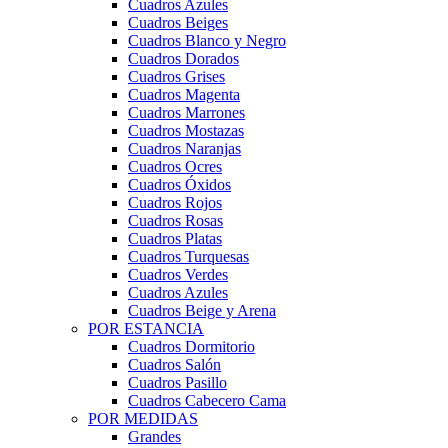
Cuadros Azules
Cuadros Beiges
Cuadros Blanco y Negro
Cuadros Dorados
Cuadros Grises
Cuadros Magenta
Cuadros Marrones
Cuadros Mostazas
Cuadros Naranjas
Cuadros Ocres
Cuadros Óxidos
Cuadros Rojos
Cuadros Rosas
Cuadros Platas
Cuadros Turquesas
Cuadros Verdes
Cuadros Azules
Cuadros Beige y Arena
POR ESTANCIA
Cuadros Dormitorio
Cuadros Salón
Cuadros Pasillo
Cuadros Cabecero Cama
POR MEDIDAS
Grandes