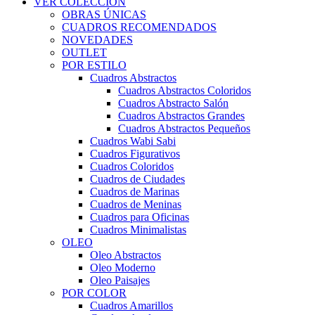
VER COLECCIÓN
OBRAS ÚNICAS
CUADROS RECOMENDADOS
NOVEDADES
OUTLET
POR ESTILO
Cuadros Abstractos
Cuadros Abstractos Coloridos
Cuadros Abstracto Salón
Cuadros Abstractos Grandes
Cuadros Abstractos Pequeños
Cuadros Wabi Sabi
Cuadros Figurativos
Cuadros Coloridos
Cuadros de Ciudades
Cuadros de Marinas
Cuadros de Meninas
Cuadros para Oficinas
Cuadros Minimalistas
OLEO
Oleo Abstractos
Oleo Moderno
Oleo Paisajes
POR COLOR
Cuadros Amarillos