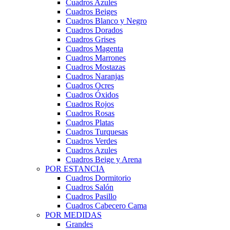
Cuadros Azules
Cuadros Beiges
Cuadros Blanco y Negro
Cuadros Dorados
Cuadros Grises
Cuadros Magenta
Cuadros Marrones
Cuadros Mostazas
Cuadros Naranjas
Cuadros Ocres
Cuadros Óxidos
Cuadros Rojos
Cuadros Rosas
Cuadros Platas
Cuadros Turquesas
Cuadros Verdes
Cuadros Azules
Cuadros Beige y Arena
POR ESTANCIA
Cuadros Dormitorio
Cuadros Salón
Cuadros Pasillo
Cuadros Cabecero Cama
POR MEDIDAS
Grandes