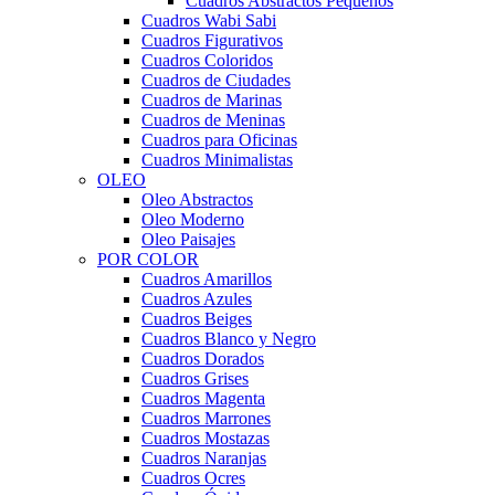
Cuadros Abstractos Pequeños
Cuadros Wabi Sabi
Cuadros Figurativos
Cuadros Coloridos
Cuadros de Ciudades
Cuadros de Marinas
Cuadros de Meninas
Cuadros para Oficinas
Cuadros Minimalistas
OLEO
Oleo Abstractos
Oleo Moderno
Oleo Paisajes
POR COLOR
Cuadros Amarillos
Cuadros Azules
Cuadros Beiges
Cuadros Blanco y Negro
Cuadros Dorados
Cuadros Grises
Cuadros Magenta
Cuadros Marrones
Cuadros Mostazas
Cuadros Naranjas
Cuadros Ocres