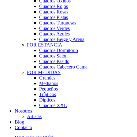
Cuadros Óxidos
Cuadros Rojos
Cuadros Rosas
Cuadros Platas
Cuadros Turquesas
Cuadros Verdes
Cuadros Azules
Cuadros Beige y Arena
POR ESTANCIA
Cuadros Dormitorio
Cuadros Salón
Cuadros Pasillo
Cuadros Cabecero Cama
POR MEDIDAS
Grandes
Medianos
Pequeños
Trípticos
Dípticos
Cuadros XXL
Nosotros
Artistas
Blog
Contacto