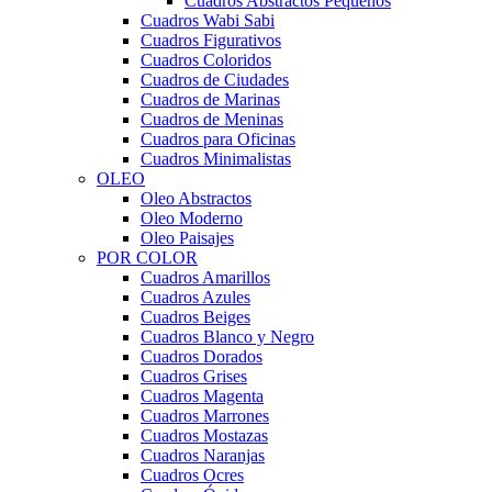
Cuadros Abstractos Pequeños
Cuadros Wabi Sabi
Cuadros Figurativos
Cuadros Coloridos
Cuadros de Ciudades
Cuadros de Marinas
Cuadros de Meninas
Cuadros para Oficinas
Cuadros Minimalistas
OLEO
Oleo Abstractos
Oleo Moderno
Oleo Paisajes
POR COLOR
Cuadros Amarillos
Cuadros Azules
Cuadros Beiges
Cuadros Blanco y Negro
Cuadros Dorados
Cuadros Grises
Cuadros Magenta
Cuadros Marrones
Cuadros Mostazas
Cuadros Naranjas
Cuadros Ocres