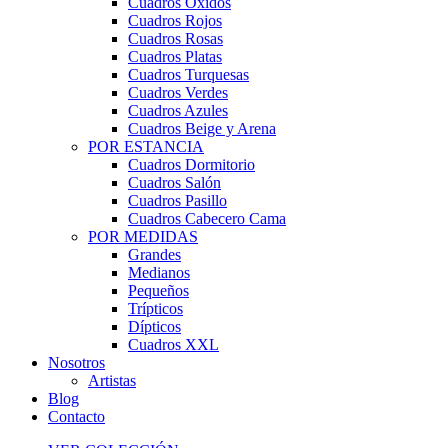
Cuadros Óxidos
Cuadros Rojos
Cuadros Rosas
Cuadros Platas
Cuadros Turquesas
Cuadros Verdes
Cuadros Azules
Cuadros Beige y Arena
POR ESTANCIA
Cuadros Dormitorio
Cuadros Salón
Cuadros Pasillo
Cuadros Cabecero Cama
POR MEDIDAS
Grandes
Medianos
Pequeños
Trípticos
Dípticos
Cuadros XXL
Nosotros
Artistas
Blog
Contacto