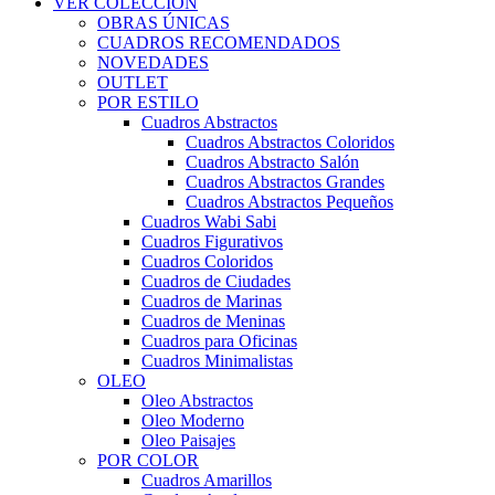
VER COLECCIÓN
OBRAS ÚNICAS
CUADROS RECOMENDADOS
NOVEDADES
OUTLET
POR ESTILO
Cuadros Abstractos
Cuadros Abstractos Coloridos
Cuadros Abstracto Salón
Cuadros Abstractos Grandes
Cuadros Abstractos Pequeños
Cuadros Wabi Sabi
Cuadros Figurativos
Cuadros Coloridos
Cuadros de Ciudades
Cuadros de Marinas
Cuadros de Meninas
Cuadros para Oficinas
Cuadros Minimalistas
OLEO
Oleo Abstractos
Oleo Moderno
Oleo Paisajes
POR COLOR
Cuadros Amarillos