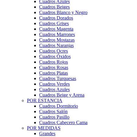
Cuadros Azules
Cuadros Beiges
Cuadros Blanco y Negro
Cuadros Dorados
Cuadros Grises
Cuadros Magenta
Cuadros Marrones
Cuadros Mostazas
Cuadros Naranjas
Cuadros Ocres
Cuadros Óxidos
Cuadros Rojos
Cuadros Rosas
Cuadros Platas
Cuadros Turquesas
Cuadros Verdes
Cuadros Azules
Cuadros Beige y Arena
POR ESTANCIA
Cuadros Dormitorio
Cuadros Salón
Cuadros Pasillo
Cuadros Cabecero Cama
POR MEDIDAS
Grandes