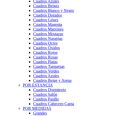
Cuadros Azules
Cuadros Beiges
Cuadros Blanco y Negro
Cuadros Dorados
Cuadros Grises
Cuadros Magenta
Cuadros Marrones
Cuadros Mostazas
Cuadros Naranjas
Cuadros Ocres
Cuadros Óxidos
Cuadros Rojos
Cuadros Rosas
Cuadros Platas
Cuadros Turquesas
Cuadros Verdes
Cuadros Azules
Cuadros Beige y Arena
POR ESTANCIA
Cuadros Dormitorio
Cuadros Salón
Cuadros Pasillo
Cuadros Cabecero Cama
POR MEDIDAS
Grandes