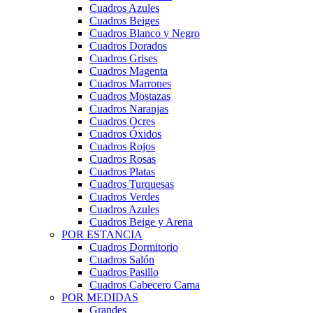
Cuadros Azules
Cuadros Beiges
Cuadros Blanco y Negro
Cuadros Dorados
Cuadros Grises
Cuadros Magenta
Cuadros Marrones
Cuadros Mostazas
Cuadros Naranjas
Cuadros Ocres
Cuadros Óxidos
Cuadros Rojos
Cuadros Rosas
Cuadros Platas
Cuadros Turquesas
Cuadros Verdes
Cuadros Azules
Cuadros Beige y Arena
POR ESTANCIA
Cuadros Dormitorio
Cuadros Salón
Cuadros Pasillo
Cuadros Cabecero Cama
POR MEDIDAS
Grandes