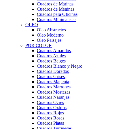
Cuadros de Marinas
Cuadros de Meninas
Cuadros para Oficinas
Cuadros Minimalistas
OLEO
Oleo Abstractos
Oleo Moderno
Oleo Paisajes
POR COLOR
Cuadros Amarillos
Cuadros Azules
Cuadros Beiges
Cuadros Blanco y Negro
Cuadros Dorados
Cuadros Grises
Cuadros Magenta
Cuadros Marrones
Cuadros Mostazas
Cuadros Naranjas
Cuadros Ocres
Cuadros Óxidos
Cuadros Rojos
Cuadros Rosas
Cuadros Platas
Cuadros Turquesas