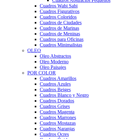
Cuadros Abstractos Pequeños
Cuadros Wabi Sabi
Cuadros Figurativos
Cuadros Coloridos
Cuadros de Ciudades
Cuadros de Marinas
Cuadros de Meninas
Cuadros para Oficinas
Cuadros Minimalistas
OLEO
Oleo Abstractos
Oleo Moderno
Oleo Paisajes
POR COLOR
Cuadros Amarillos
Cuadros Azules
Cuadros Beiges
Cuadros Blanco y Negro
Cuadros Dorados
Cuadros Grises
Cuadros Magenta
Cuadros Marrones
Cuadros Mostazas
Cuadros Naranjas
Cuadros Ocres