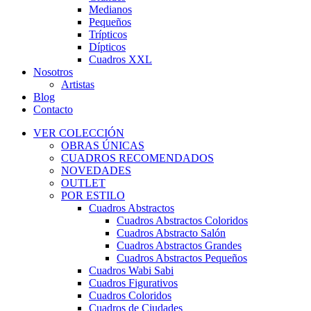
Medianos
Pequeños
Trípticos
Dípticos
Cuadros XXL
Nosotros
Artistas
Blog
Contacto
VER COLECCIÓN
OBRAS ÚNICAS
CUADROS RECOMENDADOS
NOVEDADES
OUTLET
POR ESTILO
Cuadros Abstractos
Cuadros Abstractos Coloridos
Cuadros Abstracto Salón
Cuadros Abstractos Grandes
Cuadros Abstractos Pequeños
Cuadros Wabi Sabi
Cuadros Figurativos
Cuadros Coloridos
Cuadros de Ciudades