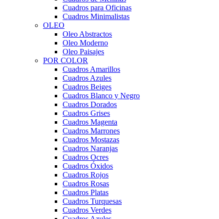
Cuadros para Oficinas
Cuadros Minimalistas
OLEO
Oleo Abstractos
Oleo Moderno
Oleo Paisajes
POR COLOR
Cuadros Amarillos
Cuadros Azules
Cuadros Beiges
Cuadros Blanco y Negro
Cuadros Dorados
Cuadros Grises
Cuadros Magenta
Cuadros Marrones
Cuadros Mostazas
Cuadros Naranjas
Cuadros Ocres
Cuadros Óxidos
Cuadros Rojos
Cuadros Rosas
Cuadros Platas
Cuadros Turquesas
Cuadros Verdes
Cuadros Azules