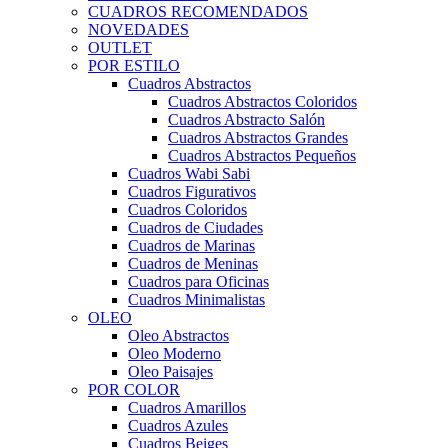
CUADROS RECOMENDADOS
NOVEDADES
OUTLET
POR ESTILO
Cuadros Abstractos
Cuadros Abstractos Coloridos
Cuadros Abstracto Salón
Cuadros Abstractos Grandes
Cuadros Abstractos Pequeños
Cuadros Wabi Sabi
Cuadros Figurativos
Cuadros Coloridos
Cuadros de Ciudades
Cuadros de Marinas
Cuadros de Meninas
Cuadros para Oficinas
Cuadros Minimalistas
OLEO
Oleo Abstractos
Oleo Moderno
Oleo Paisajes
POR COLOR
Cuadros Amarillos
Cuadros Azules
Cuadros Beiges