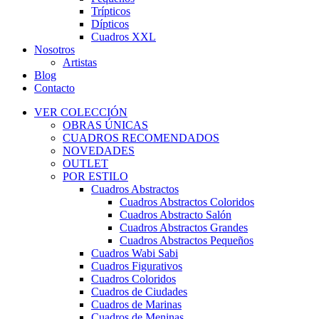
Trípticos
Dípticos
Cuadros XXL
Nosotros
Artistas
Blog
Contacto
VER COLECCIÓN
OBRAS ÚNICAS
CUADROS RECOMENDADOS
NOVEDADES
OUTLET
POR ESTILO
Cuadros Abstractos
Cuadros Abstractos Coloridos
Cuadros Abstracto Salón
Cuadros Abstractos Grandes
Cuadros Abstractos Pequeños
Cuadros Wabi Sabi
Cuadros Figurativos
Cuadros Coloridos
Cuadros de Ciudades
Cuadros de Marinas
Cuadros de Meninas