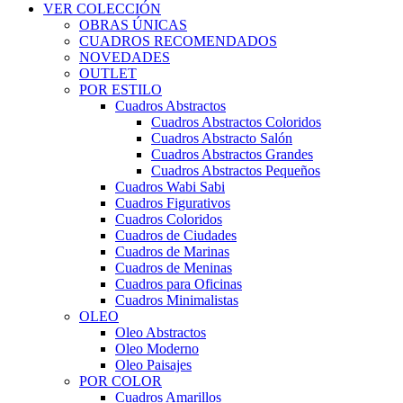
VER COLECCIÓN
OBRAS ÚNICAS
CUADROS RECOMENDADOS
NOVEDADES
OUTLET
POR ESTILO
Cuadros Abstractos
Cuadros Abstractos Coloridos
Cuadros Abstracto Salón
Cuadros Abstractos Grandes
Cuadros Abstractos Pequeños
Cuadros Wabi Sabi
Cuadros Figurativos
Cuadros Coloridos
Cuadros de Ciudades
Cuadros de Marinas
Cuadros de Meninas
Cuadros para Oficinas
Cuadros Minimalistas
OLEO
Oleo Abstractos
Oleo Moderno
Oleo Paisajes
POR COLOR
Cuadros Amarillos