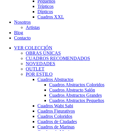
Pequeños
Trípticos
Dípticos
Cuadros XXL
Nosotros
Artistas
Blog
Contacto
VER COLECCIÓN
OBRAS ÚNICAS
CUADROS RECOMENDADOS
NOVEDADES
OUTLET
POR ESTILO
Cuadros Abstractos
Cuadros Abstractos Coloridos
Cuadros Abstracto Salón
Cuadros Abstractos Grandes
Cuadros Abstractos Pequeños
Cuadros Wabi Sabi
Cuadros Figurativos
Cuadros Coloridos
Cuadros de Ciudades
Cuadros de Marinas