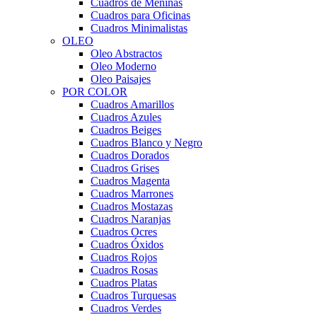
Cuadros de Meninas
Cuadros para Oficinas
Cuadros Minimalistas
OLEO
Oleo Abstractos
Oleo Moderno
Oleo Paisajes
POR COLOR
Cuadros Amarillos
Cuadros Azules
Cuadros Beiges
Cuadros Blanco y Negro
Cuadros Dorados
Cuadros Grises
Cuadros Magenta
Cuadros Marrones
Cuadros Mostazas
Cuadros Naranjas
Cuadros Ocres
Cuadros Óxidos
Cuadros Rojos
Cuadros Rosas
Cuadros Platas
Cuadros Turquesas
Cuadros Verdes