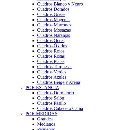
Cuadros Blanco y Negro
Cuadros Dorados
Cuadros Grises
Cuadros Magenta
Cuadros Marrones
Cuadros Mostazas
Cuadros Naranjas
Cuadros Ocres
Cuadros Óxidos
Cuadros Rojos
Cuadros Rosas
Cuadros Platas
Cuadros Turquesas
Cuadros Verdes
Cuadros Azules
Cuadros Beige y Arena
POR ESTANCIA
Cuadros Dormitorio
Cuadros Salón
Cuadros Pasillo
Cuadros Cabecero Cama
POR MEDIDAS
Grandes
Medianos
Pequeños