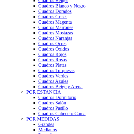
Cuadros Beiges
Cuadros Blanco y Negro
Cuadros Dorados
Cuadros Grises
Cuadros Magenta
Cuadros Marrones
Cuadros Mostazas
Cuadros Naranjas
Cuadros Ocres
Cuadros Óxidos
Cuadros Rojos
Cuadros Rosas
Cuadros Platas
Cuadros Turquesas
Cuadros Verdes
Cuadros Azules
Cuadros Beige y Arena
POR ESTANCIA
Cuadros Dormitorio
Cuadros Salón
Cuadros Pasillo
Cuadros Cabecero Cama
POR MEDIDAS
Grandes
Medianos