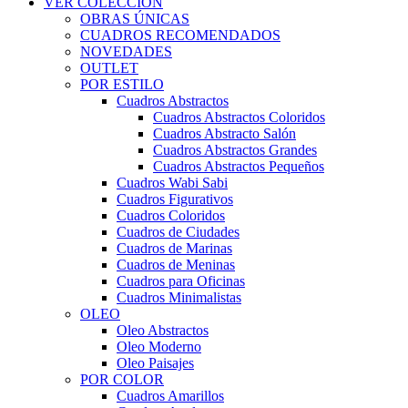
VER COLECCIÓN
OBRAS ÚNICAS
CUADROS RECOMENDADOS
NOVEDADES
OUTLET
POR ESTILO
Cuadros Abstractos
Cuadros Abstractos Coloridos
Cuadros Abstracto Salón
Cuadros Abstractos Grandes
Cuadros Abstractos Pequeños
Cuadros Wabi Sabi
Cuadros Figurativos
Cuadros Coloridos
Cuadros de Ciudades
Cuadros de Marinas
Cuadros de Meninas
Cuadros para Oficinas
Cuadros Minimalistas
OLEO
Oleo Abstractos
Oleo Moderno
Oleo Paisajes
POR COLOR
Cuadros Amarillos