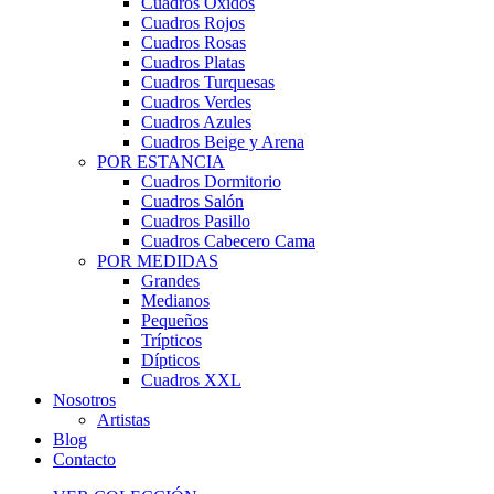
Cuadros Óxidos
Cuadros Rojos
Cuadros Rosas
Cuadros Platas
Cuadros Turquesas
Cuadros Verdes
Cuadros Azules
Cuadros Beige y Arena
POR ESTANCIA
Cuadros Dormitorio
Cuadros Salón
Cuadros Pasillo
Cuadros Cabecero Cama
POR MEDIDAS
Grandes
Medianos
Pequeños
Trípticos
Dípticos
Cuadros XXL
Nosotros
Artistas
Blog
Contacto