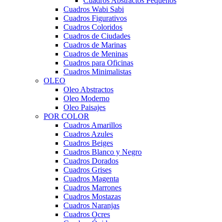
Cuadros Abstractos Pequeños
Cuadros Wabi Sabi
Cuadros Figurativos
Cuadros Coloridos
Cuadros de Ciudades
Cuadros de Marinas
Cuadros de Meninas
Cuadros para Oficinas
Cuadros Minimalistas
OLEO
Oleo Abstractos
Oleo Moderno
Oleo Paisajes
POR COLOR
Cuadros Amarillos
Cuadros Azules
Cuadros Beiges
Cuadros Blanco y Negro
Cuadros Dorados
Cuadros Grises
Cuadros Magenta
Cuadros Marrones
Cuadros Mostazas
Cuadros Naranjas
Cuadros Ocres