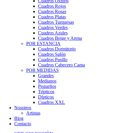
Cuadros Óxidos
Cuadros Rojos
Cuadros Rosas
Cuadros Platas
Cuadros Turquesas
Cuadros Verdes
Cuadros Azules
Cuadros Beige y Arena
POR ESTANCIA
Cuadros Dormitorio
Cuadros Salón
Cuadros Pasillo
Cuadros Cabecero Cama
POR MEDIDAS
Grandes
Medianos
Pequeños
Trípticos
Dípticos
Cuadros XXL
Nosotros
Artistas
Blog
Contacto