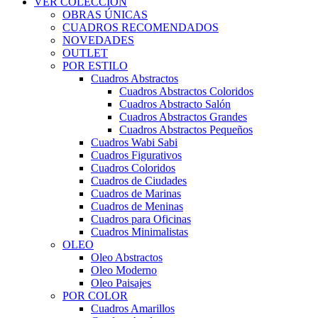
VER COLECCIÓN
OBRAS ÚNICAS
CUADROS RECOMENDADOS
NOVEDADES
OUTLET
POR ESTILO
Cuadros Abstractos
Cuadros Abstractos Coloridos
Cuadros Abstracto Salón
Cuadros Abstractos Grandes
Cuadros Abstractos Pequeños
Cuadros Wabi Sabi
Cuadros Figurativos
Cuadros Coloridos
Cuadros de Ciudades
Cuadros de Marinas
Cuadros de Meninas
Cuadros para Oficinas
Cuadros Minimalistas
OLEO
Oleo Abstractos
Oleo Moderno
Oleo Paisajes
POR COLOR
Cuadros Amarillos