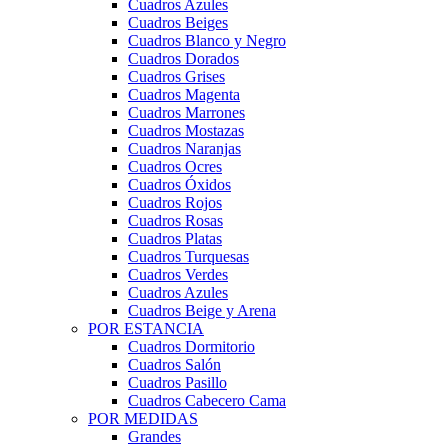
Cuadros Azules
Cuadros Beiges
Cuadros Blanco y Negro
Cuadros Dorados
Cuadros Grises
Cuadros Magenta
Cuadros Marrones
Cuadros Mostazas
Cuadros Naranjas
Cuadros Ocres
Cuadros Óxidos
Cuadros Rojos
Cuadros Rosas
Cuadros Platas
Cuadros Turquesas
Cuadros Verdes
Cuadros Azules
Cuadros Beige y Arena
POR ESTANCIA
Cuadros Dormitorio
Cuadros Salón
Cuadros Pasillo
Cuadros Cabecero Cama
POR MEDIDAS
Grandes