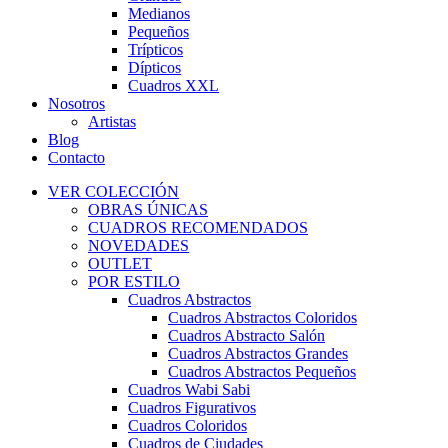
Medianos
Pequeños
Trípticos
Dípticos
Cuadros XXL
Nosotros
Artistas
Blog
Contacto
VER COLECCIÓN
OBRAS ÚNICAS
CUADROS RECOMENDADOS
NOVEDADES
OUTLET
POR ESTILO
Cuadros Abstractos
Cuadros Abstractos Coloridos
Cuadros Abstracto Salón
Cuadros Abstractos Grandes
Cuadros Abstractos Pequeños
Cuadros Wabi Sabi
Cuadros Figurativos
Cuadros Coloridos
Cuadros de Ciudades