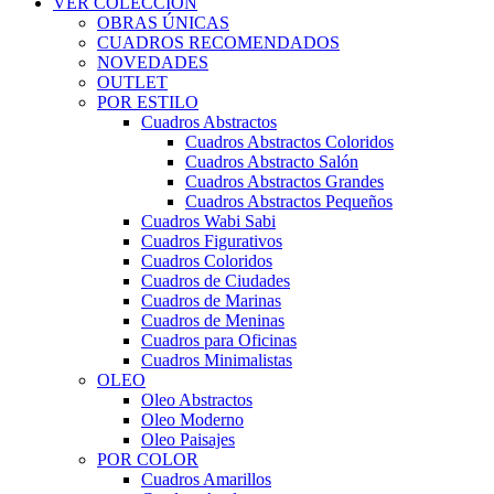
VER COLECCIÓN
OBRAS ÚNICAS
CUADROS RECOMENDADOS
NOVEDADES
OUTLET
POR ESTILO
Cuadros Abstractos
Cuadros Abstractos Coloridos
Cuadros Abstracto Salón
Cuadros Abstractos Grandes
Cuadros Abstractos Pequeños
Cuadros Wabi Sabi
Cuadros Figurativos
Cuadros Coloridos
Cuadros de Ciudades
Cuadros de Marinas
Cuadros de Meninas
Cuadros para Oficinas
Cuadros Minimalistas
OLEO
Oleo Abstractos
Oleo Moderno
Oleo Paisajes
POR COLOR
Cuadros Amarillos