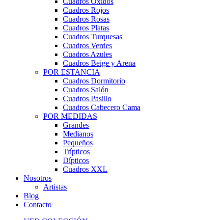
Cuadros Óxidos
Cuadros Rojos
Cuadros Rosas
Cuadros Platas
Cuadros Turquesas
Cuadros Verdes
Cuadros Azules
Cuadros Beige y Arena
POR ESTANCIA
Cuadros Dormitorio
Cuadros Salón
Cuadros Pasillo
Cuadros Cabecero Cama
POR MEDIDAS
Grandes
Medianos
Pequeños
Trípticos
Dípticos
Cuadros XXL
Nosotros
Artistas
Blog
Contacto