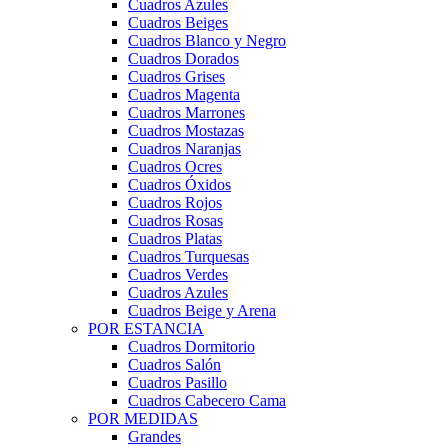
Cuadros Azules
Cuadros Beiges
Cuadros Blanco y Negro
Cuadros Dorados
Cuadros Grises
Cuadros Magenta
Cuadros Marrones
Cuadros Mostazas
Cuadros Naranjas
Cuadros Ocres
Cuadros Óxidos
Cuadros Rojos
Cuadros Rosas
Cuadros Platas
Cuadros Turquesas
Cuadros Verdes
Cuadros Azules
Cuadros Beige y Arena
POR ESTANCIA
Cuadros Dormitorio
Cuadros Salón
Cuadros Pasillo
Cuadros Cabecero Cama
POR MEDIDAS
Grandes