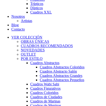
Trípticos
Dípticos
Cuadros XXL
Nosotros
Artistas
Blog
Contacto
VER COLECCIÓN
OBRAS ÚNICAS
CUADROS RECOMENDADOS
NOVEDADES
OUTLET
POR ESTILO
Cuadros Abstractos
Cuadros Abstractos Coloridos
Cuadros Abstracto Salón
Cuadros Abstractos Grandes
Cuadros Abstractos Pequeños
Cuadros Wabi Sabi
Cuadros Figurativos
Cuadros Coloridos
Cuadros de Ciudades
Cuadros de Marinas
Cuadros de Meninas