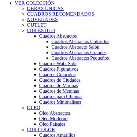
VER COLECCIÓN
OBRAS ÚNICAS
CUADROS RECOMENDADOS
NOVEDADES
OUTLET
POR ESTILO
Cuadros Abstractos
Cuadros Abstractos Coloridos
Cuadros Abstracto Salón
Cuadros Abstractos Grandes
Cuadros Abstractos Pequeños
Cuadros Wabi Sabi
Cuadros Figurativos
Cuadros Coloridos
Cuadros de Ciudades
Cuadros de Marinas
Cuadros de Meninas
Cuadros para Oficinas
Cuadros Minimalistas
OLEO
Oleo Abstractos
Oleo Moderno
Oleo Paisajes
POR COLOR
Cuadros Amarillos