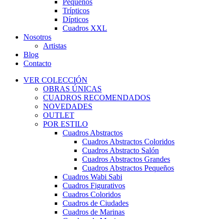
Pequeños
Trípticos
Dípticos
Cuadros XXL
Nosotros
Artistas
Blog
Contacto
VER COLECCIÓN
OBRAS ÚNICAS
CUADROS RECOMENDADOS
NOVEDADES
OUTLET
POR ESTILO
Cuadros Abstractos
Cuadros Abstractos Coloridos
Cuadros Abstracto Salón
Cuadros Abstractos Grandes
Cuadros Abstractos Pequeños
Cuadros Wabi Sabi
Cuadros Figurativos
Cuadros Coloridos
Cuadros de Ciudades
Cuadros de Marinas