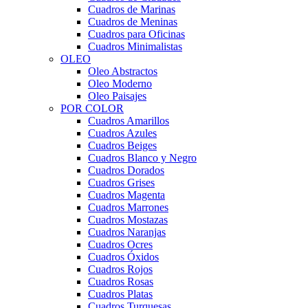
Cuadros de Marinas
Cuadros de Meninas
Cuadros para Oficinas
Cuadros Minimalistas
OLEO
Oleo Abstractos
Oleo Moderno
Oleo Paisajes
POR COLOR
Cuadros Amarillos
Cuadros Azules
Cuadros Beiges
Cuadros Blanco y Negro
Cuadros Dorados
Cuadros Grises
Cuadros Magenta
Cuadros Marrones
Cuadros Mostazas
Cuadros Naranjas
Cuadros Ocres
Cuadros Óxidos
Cuadros Rojos
Cuadros Rosas
Cuadros Platas
Cuadros Turquesas