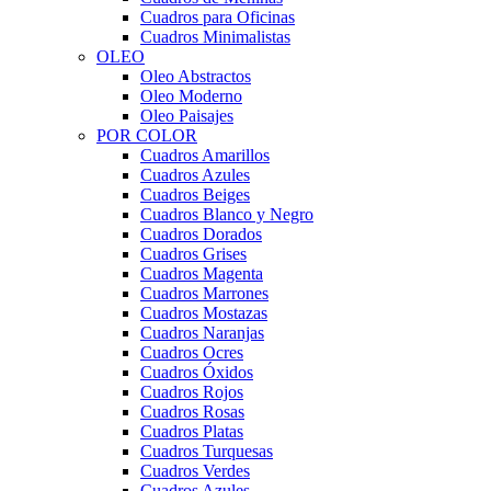
Cuadros para Oficinas
Cuadros Minimalistas
OLEO
Oleo Abstractos
Oleo Moderno
Oleo Paisajes
POR COLOR
Cuadros Amarillos
Cuadros Azules
Cuadros Beiges
Cuadros Blanco y Negro
Cuadros Dorados
Cuadros Grises
Cuadros Magenta
Cuadros Marrones
Cuadros Mostazas
Cuadros Naranjas
Cuadros Ocres
Cuadros Óxidos
Cuadros Rojos
Cuadros Rosas
Cuadros Platas
Cuadros Turquesas
Cuadros Verdes
Cuadros Azules