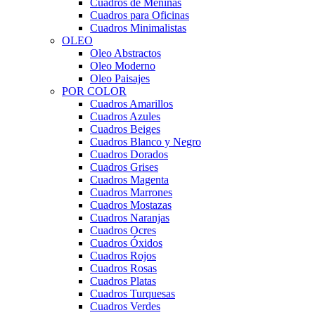
Cuadros de Meninas
Cuadros para Oficinas
Cuadros Minimalistas
OLEO
Oleo Abstractos
Oleo Moderno
Oleo Paisajes
POR COLOR
Cuadros Amarillos
Cuadros Azules
Cuadros Beiges
Cuadros Blanco y Negro
Cuadros Dorados
Cuadros Grises
Cuadros Magenta
Cuadros Marrones
Cuadros Mostazas
Cuadros Naranjas
Cuadros Ocres
Cuadros Óxidos
Cuadros Rojos
Cuadros Rosas
Cuadros Platas
Cuadros Turquesas
Cuadros Verdes