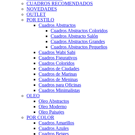
CUADROS RECOMENDADOS
NOVEDADES
OUTLET
POR ESTILO
Cuadros Abstractos
Cuadros Abstractos Coloridos
Cuadros Abstracto Salón
Cuadros Abstractos Grandes
Cuadros Abstractos Pequeños
Cuadros Wabi Sabi
Cuadros Figurativos
Cuadros Coloridos
Cuadros de Ciudades
Cuadros de Marinas
Cuadros de Meninas
Cuadros para Oficinas
Cuadros Minimalistas
OLEO
Oleo Abstractos
Oleo Moderno
Oleo Paisajes
POR COLOR
Cuadros Amarillos
Cuadros Azules
Cuadros Beiges