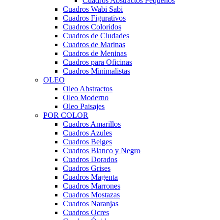
Cuadros Abstractos Pequeños
Cuadros Wabi Sabi
Cuadros Figurativos
Cuadros Coloridos
Cuadros de Ciudades
Cuadros de Marinas
Cuadros de Meninas
Cuadros para Oficinas
Cuadros Minimalistas
OLEO
Oleo Abstractos
Oleo Moderno
Oleo Paisajes
POR COLOR
Cuadros Amarillos
Cuadros Azules
Cuadros Beiges
Cuadros Blanco y Negro
Cuadros Dorados
Cuadros Grises
Cuadros Magenta
Cuadros Marrones
Cuadros Mostazas
Cuadros Naranjas
Cuadros Ocres