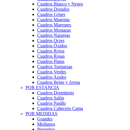
Cuadros Blanco y Negro
Cuadros Dorados
Cuadros Grises
Cuadros Magenta
Cuadros Marrones
Cuadros Mostazas
Cuadros Naranjas
Cuadros Ocres
Cuadros Óxidos
Cuadros Rojos
Cuadros Rosas
Cuadros Platas
Cuadros Turquesas
Cuadros Verdes
Cuadros Azules
Cuadros Beige y Arena
POR ESTANCIA
Cuadros Dormitorio
Cuadros Salón
Cuadros Pasillo
Cuadros Cabecero Cama
POR MEDIDAS
Grandes
Medianos
Pequeños