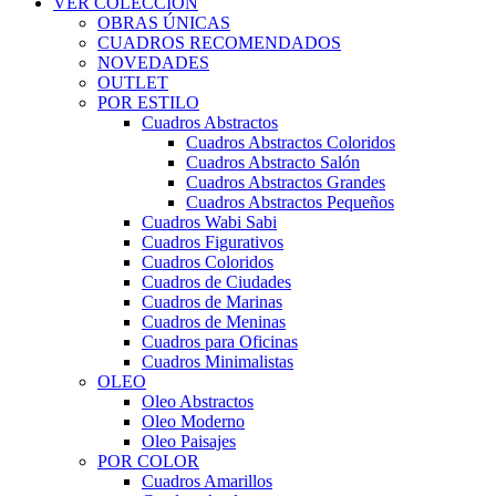
VER COLECCIÓN
OBRAS ÚNICAS
CUADROS RECOMENDADOS
NOVEDADES
OUTLET
POR ESTILO
Cuadros Abstractos
Cuadros Abstractos Coloridos
Cuadros Abstracto Salón
Cuadros Abstractos Grandes
Cuadros Abstractos Pequeños
Cuadros Wabi Sabi
Cuadros Figurativos
Cuadros Coloridos
Cuadros de Ciudades
Cuadros de Marinas
Cuadros de Meninas
Cuadros para Oficinas
Cuadros Minimalistas
OLEO
Oleo Abstractos
Oleo Moderno
Oleo Paisajes
POR COLOR
Cuadros Amarillos