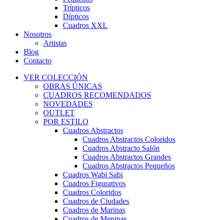
Trípticos
Dípticos
Cuadros XXL
Nosotros
Artistas
Blog
Contacto
VER COLECCIÓN
OBRAS ÚNICAS
CUADROS RECOMENDADOS
NOVEDADES
OUTLET
POR ESTILO
Cuadros Abstractos
Cuadros Abstractos Coloridos
Cuadros Abstracto Salón
Cuadros Abstractos Grandes
Cuadros Abstractos Pequeños
Cuadros Wabi Sabi
Cuadros Figurativos
Cuadros Coloridos
Cuadros de Ciudades
Cuadros de Marinas
Cuadros de Meninas