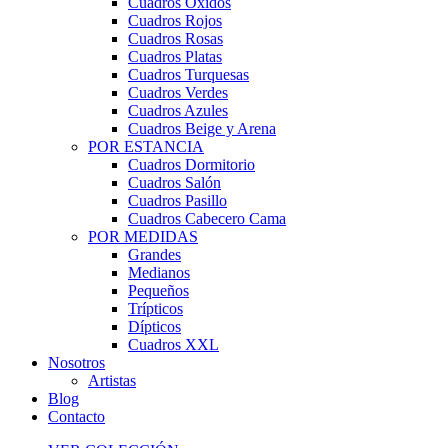
Cuadros Óxidos
Cuadros Rojos
Cuadros Rosas
Cuadros Platas
Cuadros Turquesas
Cuadros Verdes
Cuadros Azules
Cuadros Beige y Arena
POR ESTANCIA
Cuadros Dormitorio
Cuadros Salón
Cuadros Pasillo
Cuadros Cabecero Cama
POR MEDIDAS
Grandes
Medianos
Pequeños
Trípticos
Dípticos
Cuadros XXL
Nosotros
Artistas
Blog
Contacto