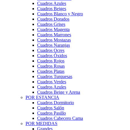
Cuadros Azules
Cuadros Beiges
Cuadros Blanco y Negro
Cuadros Dorados
Cuadros Grises
Cuadros Magenta
Cuadros Marrones
Cuadros Mostazas
Cuadros Naranjas
Cuadros Ocres
Cuadros Óxidos
Cuadros Rojos
Cuadros Rosas
Cuadros Platas
Cuadros Turquesas
Cuadros Verdes
Cuadros Azules
Cuadros Beige y Arena
POR ESTANCIA
Cuadros Dormitorio
Cuadros Salón
Cuadros Pasillo
Cuadros Cabecero Cama
POR MEDIDAS
Grandes