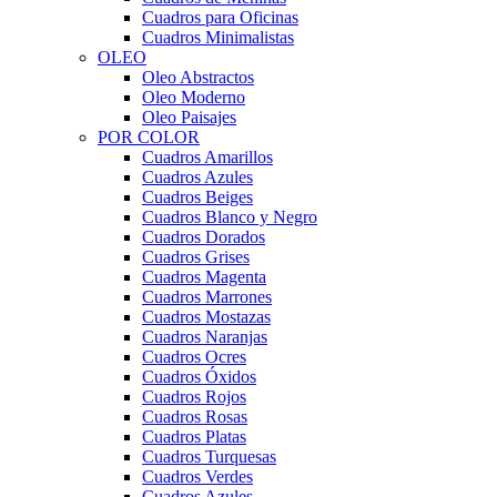
Cuadros para Oficinas
Cuadros Minimalistas
OLEO
Oleo Abstractos
Oleo Moderno
Oleo Paisajes
POR COLOR
Cuadros Amarillos
Cuadros Azules
Cuadros Beiges
Cuadros Blanco y Negro
Cuadros Dorados
Cuadros Grises
Cuadros Magenta
Cuadros Marrones
Cuadros Mostazas
Cuadros Naranjas
Cuadros Ocres
Cuadros Óxidos
Cuadros Rojos
Cuadros Rosas
Cuadros Platas
Cuadros Turquesas
Cuadros Verdes
Cuadros Azules