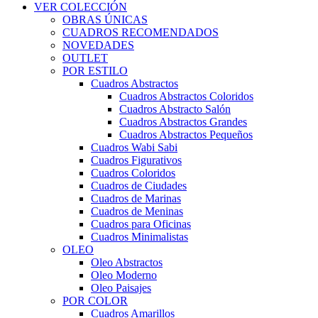
VER COLECCIÓN
OBRAS ÚNICAS
CUADROS RECOMENDADOS
NOVEDADES
OUTLET
POR ESTILO
Cuadros Abstractos
Cuadros Abstractos Coloridos
Cuadros Abstracto Salón
Cuadros Abstractos Grandes
Cuadros Abstractos Pequeños
Cuadros Wabi Sabi
Cuadros Figurativos
Cuadros Coloridos
Cuadros de Ciudades
Cuadros de Marinas
Cuadros de Meninas
Cuadros para Oficinas
Cuadros Minimalistas
OLEO
Oleo Abstractos
Oleo Moderno
Oleo Paisajes
POR COLOR
Cuadros Amarillos