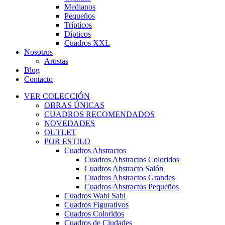
Medianos
Pequeños
Trípticos
Dípticos
Cuadros XXL
Nosotros
Artistas
Blog
Contacto
VER COLECCIÓN
OBRAS ÚNICAS
CUADROS RECOMENDADOS
NOVEDADES
OUTLET
POR ESTILO
Cuadros Abstractos
Cuadros Abstractos Coloridos
Cuadros Abstracto Salón
Cuadros Abstractos Grandes
Cuadros Abstractos Pequeños
Cuadros Wabi Sabi
Cuadros Figurativos
Cuadros Coloridos
Cuadros de Ciudades