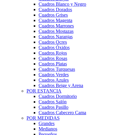
Cuadros Blanco y Negro
Cuadros Dorados
Cuadros Grises
Cuadros Magenta
Cuadros Marrones
Cuadros Mostazas
Cuadros Naranjas
Cuadros Ocres
Cuadros Óxidos
Cuadros Rojos
Cuadros Rosas
Cuadros Platas
Cuadros Turquesas
Cuadros Verdes
Cuadros Azules
Cuadros Beige y Arena
POR ESTANCIA
Cuadros Dormitorio
Cuadros Salón
Cuadros Pasillo
Cuadros Cabecero Cama
POR MEDIDAS
Grandes
Medianos
Pequeños