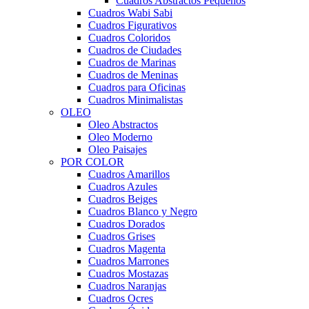
Cuadros Abstractos Pequeños
Cuadros Wabi Sabi
Cuadros Figurativos
Cuadros Coloridos
Cuadros de Ciudades
Cuadros de Marinas
Cuadros de Meninas
Cuadros para Oficinas
Cuadros Minimalistas
OLEO
Oleo Abstractos
Oleo Moderno
Oleo Paisajes
POR COLOR
Cuadros Amarillos
Cuadros Azules
Cuadros Beiges
Cuadros Blanco y Negro
Cuadros Dorados
Cuadros Grises
Cuadros Magenta
Cuadros Marrones
Cuadros Mostazas
Cuadros Naranjas
Cuadros Ocres