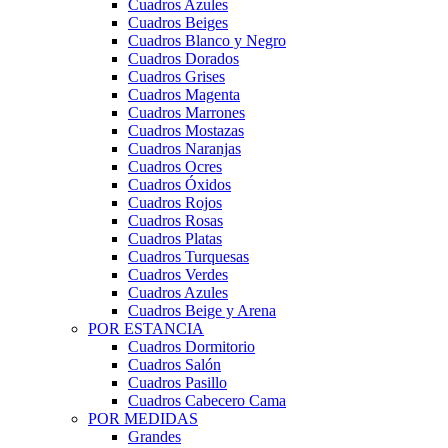
Cuadros Azules
Cuadros Beiges
Cuadros Blanco y Negro
Cuadros Dorados
Cuadros Grises
Cuadros Magenta
Cuadros Marrones
Cuadros Mostazas
Cuadros Naranjas
Cuadros Ocres
Cuadros Óxidos
Cuadros Rojos
Cuadros Rosas
Cuadros Platas
Cuadros Turquesas
Cuadros Verdes
Cuadros Azules
Cuadros Beige y Arena
POR ESTANCIA
Cuadros Dormitorio
Cuadros Salón
Cuadros Pasillo
Cuadros Cabecero Cama
POR MEDIDAS
Grandes