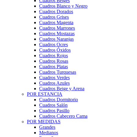
Cuadros Beiges
Cuadros Blanco y Negro
Cuadros Dorados
Cuadros Grises
Cuadros Magenta
Cuadros Marrones
Cuadros Mostazas
Cuadros Naranjas
Cuadros Ocres
Cuadros Óxidos
Cuadros Rojos
Cuadros Rosas
Cuadros Platas
Cuadros Turquesas
Cuadros Verdes
Cuadros Azules
Cuadros Beige y Arena
POR ESTANCIA
Cuadros Dormitorio
Cuadros Salón
Cuadros Pasillo
Cuadros Cabecero Cama
POR MEDIDAS
Grandes
Medianos