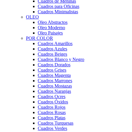
Cuadros de Meninas
Cuadros para Oficinas
Cuadros Minimalistas
OLEO
Oleo Abstractos
Oleo Moderno
Oleo Paisajes
POR COLOR
Cuadros Amarillos
Cuadros Azules
Cuadros Beiges
Cuadros Blanco y Negro
Cuadros Dorados
Cuadros Grises
Cuadros Magenta
Cuadros Marrones
Cuadros Mostazas
Cuadros Naranjas
Cuadros Ocres
Cuadros Óxidos
Cuadros Rojos
Cuadros Rosas
Cuadros Platas
Cuadros Turquesas
Cuadros Verdes