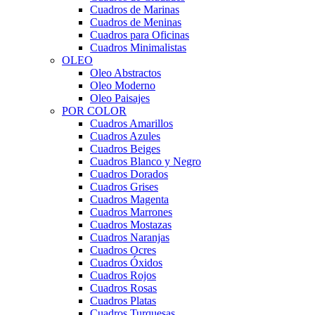
Cuadros de Marinas
Cuadros de Meninas
Cuadros para Oficinas
Cuadros Minimalistas
OLEO
Oleo Abstractos
Oleo Moderno
Oleo Paisajes
POR COLOR
Cuadros Amarillos
Cuadros Azules
Cuadros Beiges
Cuadros Blanco y Negro
Cuadros Dorados
Cuadros Grises
Cuadros Magenta
Cuadros Marrones
Cuadros Mostazas
Cuadros Naranjas
Cuadros Ocres
Cuadros Óxidos
Cuadros Rojos
Cuadros Rosas
Cuadros Platas
Cuadros Turquesas