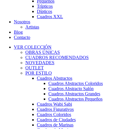
Pequeños
Trípticos
Dípticos
Cuadros XXL
Nosotros
Artistas
Blog
Contacto
VER COLECCIÓN
OBRAS ÚNICAS
CUADROS RECOMENDADOS
NOVEDADES
OUTLET
POR ESTILO
Cuadros Abstractos
Cuadros Abstractos Coloridos
Cuadros Abstracto Salón
Cuadros Abstractos Grandes
Cuadros Abstractos Pequeños
Cuadros Wabi Sabi
Cuadros Figurativos
Cuadros Coloridos
Cuadros de Ciudades
Cuadros de Marinas