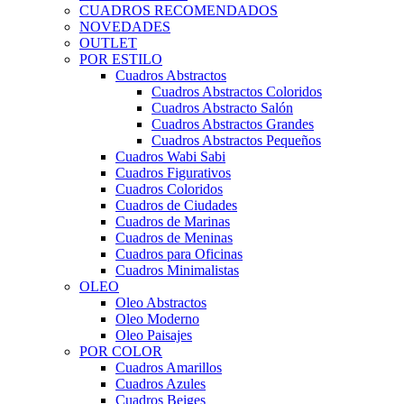
CUADROS RECOMENDADOS
NOVEDADES
OUTLET
POR ESTILO
Cuadros Abstractos
Cuadros Abstractos Coloridos
Cuadros Abstracto Salón
Cuadros Abstractos Grandes
Cuadros Abstractos Pequeños
Cuadros Wabi Sabi
Cuadros Figurativos
Cuadros Coloridos
Cuadros de Ciudades
Cuadros de Marinas
Cuadros de Meninas
Cuadros para Oficinas
Cuadros Minimalistas
OLEO
Oleo Abstractos
Oleo Moderno
Oleo Paisajes
POR COLOR
Cuadros Amarillos
Cuadros Azules
Cuadros Beiges